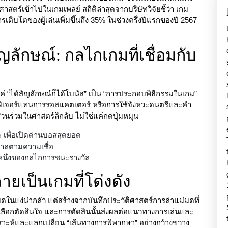
ตร์เข้าไปในเกมเพลย์ สถิติล่าสุดจากบริษัทวิจัยชี้ว่า เกม
ิบโตของผู้เล่นเพิ่มขึ้นถึง 35% ในช่วงครึ่งปีแรกของปี 2567
ญลักษณ์: กลไกเกมที่เชื่อมกับ
ค่ “ได้สัญลักษณ์ก็ได้โบนัส” เป็น “การประกอบพิธีกรรมในเกม”
กฟีเจอร์แทนการรอสแคตเตอร์ หรือการใช้จังหวะดนตรีและคำ
ีส่วนร่วมในศาสตร์ลึกลับ ไม่ใช่แค่กดปุ่มหมุน
เพื่อเปิดด่านบอสสุดยอด
กาลตามความเชื่อ
หนึ่งของกลไกการชนะรางวัล
ยเป็นเกมที่โด่งดัง
ดในแง่น่ากลัว แต่สร้างจากบันทึกประวัติศาสตร์การล่าแม่มดที่
้องเลือกตัดสินใจ และการตัดสินนั้นส่งผลต่อแนวทางการเล่นและ
คราะห์และแลกเปลี่ยน “เส้นทางการพิพากษา” อย่างกว้างขวาง