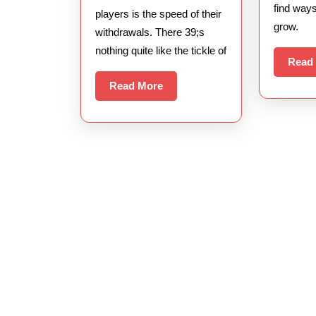
find way
players is the speed of their
grow.
withdrawals. There 39;s
nothing quite like the tickle of
Read
Read
Read More
More