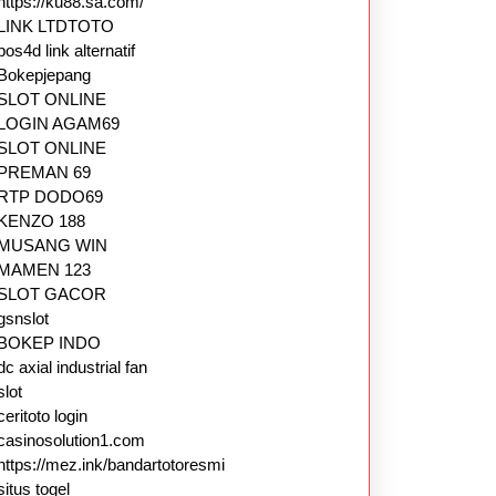
https://ku88.sa.com/
03
LINK LTDTOTO
pos4d link alternatif
Bokepjepang
SLOT ONLINE
LOGIN AGAM69
g
SLOT ONLINE
PREMAN 69
ns
RTP DODO69
rm
KENZO 188
MUSANG WIN
MAMEN 123
SLOT GACOR
gsnslot
BOKEP INDO
dc axial industrial fan
slot
ceritoto login
casinosolution1.com
https://mez.ink/bandartotoresmi
situs togel