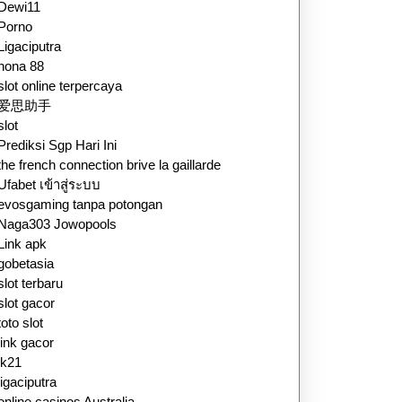
Dewi11
Porno
Ligaciputra
nona 88
slot online terpercaya
爱思助手
slot
Prediksi Sgp Hari Ini
the french connection brive la gaillarde
Ufabet เข้าสู่ระบบ
evosgaming tanpa potongan
Naga303 Jowopools
Link apk
gobetasia
slot terbaru
slot gacor
toto slot
link gacor
lk21
ligaciputra
online casinos Australia