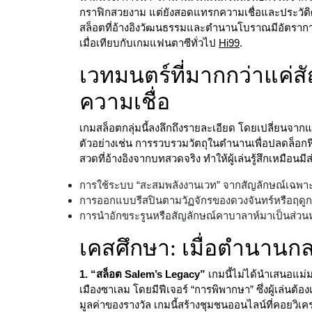
กราฟิกสวยงาม แต่ยังสอดแทรกความเชื่อและประวัติศาส
สล็อตที่อ้างอิงวัฒนธรรมและตำนานโบราณมีอัตราการเต
เมื่อเทียบกับเกมแฟนตาซีทั่วไป
Hi99
.
เวทมนตร์ที่มากกว่าแค่สั
ความเชื่อ
เกมสล็อตกลุ่มนี้ลงลึกถึงรายละเอียด โดยเปลี่ยนจากแ
ตัวอย่างเช่น การรวบรวมวัตถุในตำนานเพื่อปลดล็อ
สวดที่อ้างอิงจากบทสวดจริง ทำให้ผู้เล่นรู้สึกเหมือนม
การใช้ระบบ “สะสมพลังงานเวท” จากสัญลักษณ์เฉพาะ 
การออกแบบรีสปินตามวัฏจักรของดวงจันทร์หรือฤดู
การนำอักขระรูนหรือสัญลักษณ์คาบาลาห์มาเป็นส่วน
เคสศึกษา: เมื่อตำนานกลา
1. “สล็อต Salem’s Legacy”
เกมนี้ไม่ได้นำเสนอแม่ม
เมืองซาเลม โดยมีฟีเจอร์ “การพิพากษา” ซึ่งผู้เล่นต
มูลค่าของรางวัล เกมนี้สร้างชุมชนออนไลน์ที่คอยวิเ