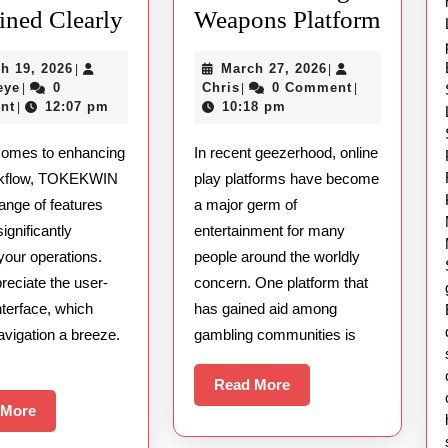
TOKEKWIN
Naga3
ined Clearly
Weapons Platform
Features
A
March
March
h 19, 2026
March 27, 2026
|
|
Explained
Pop
sharp_eye
19,
Chris
27,
eye
0
Chris
0 Comment
|
|
|
Clearly
Online
2026
2026
nt
12:07 pm
10:18 pm
|
Gamin
comes to enhancing
In recent geezerhood, online
Weapo
rkflow, TOKEKWIN
play platforms have become
Platfo
range of features
a major germ of
significantly
entertainment for many
your operations.
people around the worldly
preciate the user-
concern. One platform that
interface, which
has gained aid among
vigation a breeze.
gambling communities is
Read
Read More
More
Read
 More
More