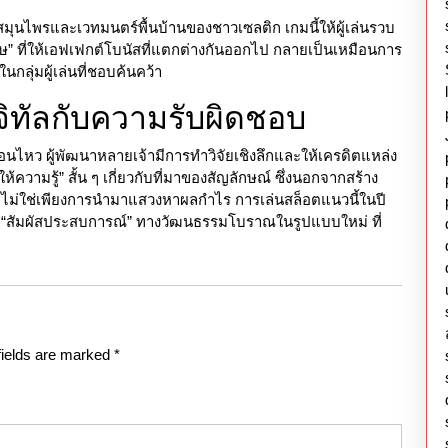
สมุนไพรและเวทมนตร์พื้นบ้านของชาวเซลติก เกมนี้ให้ผู้เล่นรวบ
เศษ” ที่ให้เอฟเฟกต์โบนัสที่แตกต่างกันออกไป กลายเป็นเหมือนการ
กลุ่มผู้เล่นที่ชอบค้นคว้า
จิทัลกับความรับผิดชอบ
นไหว ผู้พัฒนาหลายเจ้ามีการทำวิจัยเชิงลึกและให้เครดิตแหล่ง
ามรู้” สั้น ๆ เกี่ยวกับที่มาของสัญลักษณ์ ซึ่งนอกจากสร้าง
ม ไม่ใช่เพียงการนำมาแสวงหาผลกำไร การเล่นสล็อตแนวนี้ในปี
าร “สัมผัสประสบการณ์” ทางวัฒนธรรมโบราณในรูปแบบใหม่ ที่
fields are marked
*