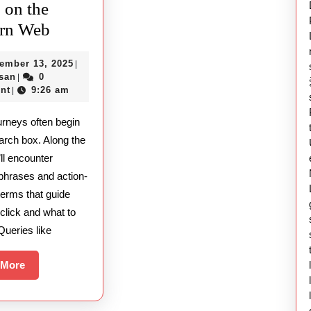
 on the
Cartography
rn Web
of
September
ember 13, 2025
|
Clicks
MAhsan
13,
san
0
|
Mapping
2025
nt
9:26 am
|
Branded
ourneys often begin
Access
arch box. Along the
Terms
ll encounter
on
phrases and action-
the
terms that guide
click and what to
Modern
Queries like
Web
Read
 More
More