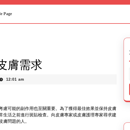
e Page
皮膚需求
12:01 am
考慮可能的副作用也至關重要。為了獲得最佳效果並保持皮膚
常生活之前進行斑貼檢查。向皮膚專家或皮膚護理專家尋求建
皮膚問題的人。