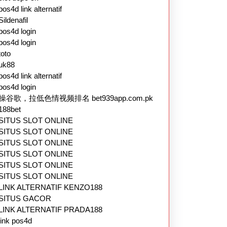
pos4d link alternatif
Sildenafil
pos4d login
pos4d login
toto
uk88
pos4d link alternatif
pos4d login
操谷歌，拉低色情视频排名 bet939app.com.pk
188bet
SITUS SLOT ONLINE
SITUS SLOT ONLINE
SITUS SLOT ONLINE
SITUS SLOT ONLINE
SITUS SLOT ONLINE
SITUS SLOT ONLINE
LINK ALTERNATIF KENZO188
SITUS GACOR
LINK ALTERNATIF PRADA188
link pos4d