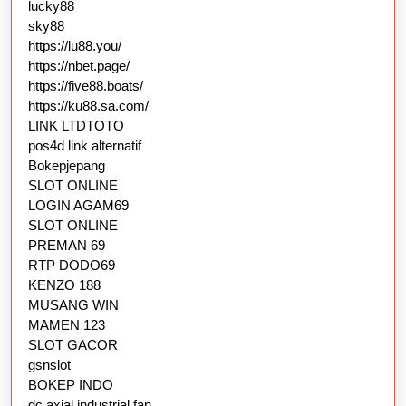
lucky88
sky88
https://lu88.you/
https://nbet.page/
https://five88.boats/
https://ku88.sa.com/
LINK LTDTOTO
pos4d link alternatif
Bokepjepang
SLOT ONLINE
LOGIN AGAM69
SLOT ONLINE
PREMAN 69
RTP DODO69
KENZO 188
MUSANG WIN
MAMEN 123
SLOT GACOR
gsnslot
BOKEP INDO
dc axial industrial fan