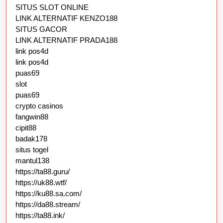
SITUS SLOT ONLINE
LINK ALTERNATIF KENZO188
SITUS GACOR
LINK ALTERNATIF PRADA188
link pos4d
link pos4d
puas69
slot
puas69
crypto casinos
fangwin88
cipit88
badak178
situs togel
mantul138
https://ta88.guru/
https://uk88.wtf/
https://ku88.sa.com/
https://da88.stream/
https://ta88.ink/