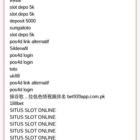
สล็อต
slot depo 5k
slot depo 5k
deposit 5000
sungaitoto
slot depo 5k
pos4d link alternatif
Sildenafil
pos4d login
pos4d login
toto
uk88
pos4d link alternatif
pos4d login
操谷歌，拉低色情视频排名 bet939app.com.pk
188bet
SITUS SLOT ONLINE
SITUS SLOT ONLINE
SITUS SLOT ONLINE
SITUS SLOT ONLINE
SITUS SLOT ONLINE