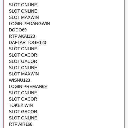
SLOT ONLINE
SLOT ONLINE
SLOT MAXWIN
LOGIN PEDANGWIN
DODO69
RTP AKAI123
DAFTAR TOGE123
SLOT ONLINE
SLOT GACOR
SLOT GACOR
SLOT ONLINE
SLOT MAXWIN
WISNU123
LOGIN PREMAN69
SLOT ONLINE
SLOT GACOR
TOKEK WIN
SLOT GACOR
SLOT ONLINE
RTP AIR168