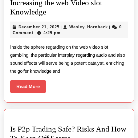
Increasing the web Video slot
The
Knowledge
particular
December
Wesley_Horn
December 21, 2025
Wesley_Hornbeck
0
|
|
Function
21,
Comment
4:29 pm
|
regarding
2025
Inside the sphere regarding on the web video slot
Audio
gambling, the particular interplay regarding audio and also
and
sound effects will serve being a potent catalyst, enriching
also
the golfer knowledge and
Sound
effects
Read
Read More
More
inside
Increasing
the
web
Is P2p Trading Safe? Risks And How
Video
Is