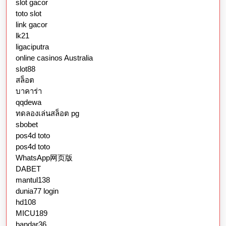
slot gacor
toto slot
link gacor
lk21
ligaciputra
online casinos Australia
slot88
สล็อต
บาคาร่า
qqdewa
ทดลองเล่นสล็อต pg
sbobet
pos4d toto
pos4d toto
WhatsApp网页版
DABET
mantul138
dunia77 login
hd108
MICU189
bandar36