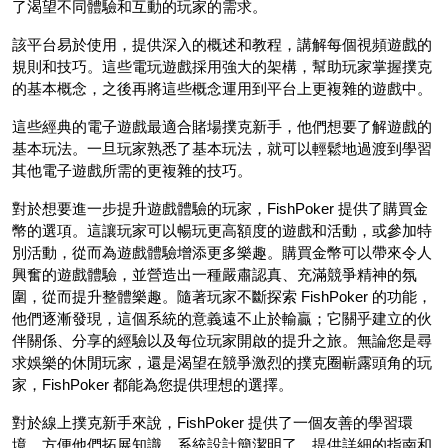
了渴望不同體驗和互動的玩家的需求。
該平台易於使用，提供深入的概述和教程，講解每個視頻遊戲的
規則和技巧。這些電玩遊戲採用強大的架構，幫助玩家掌握撲克
的基本概念，之後再將這些概念運用到平台上更複雜的遊戲中。
這些經典的電子遊戲最適合賭場撲克新手，他們想要了解遊戲的
基本玩法。一旦玩家熟悉了基本玩法，就可以輕鬆地過渡到學習
其他電子遊戲所需的更複雜的技巧。
對於想要進一步提升遊戲體驗的玩家，FishPoker 提供了購買金
幣的選項。這讓玩家可以暢玩更高額度的遊戲和活動，或參加特
別活動，從而為遊戲體驗增添更多樂趣。購買金幣可以帶來令人
興奮的遊戲體驗，並營造出一種嚴肅認真、充滿競爭精神的氛
圍，從而提升整體樂趣。隨著玩家不斷探索 FishPoker 的功能，
他們逐漸發現，這個系統的意義遠不止於輸贏；它關乎建立的伙
伴關係、分享的經驗以及每位玩家開啟的提升之旅。無論您是尋
求娛樂的休閒玩家，還是渴望在競爭激烈的撲克圈嶄露頭角的玩
家，FishPoker 都能為您提供理想的選擇。
對於線上撲克新手來說，FishPoker 提供了一個友善的學習環
境，方便他們拓展知識。系統設計簡潔明了，提供詳細的指南和