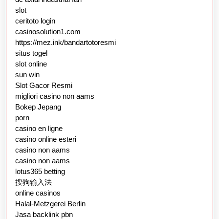
slot
ceritoto login
casinosolution1.com
https://mez.ink/bandartotoresmi
situs togel
slot online
sun win
Slot Gacor Resmi
migliori casino non aams
Bokep Jepang
porn
casino en ligne
casino online esteri
casino non aams
casino non aams
lotus365 betting
搜狗输入法
online casinos
Halal-Metzgerei Berlin
Jasa backlink pbn