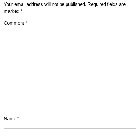
Your email address will not be published.
Required fields are
marked
*
Comment
*
Name
*