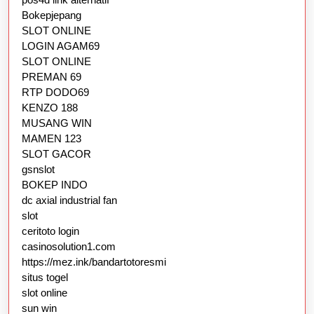
Bokepjepang
SLOT ONLINE
LOGIN AGAM69
SLOT ONLINE
PREMAN 69
RTP DODO69
KENZO 188
MUSANG WIN
MAMEN 123
SLOT GACOR
gsnslot
BOKEP INDO
dc axial industrial fan
slot
ceritoto login
casinosolution1.com
https://mez.ink/bandartotoresmi
situs togel
slot online
sun win