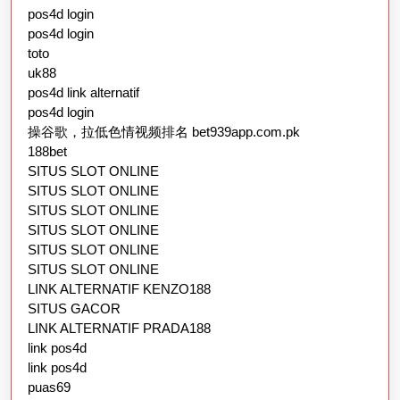
pos4d login
pos4d login
toto
uk88
pos4d link alternatif
pos4d login
操谷歌，拉低色情视频排名 bet939app.com.pk
188bet
SITUS SLOT ONLINE
SITUS SLOT ONLINE
SITUS SLOT ONLINE
SITUS SLOT ONLINE
SITUS SLOT ONLINE
SITUS SLOT ONLINE
LINK ALTERNATIF KENZO188
SITUS GACOR
LINK ALTERNATIF PRADA188
link pos4d
link pos4d
puas69