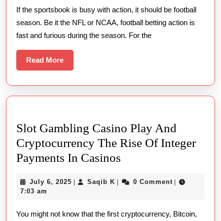
If the sportsbook is busy with action, it should be football
season. Be it the NFL or NCAA, football betting action is
fast and furious during the season. For the
Read
Read More
More
Slot Gambling Casino Play And
Cryptocurrency The Rise Of Integer
Slot
Payments In Casinos
Gambling
July
Saqib
July 6, 2025
Saqib K
0 Comment
|
|
|
Casino
6,
K
7:03 am
Play
2025
You might not know that the first cryptocurrency, Bitcoin,
And