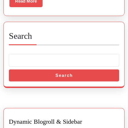
Betting
Read
Read More
More
Search
Search
Dynamic Blogroll & Sidebar