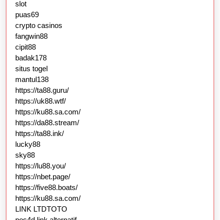
slot
puas69
crypto casinos
fangwin88
cipit88
badak178
situs togel
mantul138
https://ta88.guru/
https://uk88.wtf/
https://ku88.sa.com/
https://da88.stream/
https://ta88.ink/
lucky88
sky88
https://lu88.you/
https://nbet.page/
https://five88.boats/
https://ku88.sa.com/
LINK LTDTOTO
pos4d link alternatif