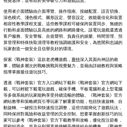
視覺選擇，這有助於美學吸引力和遊戲品質。
使用者介面體驗由介面導覽、操作指南、按鍵配置、語言切換、
深色模式、淺色模式、圖形設定、聲音設定、效能最佳化和裝置
相容性教學課程支援。這些教學課程可確保跨裝置同步、無縫的
行動和桌面體驗以及高效的網路和網路優化。該電玩遊戲還透過
客戶服務、安全警報、合規聲明、負責任的娛樂、時間管理、預
算管理和特殊快取清理等教程強調維護和安全，為悠閒和忠誠的
玩家創造一個安全且信譽良好的環境。
探索《戰神套裝》這款老虎機遊戲，
賽特
深入其面向神話的敘
事，體驗多層次的戰略挑戰與視覺魅力，並藉由詳細教程與策略
指導掌握最佳遊玩技巧。
透過《戰神套裝》官方入口網站下載和《戰神套裝》官方網站下
載，可以輕鬆下載電玩遊戲，確保手機、平板電腦和桌上型電腦
等多個系統的玩家能夠享受持續流暢的體驗。《戰神套裝》官方
網站教學和策略網頁引導玩家了解重要功能，包括快速旋轉、自
動旋轉、一鍵投注和快速投注調整，這些功能簡化了遊戲玩法，
同時保持對風險和收益管理的完全控制。想要掌握創新技巧的玩
家可以參考《戰神套裝》官方下載教學和攻略，優化投注節奏，
照顧好資金，並充分利用直接接觸高價值組合的機會。《戰神套