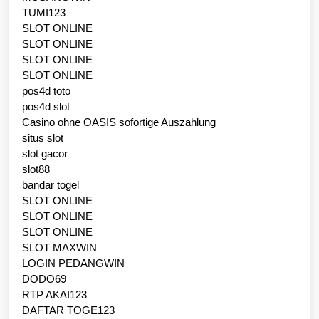
TUMI123
SLOT ONLINE
SLOT ONLINE
SLOT ONLINE
SLOT ONLINE
pos4d toto
pos4d slot
Casino ohne OASIS sofortige Auszahlung
situs slot
slot gacor
slot88
bandar togel
SLOT ONLINE
SLOT ONLINE
SLOT ONLINE
SLOT MAXWIN
LOGIN PEDANGWIN
DODO69
RTP AKAI123
DAFTAR TOGE123