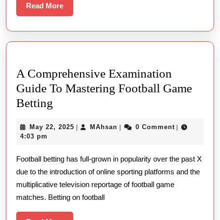
Read
Read More
More
A Comprehensive Examination
Guide To Mastering Football Game
A
Betting
Comprehensive
May
MAhsan
May 22, 2025
MAhsan
0 Comment
|
|
|
Examination
22,
4:03 pm
Guide
2025
Football betting has full-grown in popularity over the past X
To
due to the introduction of online sporting platforms and the
Mastering
multiplicative television reportage of football game
Football
matches. Betting on football
Game