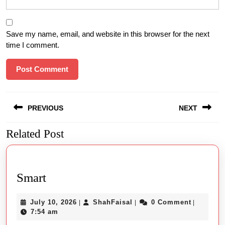
Save my name, email, and website in this browser for the next
time I comment.
Post
PREVIOUS
NEXT
navigation
Related Post
Previous
Next
post:
post:
Smart
Smart
July
ShahFaisal
July 10, 2026
ShahFaisal
0 Comment
|
|
|
10,
7:54 am
2026