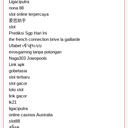
Ligaciputra
nona 88
slot online terpercaya
爱思助手
slot
Prediksi Sgp Hari Ini
the french connection brive la gaillarde
Ufabet เข้าสู่ระบบ
evosgaming tanpa potongan
Naga303 Jowopools
Link apk
gobetasia
slot terbaru
slot gacor
toto slot
link gacor
lk21
ligaciputra
online casinos Australia
slot88
สล็อต