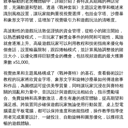
敘事驅動的老虎機體驗中，詳細介紹了賽特及其組織的神話背
景，充滿動盪和堅韌。透過《戰神套裝》主題設定教學和概述來
識別風格設置，讓玩家能夠重視視覺選擇，包括金字塔、沙塵暴
和象形文字符號，這增加了視覺吸引力和遊戲玩法的清晰度。
高波動性的遊戲玩法敦促謹慎的資金管理，從較小的賭注開始，
以熟悉觸發模式，一旦玩家了解獎金事件的時間和可能性，風險
就會逐漸上升。高級遊戲玩家可以利用教程和技術指南來優化每
個會話，設置輸贏限制，跟踪捲軸模式，並計算風險調整後的賭
注大小，以優化獲得巨額獎金的機會，包括視頻遊戲的最大獲勝
乘數 x51,000。
視覺效果和主題風格構成了《戰神賽特》的基石。查看藝術設計
教程的玩家將欣賞金字塔、象形文字和旋轉沙塵暴如何傳達敘事
和作品，為圖標認可提供美學質量，同時讓玩家沉浸在與賽特相
關的混亂和力量中。音訊設計與遊戲玩法相結合，指示獎勵場
合、免費旋轉和高乘數激活，產生有趣的感官體驗，提高期望和
滿足感。跨裝置同步確保遊戲玩家無論使用行動裝置、桌上型電
腦還是平板電腦，都可以保持進度和效能指標，操作教學指導使
用者完成重要設計、一鍵投注、自動旋轉和圖形優化，以獲得流
暢的遊戲體驗。