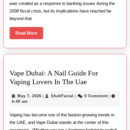
was created as a response to banking issues during the
Cryptocurrency
2008 fiscal crisis, but its implications have reached far
The
beyond that
Rise
Of
Read
Read More
More
Integer
Payments
In
Casinos
Vape Dubai: A Nail Guide For
Vape
Vaping Lovers In The Uae
Dubai:
May
ShahFaisal
May 7, 2026
ShahFaisal
0 Comment
|
|
|
A
7,
6:40 am
Nail
2026
Vaping has become one of the fastest-growing trends in
Guide
the UAE, and Vape Dubai stands at the center of this
For
ascension . Whether you are a beginner looking to switch