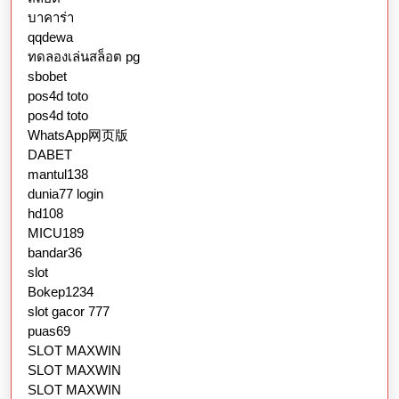
บาคาร่า
qqdewa
ทดลองเล่นสล็อต pg
sbobet
pos4d toto
pos4d toto
WhatsApp网页版
DABET
mantul138
dunia77 login
hd108
MICU189
bandar36
slot
Bokep1234
slot gacor 777
puas69
SLOT MAXWIN
SLOT MAXWIN
SLOT MAXWIN