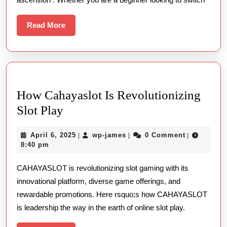
Vaping
Lovers
Read
Read More
In
More
The
Uae
How Cahayaslot Is Revolutionizing
How
Slot Play
Cahayaslot
April
wp-
April 6, 2025
wp-james
0 Comment
|
|
|
Is
6,
james
8:40 pm
Revolutionizing
2025
CAHAYASLOT is revolutionizing slot gaming with its
Slot
innovational platform, diverse game offerings, and
Play
rewardable promotions. Here rsquo;s how CAHAYASLOT
is leadership the way in the earth of online slot play.