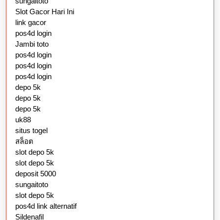
sungaitoto
Slot Gacor Hari Ini
link gacor
pos4d login
Jambi toto
pos4d login
pos4d login
pos4d login
depo 5k
depo 5k
depo 5k
uk88
situs togel
สล็อต
slot depo 5k
slot depo 5k
deposit 5000
sungaitoto
slot depo 5k
pos4d link alternatif
Sildenafil