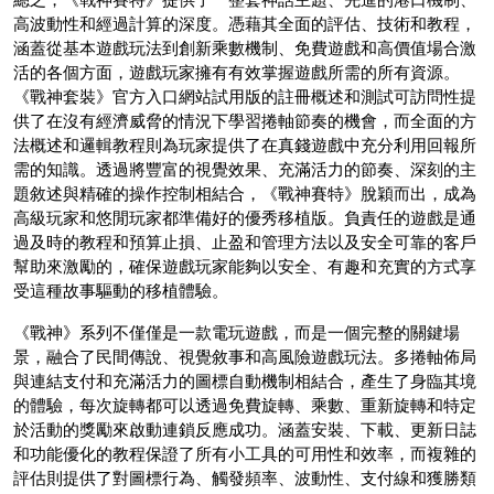
高波動性和經過計算的深度。憑藉其全面的評估、技術和教程，
涵蓋從基本遊戲玩法到創新乘數機制、免費遊戲和高價值場合激
活的各個方面，遊戲玩家擁有有效掌握遊戲所需的所有資源。
《戰神套裝》官方入口網站試用版的註冊概述和測試可訪問性提
供了在沒有經濟威脅的情況下學習捲軸節奏的機會，而全面的方
法概述和邏輯教程則為玩家提供了在真錢遊戲中充分利用回報所
需的知識。透過將豐富的視覺效果、充滿活力的節奏、深刻的主
題敘述與精確的操作控制相結合，《戰神賽特》脫穎而出，成為
高級玩家和悠閒玩家都準備好的優秀移植版。負責任的遊戲是通
過及時的教程和預算止損、止盈和管理方法以及安全可靠的客戶
幫助來激勵的，確保遊戲玩家能夠以安全、有趣和充實的方式享
受這種故事驅動的移植體驗。
《戰神》系列不僅僅是一款電玩遊戲，而是一個完整的關鍵場
景，融合了民間傳說、視覺敘事和高風險遊戲玩法。多捲軸佈局
與連結支付和充滿活力的圖標自動機制相結合，產生了身臨其境
的體驗，每次旋轉都可以透過免費旋轉、乘數、重新旋轉和特定
於活動的獎勵來啟動連鎖反應成功。涵蓋安裝、下載、更新日誌
和功能優化的教程保證了所有小工具的可用性和效率，而複雜的
評估則提供了對圖標行為、觸發頻率、波動性、支付線和獲勝類