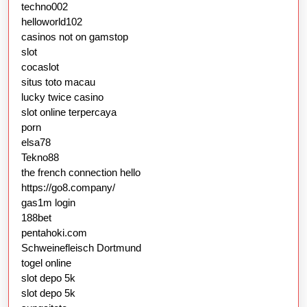
techno002
helloworld102
casinos not on gamstop
slot
cocaslot
situs toto macau
lucky twice casino
slot online terpercaya
porn
elsa78
Tekno88
the french connection hello
https://go8.company/
gas1m login
188bet
pentahoki.com
Schweinefleisch Dortmund
togel online
slot depo 5k
slot depo 5k