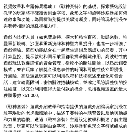
視覺效果和主題佈局構成了《戰神賽特》的基礎。探索藝術設計
教學的玩家將準確體會到金字塔、象形文字和旋轉沙塵暴如何傳
達敘事和功能，為圖標識別提供美學清晰度，同時讓玩家沉浸在
與賽特相關的混亂和權力中。
遊戲內技術人員（如免費旋轉、擴大和粘性百搭、動態乘數、堆
疊重新旋轉、沙塵暴重新洗牌和神聖力量提升）也進一步增強了
遊戲體驗。這些功能結合在一起產生連鎖反應成功的節奏，其中
計算監控、提示啟動和圖示放置都發揮著關鍵作用。高波動性的
遊戲玩法敦促謹慎的資金管理，從較小的賭注開始，以熟悉觸發
模式，並在玩家了解獎金優惠事件的時間和可能性後立即慢慢上
升風險。高級遊戲玩家可以利用教程和技術概述來優化每個會
話，建立輸贏限制，密切關注捲軸模式，並確定風險調整後的投
注維度，以充分利用獲得大量付款的機會，包括視頻遊戲的最大
獲勝乘數 x51,000。
《戰神套裝》遊戲介紹教學和指南提供的遊戲介紹讓玩家沉浸在
敘事驅動的老虎機體驗中，描述了賽特的神話背景以及他與動盪
和力量的聯繫。透過《戰神套裝》主題設定教學和概述了解主題
設置，玩家可以欣賞到由金字塔、沙塵暴和象形文字符號組成的