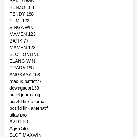
SEMUTWIN
KENZO 188
FENDY 188
TUMI 123
SINGA WIN
MAMEN 123
BATIK 77
MAMEN 123
SLOT ONLINE
ELANG WIN
PRADA 188
ANGKASA 168
masuk patriot77
dewagacor138
bullet journaling
pos4d link alternatif
pos4d link alternatif
atlas pro
AVTOTO
Agen Slot
SLOT MAXWIN