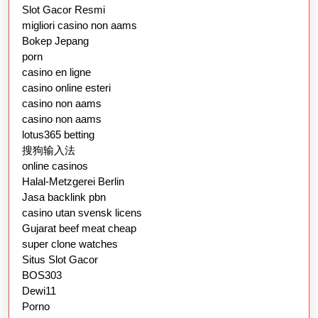
Slot Gacor Resmi
migliori casino non aams
Bokep Jepang
porn
casino en ligne
casino online esteri
casino non aams
casino non aams
lotus365 betting
搜狗输入法
online casinos
Halal-Metzgerei Berlin
Jasa backlink pbn
casino utan svensk licens
Gujarat beef meat cheap
super clone watches
Situs Slot Gacor
BOS303
Dewi11
Porno