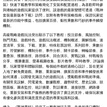
裝》快速下載教學和策略簡化了安裝和配置過程，為喜歡即時參
與捲軸的遊戲玩家提供了便利。該遊戲的最新變體可透過《戰神
套裝最新版本下載》訪問，並附有教學和策略指南，保證玩家從
最新的功能中獲益，包括擴展百搭、黏性乘數和巧妙的事件觸發
機制。
高級戰略遊戲玩法突出顯示了以下教程：投注節奏、風險控制、
熱門亮點、遊戲特色、遊戲玩法概述、機制概述、圖解指南、速
度清單、安裝、下載、更新、特殊彩票說明、系列賠率、乘數分
析、符號解析、機制分析、事件分析、關卡節奏、轉輪節奏、多
重疊加、獲勝路徑、路徑樣本、回合演示、實戰記錄、特戰報告
分享、 獲勝畫面、螢幕截圖收集、影片教學、即時教學、評論摘
要、玩家聲譽和體驗回饋。每個組件都經過精心設計，旨在更深
入地了解免費遊戲、乘數、重新旋轉、擴展百搭和事件觸發效果
如何溝通，以開發充滿活力的遊戲玩法，獎勵觀察和戰術準備。
有關常見誤解、閃電避免、數據觀察、趨勢研究、歷史記錄、狀
態面板、圖表監控、統計摘要、對話審查、連接狀態、網路優
化、重新安裝和客戶服務的教學提供了廣泛的支持，確保玩家擁
有優化參與度和滿意度所必需的專業知識和設備。
總之，《戰神賽特》提供了一整套神話主題、先進的港口機制、