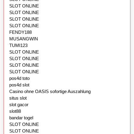
SLOT ONLINE
SLOT ONLINE
SLOT ONLINE
SLOT ONLINE
FENDY188
MUSANGWIN
TUMI123
SLOT ONLINE
SLOT ONLINE
SLOT ONLINE
SLOT ONLINE
pos4d toto
pos4d slot
Casino ohne OASIS sofortige Auszahlung
situs slot
slot gacor
slot88
bandar togel
SLOT ONLINE
SLOT ONLINE