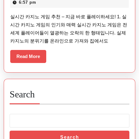
15,
6:57 pm
카
2025
실시간 카지노 게임 추천 – 지금 바로 플레이하세요! 1. 실
지
시간 카지노 게임의 인기와 매력 실시간 카지노 게임은 전
노
세계 플레이어들이 열광하는 오락의 한 형태입니다. 실제
게
카지노의 분위기를 온라인으로 가져와 집에서도
임
추
Read
Read More
More
천
–
지
금
Search
바
로
플
레
Search