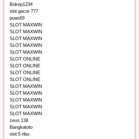
Bokep1234
slot gacor 777
puas69
SLOT MAXWIN
SLOT MAXWIN
SLOT MAXWIN
SLOT MAXWIN
SLOT MAXWIN
SLOT ONLINE
SLOT ONLINE
SLOT ONLINE
SLOT ONLINE
SLOT MAXWIN
SLOT MAXWIN
SLOT MAXWIN
SLOT MAXWIN
SLOT MAXWIN
zeus 138
Bangkatoto
slot 5 ribu