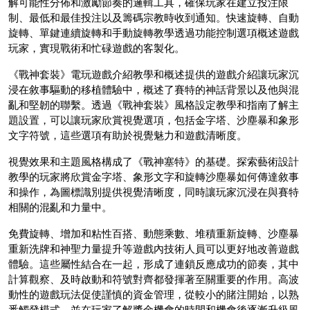
解可能性分佈和激勵節奏的邏輯工具，確保玩家在建立投注限
制、最低和最佳投注以及籌碼宗教時收到通知。快速旋轉、自動
旋轉、單鍵連續旋轉和手動旋轉教學透過功能控制選項概述遊戲
玩家，實現戰術和忙碌遊戲的客製化。
《戰神套裝》電玩遊戲介紹教學和概述提供的遊戲介紹讓玩家沉
浸在敘事驅動的移植體驗中，概述了賽特的神話背景以及他與混
亂和堅韌的聯繫。透過《戰神套裝》風格設定教學和指南了解主
題設置，可以讓玩家欣賞視覺選項，包括金字塔、沙塵暴和象形
文字符號，這些選項有助於視覺魅力和遊戲清晰度。
視覺效果和主題風格構成了《戰神塞特》的基礎。探索藝術設計
教學的玩家將欣賞金字塔、象形文字和旋轉沙塵暴如何傳達敘事
和操作，為圖標識別提供視覺清晰度，同時讓玩家沉浸在與賽特
相關的混亂和力量中。
免費旋轉、增加和粘性百搭、動態乘數、堆積重新旋轉、沙塵暴
重新洗牌和神聖力量提升等遊戲內技術人員可以更好地改善遊戲
體驗。這些屬性結合在一起，形成了連鎖反應成功的節奏，其中
計算觀察、及時啟動和符號對齊都發揮著至關重要的作用。高波
動性的遊戲玩法促使謹慎的資金管理，從較小的賭注開始，以熟
悉觸發模式，並在玩家了解獎金機會的時間和機會後逐漸升級風