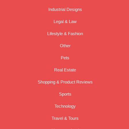
Industrial Designs
Legal & Law
Lifestyle & Fashion
Other
Pets
Real Estate
Shopping & Product Reviews
Sports
Technology
Travel & Tours