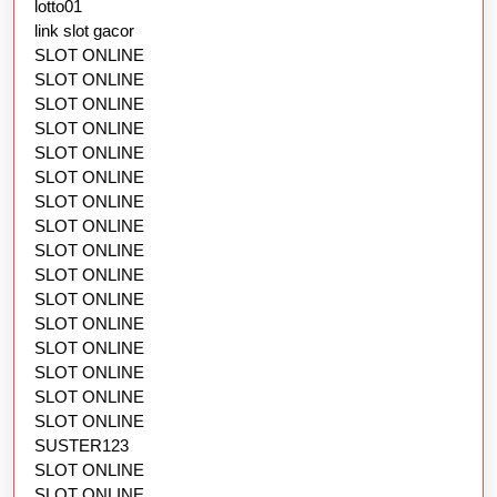
lotto01
link slot gacor
SLOT ONLINE
SLOT ONLINE
SLOT ONLINE
SLOT ONLINE
SLOT ONLINE
SLOT ONLINE
SLOT ONLINE
SLOT ONLINE
SLOT ONLINE
SLOT ONLINE
SLOT ONLINE
SLOT ONLINE
SLOT ONLINE
SLOT ONLINE
SLOT ONLINE
SLOT ONLINE
SUSTER123
SLOT ONLINE
SLOT ONLINE