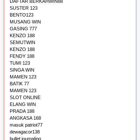
DAFTAR BERKAHWIN88
SUSTER 123
BENTO123
MUSANG WIN
GASING 777
KENZO 188
SEMUTWIN
KENZO 188
FENDY 188
TUMI 123
SINGA WIN
MAMEN 123
BATIK 77
MAMEN 123
SLOT ONLINE
ELANG WIN
PRADA 188
ANGKASA 168
masuk patriot77
dewagacor138
bullet journaling