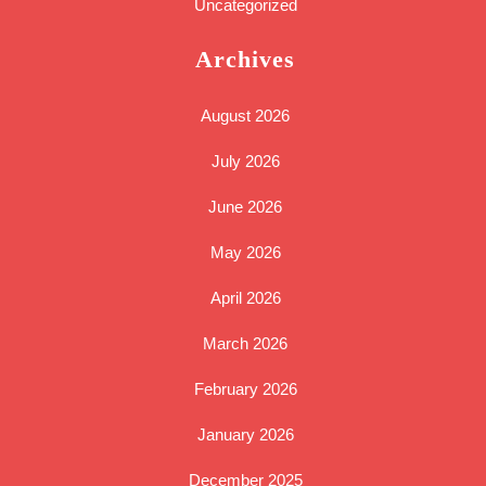
Uncategorized
Archives
August 2026
July 2026
June 2026
May 2026
April 2026
March 2026
February 2026
January 2026
December 2025