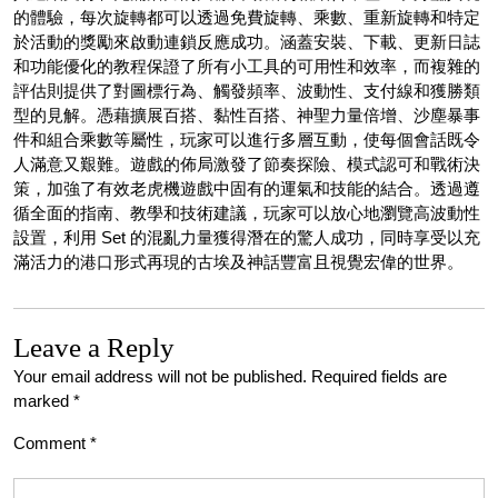
的體驗，每次旋轉都可以透過免費旋轉、乘數、重新旋轉和特定
於活動的獎勵來啟動連鎖反應成功。涵蓋安裝、下載、更新日誌
和功能優化的教程保證了所有小工具的可用性和效率，而複雜的
評估則提供了對圖標行為、觸發頻率、波動性、支付線和獲勝類
型的見解。憑藉擴展百搭、黏性百搭、神聖力量倍增、沙塵暴事
件和組合乘數等屬性，玩家可以進行多層互動，使每個會話既令
人滿意又艱難。遊戲的佈局激發了節奏探險、模式認可和戰術決
策，加強了有效老虎機遊戲中固有的運氣和技能的結合。透過遵
循全面的指南、教學和技術建議，玩家可以放心地瀏覽高波動性
設置，利用 Set 的混亂力量獲得潛在的驚人成功，同時享受以充
滿活力的港口形式再現的古埃及神話豐富且視覺宏偉的世界。
Leave a Reply
Your email address will not be published.
Required fields are
marked
*
Comment
*