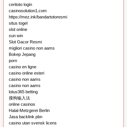
ceritoto login
casinosolution1.com
https://mez.ink/bandartotoresmi
situs togel
slot online
sun win
Slot Gacor Resmi
migliori casino non aams
Bokep Jepang
porn
casino en ligne
casino online esteri
casino non aams
casino non aams
lotus365 betting
搜狗输入法
online casinos
Halal-Metzgerei Berlin
Jasa backlink pbn
casino utan svensk licens