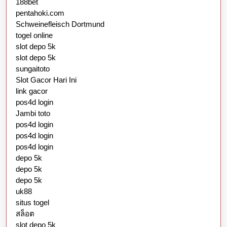
188bet
pentahoki.com
Schweinefleisch Dortmund
togel online
slot depo 5k
slot depo 5k
sungaitoto
Slot Gacor Hari Ini
link gacor
pos4d login
Jambi toto
pos4d login
pos4d login
pos4d login
depo 5k
depo 5k
depo 5k
uk88
situs togel
สล็อต
slot depo 5k