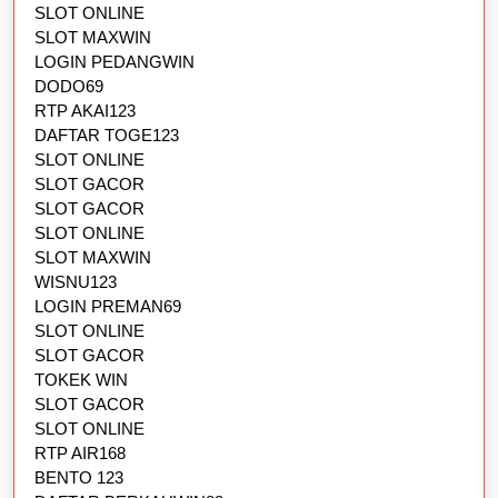
SLOT ONLINE
SLOT MAXWIN
LOGIN PEDANGWIN
DODO69
RTP AKAI123
DAFTAR TOGE123
SLOT ONLINE
SLOT GACOR
SLOT GACOR
SLOT ONLINE
SLOT MAXWIN
WISNU123
LOGIN PREMAN69
SLOT ONLINE
SLOT GACOR
TOKEK WIN
SLOT GACOR
SLOT ONLINE
RTP AIR168
BENTO 123