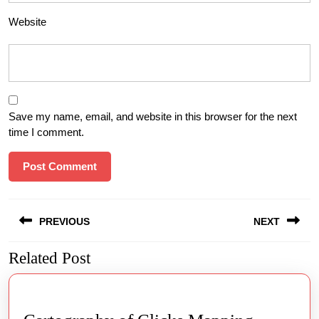
Website
Save my name, email, and website in this browser for the next
time I comment.
Post
PREVIOUS
NEXT
navigation
Related Post
Previous
Next
post:
post: