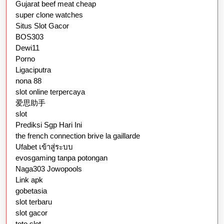
Gujarat beef meat cheap
super clone watches
Situs Slot Gacor
BOS303
Dewi11
Porno
Ligaciputra
nona 88
slot online terpercaya
爱思助手
slot
Prediksi Sgp Hari Ini
the french connection brive la gaillarde
Ufabet เข้าสู่ระบบ
evosgaming tanpa potongan
Naga303 Jowopools
Link apk
gobetasia
slot terbaru
slot gacor
toto slot