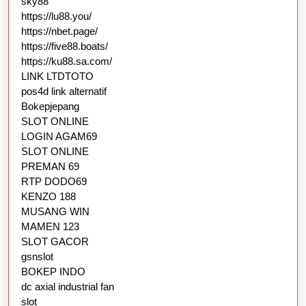
sky88
https://lu88.you/
https://nbet.page/
https://five88.boats/
https://ku88.sa.com/
LINK LTDTOTO
pos4d link alternatif
Bokepjepang
SLOT ONLINE
LOGIN AGAM69
SLOT ONLINE
PREMAN 69
RTP DODO69
KENZO 188
MUSANG WIN
MAMEN 123
SLOT GACOR
gsnslot
BOKEP INDO
dc axial industrial fan
slot