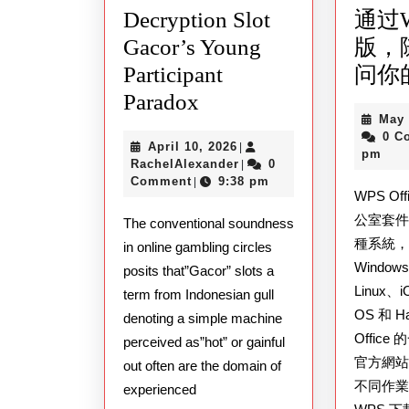
Decryption Slot
通过
Gacor’s Young
版，
Participant
问你
Decryption
Paradox
May 
Slot
0 C
April
April 10, 2026
|
Gacor’s
pm
10,
RachelAlexander
RachelAlexander
0
|
Young
2026
Comment
9:38 pm
|
WPS O
Participant
公室套
The conventional soundness
Paradox
種系統，
in online gambling circles
Windo
posits that”Gacor” slots a
Linux、i
term from Indonesian gull
OS 和 H
denoting a simple machine
Offic
perceived as”hot” or gainful
官方網
out often are the domain of
不同作
experienced