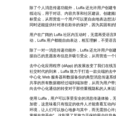
除了个人消息传递功能外，Luffa 还允许用户
线论坛，用于对话、内容共享和社区建设。创建频
标受众，从而营造一个用户可以更自由地表达想法
同时还能提供针对潜在欺诈的保护，因为其固有的
用户在广阔的 Luffa 社区内互动时，无需再受
动，Luffa 用户都能自由表达，相互理解，不受语
除了一对一消息传递功能外，Luffa 还允许用
据自己的意愿发布信息并吸引受众，从而营造一个
去中心化应用程序 (dApp) 的发展改变了我们在线互
社交时代的到来，Luffa 致力于打造一款尖端
中心化 Web 服务器和数据备份的典型消息传递系统
共享的所有数据都经过端到端加密，从而为用户带
向去中心化通信的转变对于那些重视隐私的人来说
使用 Luffa，用户可以享受安全的消息传递体
加密，这意味着只有指定的收件人才能查看互动内
环境，让人们可以放心地参与其中，而无需担心许多现
掌握在您手中”，这彰显了其致力于保护用户信息