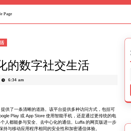
e Page
活
化的数字社交生活
6:34 am
ffa 提供了一条清晰的道路。该平台提供多种访问方式，包括可
 Play 或 App Store 使用智能手机，还是通过更传统的电
每个人都能参与安全、去中心化的通信。Luffa 的网页版进一步
保持与移动应用程序相同的安全性和加密通信体验。