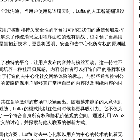
进全球沟通。当用户使用母语聊天时，Luffa 的人工智能翻译设
样注重用户控制和持久安全性的平台很可能在我们的通信领域发挥
，不仅解决了传统消息应用程序面临的现有挑战，也引领了更高用
仅仅是拥抱新技术，更是将透明、安全和去中心化所有权的原则融
 提供了独特的平台，让用户发布内容并与粉丝互动。这一特性不
间培养一种社群归属感。内容创作者可以打造自己的品牌和粉
 致力于打造的去中心化社交网络体验的标志。与那些通常控制公
fa 的策略确保用户能够真正掌控自己的内容以及围绕内容的讨
台，使其在竞争激烈的市场中脱颖而出。随着越来越多的人意识到
胁，Luffa 的模式比以往任何时候都更具吸引力。它不仅为
一个符合自身所有权和隐私价值观的空间。通过利用 Web3
有意义的讨论，并探索与他人联系的创新方式。
代方案，Luffa 对去中心化和以用户为中心的技术的执着无