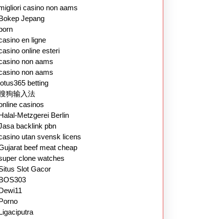
migliori casino non aams
Bokep Jepang
porn
casino en ligne
casino online esteri
casino non aams
casino non aams
lotus365 betting
搜狗输入法
online casinos
Halal-Metzgerei Berlin
Jasa backlink pbn
casino utan svensk licens
Gujarat beef meat cheap
super clone watches
Situs Slot Gacor
BOS303
Dewi11
Porno
Ligaciputra