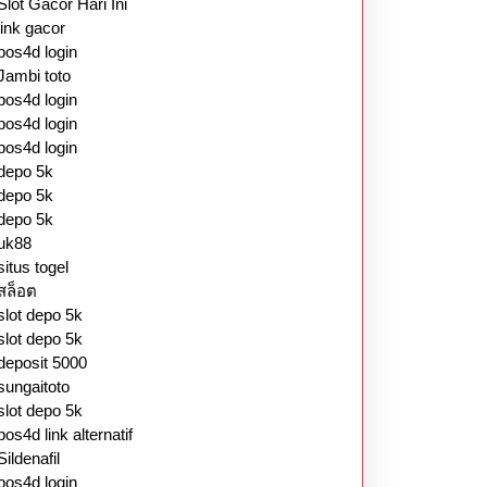
Slot Gacor Hari Ini
link gacor
pos4d login
Jambi toto
pos4d login
pos4d login
pos4d login
depo 5k
depo 5k
depo 5k
uk88
situs togel
สล็อต
slot depo 5k
slot depo 5k
deposit 5000
sungaitoto
slot depo 5k
pos4d link alternatif
Sildenafil
pos4d login