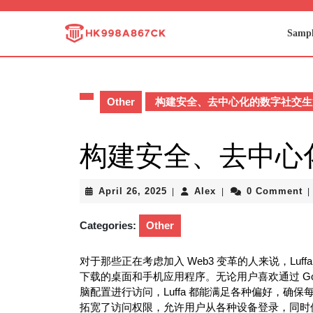
Skip
to
Sampl
content
Skip
to
content
Other
构建安全、去中心化的数字社交生
构建安全、去中心
April
Alex
April 26, 2025
Alex
0 Comment
|
|
|
26,
2025
Categories:
Other
对于那些正在考虑加入 Web3 变革的人来说，Lu
下载的桌面和手机应用程序。无论用户喜欢通过 Google
脑配置进行访问，Luffa 都能满足各种偏好，确保
拓宽了访问权限，允许用户从各种设备登录，同时