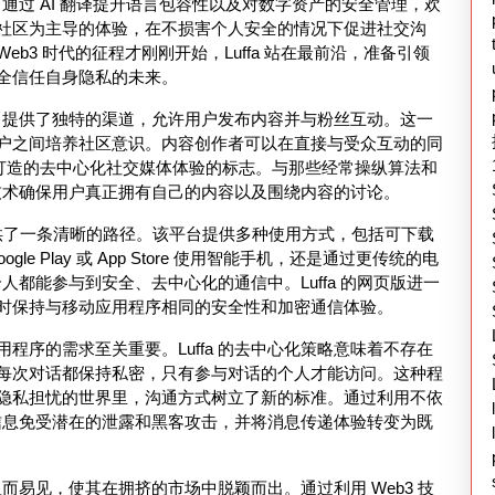
、通过 AI 翻译提升语言包容性以及对数字资产的安全管理，欢
社区为主导的体验，在不损害个人安全的情况下促进社交沟
b3 时代的征程才刚刚开始，Luffa 站在最前沿，准备引领
全信任自身隐私的未来。
fa 提供了独特的渠道，允许用户发布内容并与粉丝互动。这一
户之间培养社区意识。内容创作者可以在直接与受众互动的同
力于打造的去中心化社交媒体体验的标志。与那些经常操纵算法和
 的技术确保用户真正拥有自己的内容以及围绕内容的讨论。
a 提供了一条清晰的路径。该平台提供多种使用方式，包括可下载
 Play 或 App Store 使用智能手机，还是通过更传统的电
个人都能参与到安全、去中心化的通信中。Luffa 的网页版进一
时保持与移动应用程序相同的安全性和加密通信体验。
程序的需求至关重要。Luffa 的去中心化策略意味着不存在
每次对话都保持私密，只有参与对话的个人才能访问。这种程
隐私担忧的世界里，沟通方式树立了新的标准。通过利用不依
用户信息免受潜在的泄露和黑客攻击，并将消息传递体验转变为既
显而易见，使其在拥挤的市场中脱颖而出。通过利用 Web3 技