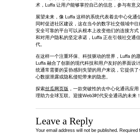
术，Luffa 让用户能够掌控自己的信息，参与有
展望未来，像 Luffa 这样的系统代表着去中心
同时促进社区建设，这在当今的数字社交领域中往往缺
安全可靠的平台可以从根本上改变他们的连接方式
和对用户隐私的坚定承诺，Luffa 正在引领社
代。
在这样一个注重环保、科技驱动的世界，Luffa
Luffa 融合了创新的现代科技和用户友好的界
统通常需要的妥协感到失望的用户来说，它提供了
心数据泄露或隐私侵犯带来的隐患。
探索
丝瓜网页版
，一款突破性的去中心化通讯应用
理助力全球互联。迎接Web3时代安全通讯的未来
Leave a Reply
Your email address will not be published.
Required 