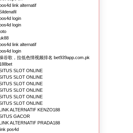
pos4d link alternatif
Sildenafil
pos4d login
pos4d login
toto
uk88
pos4d link alternatif
pos4d login
操谷歌，拉低色情视频排名 bet939app.com.pk
188bet
SITUS SLOT ONLINE
SITUS SLOT ONLINE
SITUS SLOT ONLINE
SITUS SLOT ONLINE
SITUS SLOT ONLINE
SITUS SLOT ONLINE
LINK ALTERNATIF KENZO188
SITUS GACOR
LINK ALTERNATIF PRADA188
link pos4d