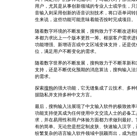
用户，尤其是从事创新领域的专业人士或学生，只
音输入则采用创新的语音识别技术，将口语单词转
生来说，这些功能可能意味着能否按时完成项目。
随着数字环境的不断发展，搜狗致力于不断改进和
本都力求比上一个版本更胜一筹。根据客户需求进
功能增强、新增语言或中文区域变体支持，还是优
位，满足用户不断变化的需求。
随着数字世界的不断发展，搜狗致力于不断革新和
支持，还是不断优化预期的消息算法，搜狗输入法
的需求。
探索
搜狗
的强大功能，它无缝集成了云技术、多种
据隐私并支持多种中文方言。
最后，搜狗输入法展现了中文输入软件的极致效率
功能支持使其成为任何使用中文交流人士的必备工
求，并在易用性和用户体验方面都力求做到最好。
有的简单。无论您是想定制皮肤、快速输入汉字，
纷繁复杂的语言输入软件领域中脱颖而出，成为您