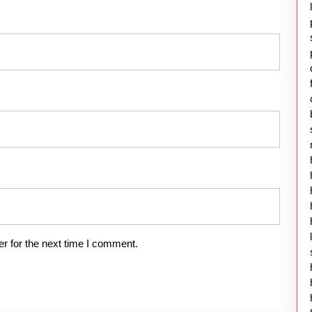
r for the next time I comment.