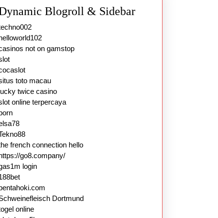
Dynamic Blogroll & Sidebar
techno002
helloworld102
casinos not on gamstop
slot
cocaslot
situs toto macau
lucky twice casino
slot online terpercaya
porn
elsa78
Tekno88
the french connection hello
https://go8.company/
gas1m login
188bet
pentahoki.com
Schweinefleisch Dortmund
togel online