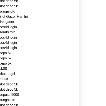
slot depo 5k
slot depo 5k
sungaitoto
Slot Gacor Hari Ini
link gacor
pos4d login
Jambi toto
pos4d login
pos4d login
pos4d login
depo 5k
depo 5k
depo 5k
uk88
situs togel
สล็อต
slot depo 5k
slot depo 5k
deposit 5000
sungaitoto
slot depo 5k