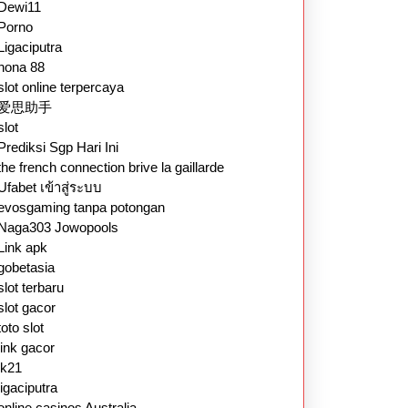
Dewi11
Porno
Ligaciputra
nona 88
slot online terpercaya
爱思助手
slot
Prediksi Sgp Hari Ini
the french connection brive la gaillarde
Ufabet เข้าสู่ระบบ
evosgaming tanpa potongan
Naga303 Jowopools
Link apk
gobetasia
slot terbaru
slot gacor
toto slot
link gacor
lk21
ligaciputra
online casinos Australia