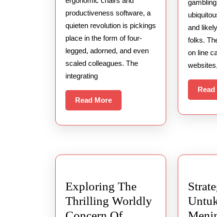
ergonomic chairs and
gambling
Pet
productiveness software, a
ubiquito
Policies
quieten revolution is pickings
and likely
place in the form of four-
folks. The
legged, adorned, and even
on line c
scaled colleagues. The
websites
integrating
Read
Read
Read More
More
Exploring The
Strat
Thrilling Worldly
Untu
Concern Of
Meni