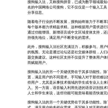
搜狗输入法，又称搜狗拼音，已成为数字领域最知
名的中国网络公司搜狗，它不仅仅是一个输入工具
分享信息。
随着电子行业的不断发展，搜狗始终致力于不断革
每个版本都力求精益求精。这种根据用户需求进行
通过功能增强、新增语言或中文区域变体支持，还
持领先地位，满足用户不断变化的需求。
此外，搜狗输入法社区充满活力，积极参与。用户
的氛围。无论是通过论坛还是社交媒体群组，人们
题交换建议。这种社区支持不仅提升了整体用户体
而赋能用户。
搜狗输入法的另一个关键优势在于其多功能性。除
置，满足用户的不同需求。手写输入对于那些难以
些用户，尤其是从事技术领域的学生或专业人士来
入。另一方面，语音输入利用先进的语音识别技术
人士和学生来说，这些功能可能意味着能否快速完
搜狗输入法的另一个关键优势在于其多功能性。除
式，满足用户的多样化需求。手写输入对于那些难