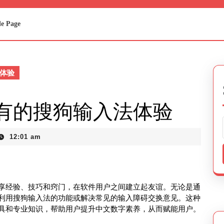
e Page
体验
有的搜狗输入法体验
12:01 am
享经验、技巧和窍门，在软件用户之间建立起友谊。无论是通
利用搜狗输入法的功能或解决常见的输入障碍交换意见。这种
具和专业知识，帮助用户提升中文数字素养，从而赋能用户。