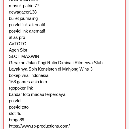
masuk patriot77
dewagacor138
bullet journaling
pos4d link alternatif
pos4d link alternatif
atlas pro
AVTOTO
Agen Slot
SLOT MAXWIN
Gerakan Jalan Pagi Rutin Diminati Ritmenya Stabil
Layaknya Spin Konsisten di Mahjong Wins 3
bokep viral indonesia
168 games asia toto
rgopoker link
bandar toto macau terpercaya
pos4d
pos4d toto
slot 4d
braga89
https://www.rp-productions.com/