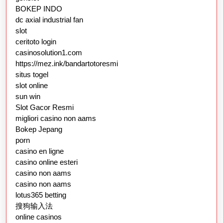
BOKEP INDO
dc axial industrial fan
slot
ceritoto login
casinosolution1.com
https://mez.ink/bandartotoresmi
situs togel
slot online
sun win
Slot Gacor Resmi
migliori casino non aams
Bokep Jepang
porn
casino en ligne
casino online esteri
casino non aams
casino non aams
lotus365 betting
搜狗输入法
online casinos