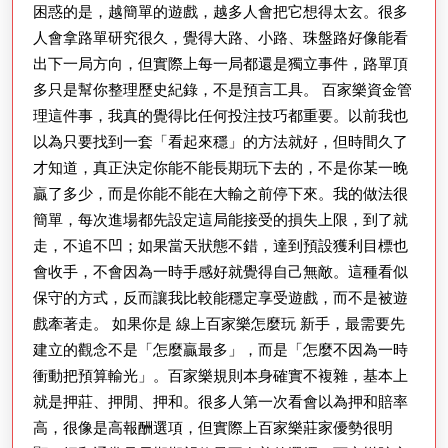
不
困惑的是，越簡單的遊戲，越多人會把它想得太玄。很多
容
人會拿路單研究很久，覺得大路、小路、珠盤路好像能看
易
出下一局方向，但實際上每一局都還是獨立事件，路單頂
輸
多只是幫你整理歷史紀錄，不是預言工具。 百家樂資金管
理這件事，我真的覺得比任何投注技巧都重要。以前我也
先
以為只要找到一套「看起來穩」的方法就好，但時間久了
學
才知道，真正決定你能不能長期玩下去的，不是你某一晚
規
贏了多少，而是你能不能在大輸之前停下來。我的做法很
則
簡單，每次進場都先設定這局能接受的損失上限，到了就
比
走，不追不凹；如果當天狀態不錯，達到預設獲利目標也
技
會收手，不會因為一時手感好就覺得自己無敵。這種看似
保守的方式，反而讓我比較能穩定享受遊戲，而不是被遊
巧
戲牽著走。 如果你是 線上百家樂怎麼玩 新手，最需要先
更
建立的觀念不是「怎麼贏最多」，而是「怎麼不因為一時
重
衝動把預算輸光」。百家樂規則本身確實不複雜，基本上
要
就是押莊、押閒、押和。很多人第一次看會以為押和賠率
高，很像是高報酬選項，但實際上百家樂莊家優勢很明