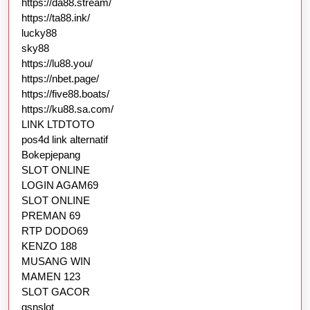
https://da88.stream/
https://ta88.ink/
lucky88
sky88
https://lu88.you/
https://nbet.page/
https://five88.boats/
https://ku88.sa.com/
LINK LTDTOTO
pos4d link alternatif
Bokepjepang
SLOT ONLINE
LOGIN AGAM69
SLOT ONLINE
PREMAN 69
RTP DODO69
KENZO 188
MUSANG WIN
MAMEN 123
SLOT GACOR
gsnslot