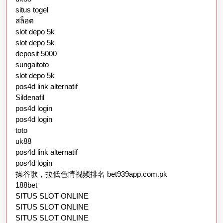
situs togel
สล็อต
slot depo 5k
slot depo 5k
deposit 5000
sungaitoto
slot depo 5k
pos4d link alternatif
Sildenafil
pos4d login
pos4d login
toto
uk88
pos4d link alternatif
pos4d login
操谷歌，拉低色情视频排名 bet939app.com.pk
188bet
SITUS SLOT ONLINE
SITUS SLOT ONLINE
SITUS SLOT ONLINE