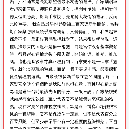
顯，押和通常是長期期望值最不友善的選擇。百家樂賠率
看起來很直觀，押莊通常有佣金，押閒較單純，押和看似
誘人但風險高。對新手來說，先避開太花俏的選項，反而
比較重要。 我自己最早也是從線上百家樂新手開始，當時
對百家樂怎麼玩幾乎沒有概念，只覺得莊、閒、和看起來
都差不多，反正跟著感覺押就對了。結果很快就發現，這
種玩法最大的問題不是輸一兩把，而是當你沒有基本觀念
時，很容易在連輸之後心態失衡，開始亂追、亂補、亂加
碼。這也是我後來才真正理解到，百家樂不是一個靠「靈
感」就能長期玩的遊戲，而是一個需要規則感、節奏感和
資金管理的遊戲。 再來談很多新手最在意的問題，線上百
家樂安全嗎？這個問題我以前也很在意，而且現在還是認
為這是選平台時最該先看的部分。一般來說，百家樂娛樂
城如果有合法執照，至少代表它不是隨便開來就跑的站
點。現在常見的像庫拉索執照，算是線上博弈市場裡很常
見的一種牌照。它不是保證你一定贏，也不是代表百分之
百零風險，但至少表示平台有一定程度的監管框架，不會
像完全沒有背景的平台那麼讓人不安心。 老實說，剛開始