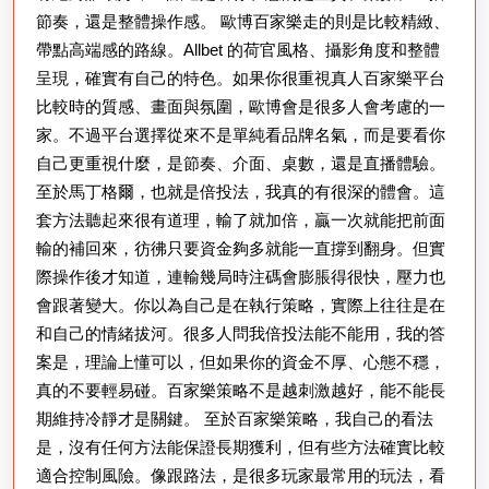
節奏，還是整體操作感。 歐博百家樂走的則是比較精緻、
帶點高端感的路線。Allbet 的荷官風格、攝影角度和整體
呈現，確實有自己的特色。如果你很重視真人百家樂平台
比較時的質感、畫面與氛圍，歐博會是很多人會考慮的一
家。不過平台選擇從來不是單純看品牌名氣，而是要看你
自己更重視什麼，是節奏、介面、桌數，還是直播體驗。
至於馬丁格爾，也就是倍投法，我真的有很深的體會。這
套方法聽起來很有道理，輸了就加倍，贏一次就能把前面
輸的補回來，彷彿只要資金夠多就能一直撐到翻身。但實
際操作後才知道，連輸幾局時注碼會膨脹得很快，壓力也
會跟著變大。你以為自己是在執行策略，實際上往往是在
和自己的情緒拔河。很多人問我倍投法能不能用，我的答
案是，理論上懂可以，但如果你的資金不厚、心態不穩，
真的不要輕易碰。百家樂策略不是越刺激越好，能不能長
期維持冷靜才是關鍵。 至於百家樂策略，我自己的看法
是，沒有任何方法能保證長期獲利，但有些方法確實比較
適合控制風險。像跟路法，是很多玩家最常用的玩法，看