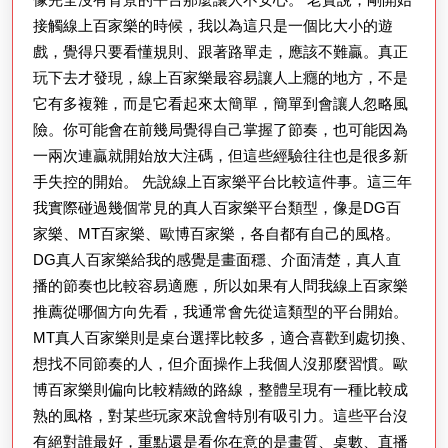
接觸線上百家樂的時候，我以為這只是一個比大小的遊
戲，覺得只要看懂規則、跟著路單走，應該不難贏。真正
玩下去才發現，線上百家樂最容易讓人上癮的地方，不是
它有多複雜，而是它看起來太簡單，簡單到會讓人忽略風
險。你可能會在前幾局覺得自己掌握了節奏，也可能因為
一兩次連贏就開始放大注碼，但這些經驗往往也是很多新
手失控的開始。 先說線上百家樂平台比較這件事。這三年
我實際碰過幾個常見的真人百家樂平台類型，像是DG百
家樂、MT百家樂、歐博百家樂，各自都有自己的風格。
DG真人百家樂給我的感覺是畫面穩、介面清楚，真人直
播的節奏也比較容易適應，所以如果有人問我線上百家樂
推薦從哪個方向先看，我通常會先從這類型的平台開始。
MT真人百家樂則是桌台選擇比較多，適合喜歡到處切換、
想找不同節奏的人，但介面操作上我個人沒那麼習慣。歐
博百家樂則偏向比較精緻的路線，整體呈現有一種比較成
熟的風格，對某些玩家來說會特別有吸引力。這些平台沒
有絕對誰最好，重點還是看你在意的是畫質、桌數、直播