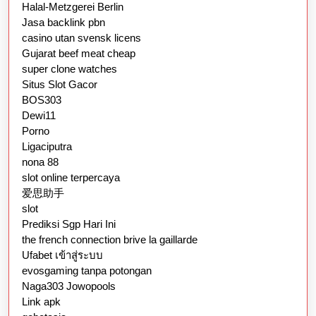
Halal-Metzgerei Berlin
Jasa backlink pbn
casino utan svensk licens
Gujarat beef meat cheap
super clone watches
Situs Slot Gacor
BOS303
Dewi11
Porno
Ligaciputra
nona 88
slot online terpercaya
爱思助手
slot
Prediksi Sgp Hari Ini
the french connection brive la gaillarde
Ufabet เข้าสู่ระบบ
evosgaming tanpa potongan
Naga303 Jowopools
Link apk