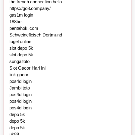
the french connection hello
https://go8.company/
gas1m login
188bet
pentahoki.com
Schweinefleisch Dortmund
togel online
slot depo 5k
slot depo 5k
sungaitoto
Slot Gacor Hari Ini
link gacor
pos4d login
Jambi toto
pos4d login
pos4d login
pos4d login
depo 5k
depo 5k
depo 5k
uk88