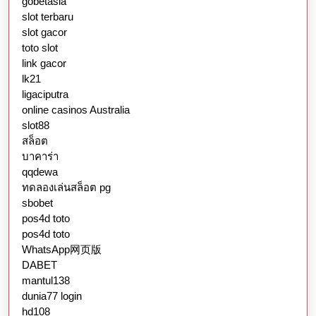
gobetasia
slot terbaru
slot gacor
toto slot
link gacor
lk21
ligaciputra
online casinos Australia
slot88
สล็อต
บาคาร่า
qqdewa
ทดลองเล่นสล็อต pg
sbobet
pos4d toto
pos4d toto
WhatsApp网页版
DABET
mantul138
dunia77 login
hd108