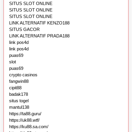
SITUS SLOT ONLINE
SITUS SLOT ONLINE
SITUS SLOT ONLINE
LINK ALTERNATIF KENZO188
SITUS GACOR
LINK ALTERNATIF PRADA188
link pos4d
link pos4d
puas69
slot
puas69
crypto casinos
fangwin88
cipit88
badak178
situs togel
mantul138
https://ta88.guru/
https://uk88.wtf/
https://ku88.sa.com/