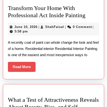
Transform Your Home With
Transfo
Professional Act Inside Painting
Your
June
ShahFaisal
June 10, 2026
ShahFaisal
0 Comment
|
|
|
Home
10,
5:58 pm
With
2026
A recently coat of paint can whole change the look and feel
Professi
of a home. Residential interior Residential Interior Painting
Act
is one of the easiest and most inexpensive ways to
Inside
Painting
Read
Read More
More
What a Test of Attractiveness Reveals
About Beauty, Bias, and Self-