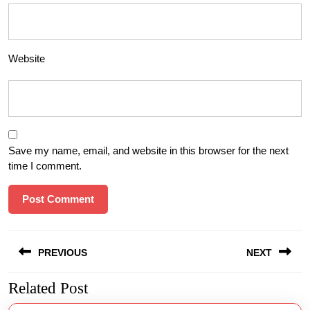
Website
Save my name, email, and website in this browser for the next
time I comment.
Post
PREVIOUS
NEXT
navigation
Related Post
Previous
Next
post:
post: