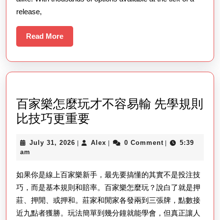
Simple
release,
Machine
Games
Read
Read More
More
Online
To
Get
The
百家樂怎麼玩才不容易輸 先學規則
Most
百
比技巧更重要
Fun
家
And
July
Alex
July 31, 2026
Alex
0 Comment
5:39
|
|
|
樂
Earn
31,
am
怎
2026
The
如果你是線上百家樂新手，最先要搞懂的其實不是投注技
麼
Most
巧，而是基本規則和賠率。百家樂怎麼玩？說白了就是押
玩
莊、押閒、或押和。莊家和閒家各發兩到三張牌，點數接
才
近九點者獲勝。玩法簡單到幾分鐘就能學會，但真正讓人