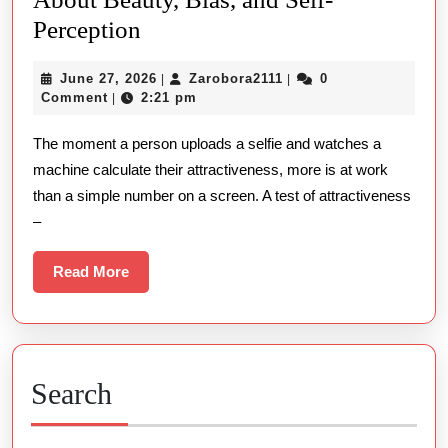
What
Perception
a
June
Zarobora2111
June 27, 2026
Zarobora2111
0
|
|
Test
27,
Comment
2:21 pm
|
of
2026
The moment a person uploads a selfie and watches a
Attractiveness
machine calculate their attractiveness, more is at work
Reveals
than a simple number on a screen. A test of attractiveness
About
–
Beauty,
Bias,
Read
Read More
More
and
Self-
Perception
Search