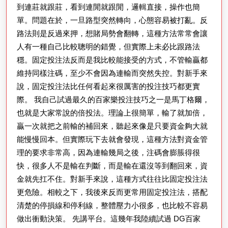
到連莊就跟莊，看到連閒就跟閒，邏輯直接，操作也簡
單。問題在於，一旦路型突然轉向，心態容易被打亂。反
路法則是反過來押，想賭局勢會翻轉，這種方法常常會讓
人有一種自己比較聰明的錯覺，但實際上未必比跟路法
穩。固定投注法反而是我比較能接受的方式，不管輸贏都
維持同樣注碼，至少不會因為連輸而突然失控。對新手來
說，固定投注法比任何看起來很厲害的投注技巧都更實
際。 我自己試過最久的百家樂投注技巧之一是馬丁格爾，
也就是大家常說的倍投法。理論上很簡單，輸了就加倍，
贏一次就把之前輸的補回來，聽起來像是只要資金夠大就
能慢慢回本。但實際玩下去就會發現，這種方法對資金管
理的要求非常高，因為連輸幾局之後，注碼會膨脹得很
快，很多人不是輸在判斷，而是輸在還沒等到翻回來，資
金就先扛不住。對新手來說，這種方式往往比固定投注法
更危險。相較之下，我後來反而更常用固定投注法，搭配
清楚的停損線和停利線，整體壓力小很多，也比較不容易
做出衝動決策。 先講平台。這幾年我陸續試過 DG百家