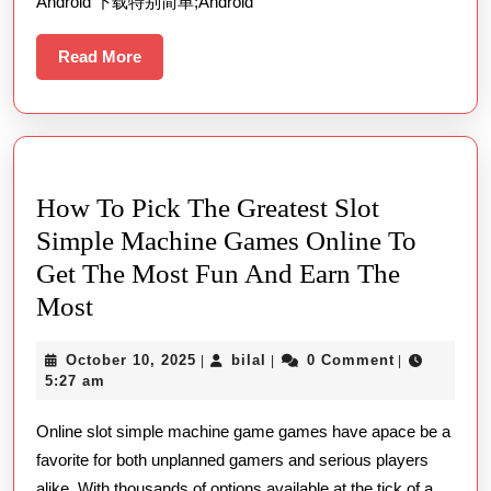
Android 下载特别简单;Android
Read
Read More
More
How To Pick The Greatest Slot
Simple Machine Games Online To
Get The Most Fun And Earn The
How
Most
To
October
bilal
October 10, 2025
bilal
0 Comment
|
|
|
Pick
10,
5:27 am
The
2025
Online slot simple machine game games have apace be a
Greatest
favorite for both unplanned gamers and serious players
Slot
alike. With thousands of options available at the tick of a