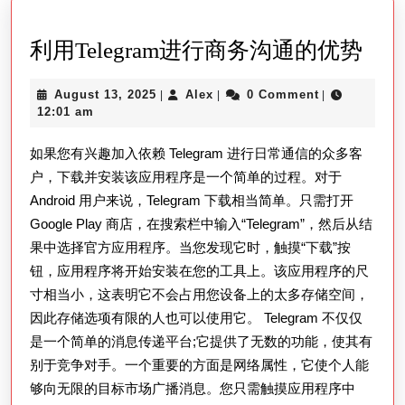
利
利用Telegram进行商务沟通的优势
用
August
Alex
August 13, 2025
Alex
0 Comment
|
|
|
Tele
13,
12:01 am
进
2025
如果您有兴趣加入依赖 Telegram 进行日常通信的众多客
行
户，下载并安装该应用程序是一个简单的过程。对于
商
Android 用户来说，Telegram 下载相当简单。只需打开
务
Google Play 商店，在搜索栏中输入“Telegram”，然后从结
沟
果中选择官方应用程序。当您发现它时，触摸“下载”按
通
钮，应用程序将开始安装在您的工具上。该应用程序的尺
的
寸相当小，这表明它不会占用您设备上的太多存储空间，
优
因此存储选项有限的人也可以使用它。 Telegram 不仅仅
是一个简单的消息传递平台;它提供了无数的功能，使其有
势
别于竞争对手。一个重要的方面是网络属性，它使个人能
够向无限的目标市场广播消息。您只需触摸应用程序中