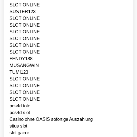
SLOT ONLINE
SUSTER123
SLOT ONLINE
SLOT ONLINE
SLOT ONLINE
SLOT ONLINE
SLOT ONLINE
SLOT ONLINE
FENDY188
MUSANGWIN
TUMI123
SLOT ONLINE
SLOT ONLINE
SLOT ONLINE
SLOT ONLINE
pos4d toto
pos4d slot
Casino ohne OASIS sofortige Auszahlung
situs slot
slot gacor