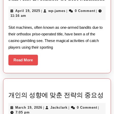
Cla
April
wp-
April 19, 2025
wp-james
0 Comment
|
|
|
Ree
19,
james
11:16 am
To
2025
Slot machines, often known as one-armed bandits due to
Mo
their orthodox prise-operated title, have been a of the
Mar
casino gambling see. These magical activities of catch
Evo
players using their sporting
Of
Slo
Read
Read More
More
Mac
개
개인의 성향에 맞춘 전략의 중요성
인
March
Jackclark
March 19, 2026
Jackclark
0 Comment
|
|
|
의
19,
7:05 pm