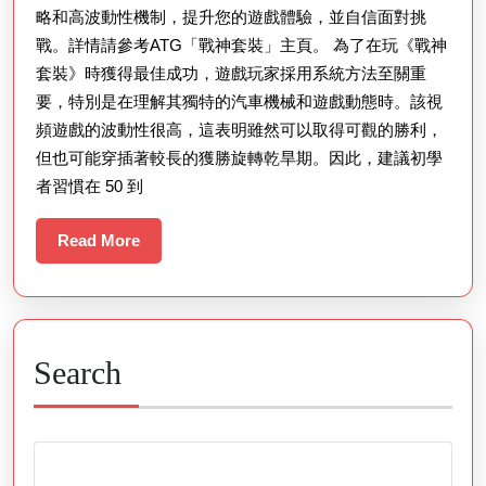
略和高波動性機制，提升您的遊戲體驗，並自信面對挑
戰。詳情請參考ATG「戰神套裝」主頁。 為了在玩《戰神
套裝》時獲得最佳成功，遊戲玩家採用系統方法至關重
要，特別是在理解其獨特的汽車機械和遊戲動態時。該視
頻遊戲的波動性很高，這表明雖然可以取得可觀的勝利，
但也可能穿插著較長的獲勝旋轉乾旱期。因此，建議初學
者習慣在 50 到
Read
Read More
More
Search