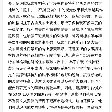
要，使遊戲玩家能夠完全沉浸在神賽特和他所居住的強大
地球的主題中。 《戰神套裝》中的視覺效果和效果是其作
為遊戲玩家必玩老虎機遊戲地位的又一個新增變數。直覺
的風格捕捉了古埃及的重要性，形成了保持玩家參與度的
平穩變化。銳利的畫面和激烈的動畫不僅展現了電玩的主
題深度，也增強了遊戲玩法的刺激感。隨著圖標的瀑布和
每次旋轉的興奮感逐漸增強，玩家可以感受到伴隨大筆付
款的可能性而帶來的腎上腺素激增。這種美學的故事講述
對於改善整體遊戲體驗至關重要，讓玩家完全沉浸在神賽
特的風格和他所居住的艱難世界中。 為了在玩《戰神套
裝》時充分利用成功，玩家採取系統策略非常重要，特別
是在認識到其特殊的汽車機制和遊戲動態時。該視頻遊戲
的波動性很高，這意味著雖然可以發生重大勝利，但也可
能伴隨著更長的獲勝旋轉乾旱期。因此，建議新手習慣於
在 50 到 100 輪之間進行較小的賭注，這樣他們就可以在
不過度投入資源的情況下觀察市場模式。透過這樣做，他
們可以評估成功的頻率，準確評估每次旋轉時下降鏈前進