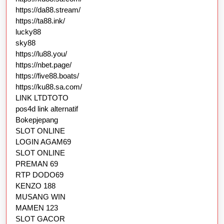
https://da88.stream/
https://ta88.ink/
lucky88
sky88
https://lu88.you/
https://nbet.page/
https://five88.boats/
https://ku88.sa.com/
LINK LTDTOTO
pos4d link alternatif
Bokepjepang
SLOT ONLINE
LOGIN AGAM69
SLOT ONLINE
PREMAN 69
RTP DODO69
KENZO 188
MUSANG WIN
MAMEN 123
SLOT GACOR