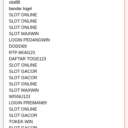
slot88
bandar togel
SLOT ONLINE
SLOT ONLINE
SLOT ONLINE
SLOT MAXWIN
LOGIN PEDANGWIN
DODO69
RTP AKAI123
DAFTAR TOGE123
SLOT ONLINE
SLOT GACOR
SLOT GACOR
SLOT ONLINE
SLOT MAXWIN
WISNU123
LOGIN PREMAN69
SLOT ONLINE
SLOT GACOR
TOKEK WIN
SLOT GACOR