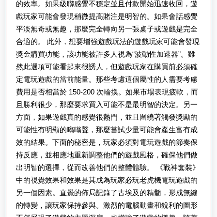
的效率。如果級聯感覺不穩定並且付款開始迅速收回，遊
戲玩家可能會發現稍微提高賭注是明智的。如果會話感覺
平淡無奇或無趣，那麼完全轉向另一張桌子或遊戲是完全
合適的。 此外，想要增強遊戲玩法的遊戲玩家可能會發現
獎金購買功能，該功能被許多人視為“波動性加速器”。雖
然此選項可能看起來很誘人，但遊戲玩家在購買前必須確
定電玩遊戲的當前能量。那些考慮這個屬性的人需要考慮
費用是否相當於 150-200 次輪換。如果市場表現疲軟，而
且勝利很少，那麼要求買入可能不是最明智的決定。另一
方面，如果遊戲真的感覺很熱門，並且圍繞著觸發獎勵的
可能性有明顯的嗡嗡聲，那麼嘗試少量可能會產生富有成
效的結果。下面的秘密是，玩家必須對電玩遊戲的節奏保
持反應，並相應地重新調整他們的遊戲風格，確保他們做
出明智的選擇，從而改善他們的整體體驗。 《戰神套裝》
中的視覺效果和效果是其成為玩家必玩老虎機電玩遊戲的
另一個因素。直覺的佈局記錄了古埃及的精髓，形成無縫
的轉變，讓玩家保持參與。激烈的電腦動畫和銳利的圖形