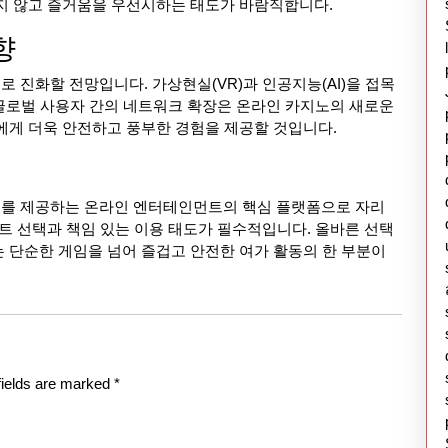
지 않고 즐거움을 우선시하는 태도가 바람직합니다.
향
 진화할 전망입니다. 가상현실(VR)과 인공지능(AI)을 접목
고 글로벌 사용자 간의 네트워크 확장은 온라인 카지노의 새로운
에게 더욱 안전하고 풍부한 경험을 제공할 것입니다.
를 제공하는 온라인 엔터테인먼트의 핵심 플랫폼으로 자리
이트 선택과 책임 있는 이용 태도가 필수적입니다. 올바른 선택
 단순한 게임을 넘어 즐겁고 안전한 여가 활동의 한 부분이
fields are marked
*