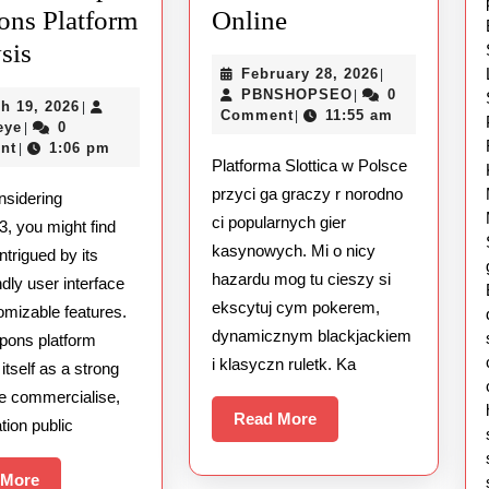
Slottica
ns Platform
Online
Toge123
Casino
sis
February
February 28, 2026
|
In-
Pl
PBNSHOPSEO
28,
PBNSHOPSEO
0
|
March
h 19, 2026
|
depth
Online
2026
Comment
11:55 am
|
sharp_eye
19,
eye
0
|
Weapons
2026
nt
1:06 pm
|
Platforma Slottica w Polsce
Platform
przyci ga graczy r norodno
sidering
Analysis
ci popularnych gier
 you might find
kasynowych. Mi o nicy
intrigued by its
hazardu mog tu cieszy si
ndly user interface
ekscytuj cym pokerem,
omizable features.
dynamicznym blackjackiem
pons platform
i klasyczn ruletk. Ka
 itself as a strong
the commercialise,
Read
Read More
ation public
More
Read
 More