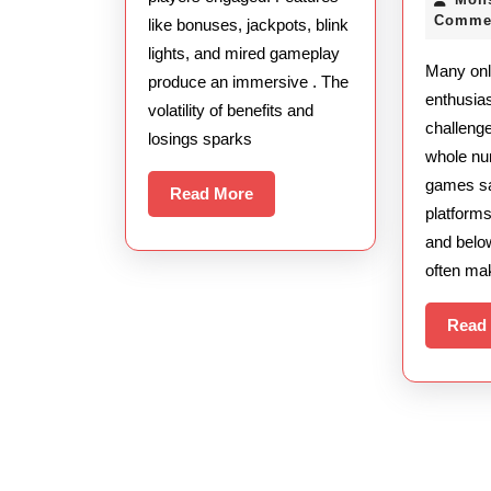
For
Comme
like bonuses, jackpots, blink
High
lights, and mired gameplay
Many onl
produce an immersive . The
Rollers
enthusia
volatility of benefits and
challenge
losings sparks
whole nu
games sa
Read
Read More
platform
More
and belo
often ma
Read