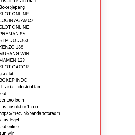
pos4d link alternatif
Bokepjepang
SLOT ONLINE
LOGIN AGAM69
SLOT ONLINE
PREMAN 69
RTP DODO69
KENZO 188
MUSANG WIN
MAMEN 123
SLOT GACOR
gsnslot
BOKEP INDO
dc axial industrial fan
slot
ceritoto login
casinosolution1.com
https://mez.ink/bandartotoresmi
situs togel
slot online
sun win