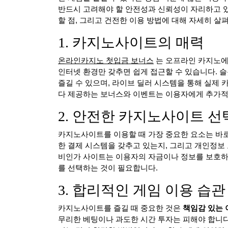
반드시 고려해야 할 안전성과 신뢰성이 자리하고 
할 점, 그리고 건전한 이용 방법에 대해 자세히 살
1. 카지노사이트의 매력
온라인카지노 첫입금 보너스
는 오프라인 카지노에
인터넷 환경만 갖추면 쉽게 접근할 수 있습니다. 슬
즐길 수 있으며, 라이브 딜러 시스템을 통해 실제
다 제공하는 보너스와 이벤트는 이용자에게 추가적
2. 안전한 카지노사이트 
카지노사이트를 이용할 때 가장 중요한 요소는 바
한 결제 시스템을 갖추고 있는지, 그리고 개인정보
비인가 사이트는 이용자의 자금이나 정보를 보호하지
를 선택하는 것이 필요합니다.
3. 합리적인 게임 이용 습관
카지노사이트를 즐길 때 중요한 것은
책임감 있는 
무리한 베팅이나 과도한 시간 투자는 피해야 합니다