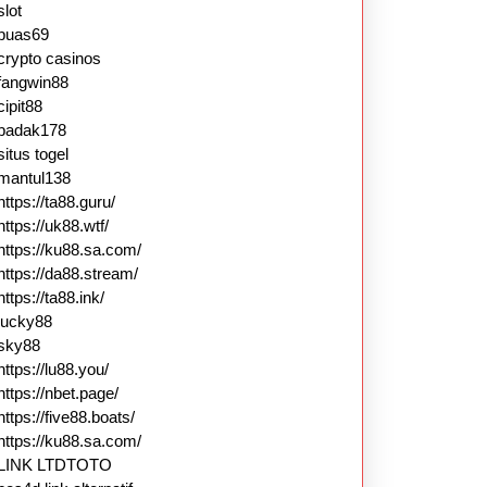
slot
puas69
crypto casinos
fangwin88
cipit88
badak178
situs togel
mantul138
https://ta88.guru/
https://uk88.wtf/
https://ku88.sa.com/
https://da88.stream/
https://ta88.ink/
lucky88
sky88
https://lu88.you/
https://nbet.page/
https://five88.boats/
https://ku88.sa.com/
LINK LTDTOTO