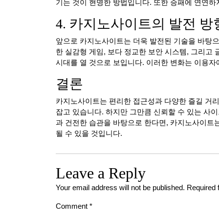
기는 것이 현명한 방법입니다. 또한 승패에 연연하
4. 카지노사이트의 발전 방
앞으로 카지노사이트는 더욱 발전된 기술을 바탕으로
한 실감형 게임, 보다 정교한 보안 시스템, 그리
시대를 열 것으로 보입니다. 이러한 변화는 이용자
결론
카지노사이트는 편리한 접근성과 다양한 즐길 거리
잡고 있습니다. 하지만 그만큼 신뢰할 수 있는 사
과 건전한 습관을 바탕으로 한다면, 카지노사이트는
될 수 있을 것입니다.
Leave a Reply
Your email address will not be published.
Required 
Comment
*