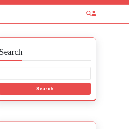
Search
Search