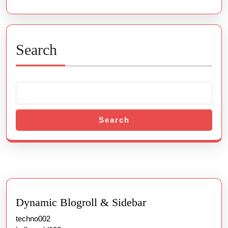
析
Search
Search
Dynamic Blogroll & Sidebar
techno002