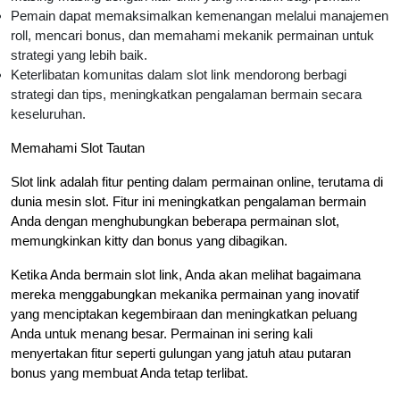
Pemain dapat memaksimalkan kemenangan melalui manajemen
roll, mencari bonus, dan memahami mekanik permainan untuk
strategi yang lebih baik.
Keterlibatan komunitas dalam slot link mendorong berbagi
strategi dan tips, meningkatkan pengalaman bermain secara
keseluruhan.
Memahami Slot Tautan
Slot link adalah fitur penting dalam permainan online, terutama di
dunia mesin slot. Fitur ini meningkatkan pengalaman bermain
Anda dengan menghubungkan beberapa permainan slot,
memungkinkan kitty dan bonus yang dibagikan.
Ketika Anda bermain slot link, Anda akan melihat bagaimana
mereka menggabungkan mekanika permainan yang inovatif
yang menciptakan kegembiraan dan meningkatkan peluang
Anda untuk menang besar. Permainan ini sering kali
menyertakan fitur seperti gulungan yang jatuh atau putaran
bonus yang membuat Anda tetap terlibat.