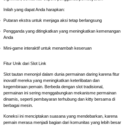
Inilah yang dapat Anda harapkan:
Putaran ekstra untuk menjaga aksi tetap berlangsung
Pengganda yang ditingkatkan yang meningkatkan kemenangan
Anda
Mini-game interaktif untuk menambah keseruan
Fitur Unik dari Slot Link
Slot tautan menonjol dalam dunia permainan daring karena fitur
inovatif mereka yang meningkatkan keterlibatan dan
kegembiraan pemain. Berbeda dengan slot tradisional,
permainan ini sering menggabungkan mekanisme permainan
dinamis, seperti pembayaran terhubung dan kitty bersama di
berbagai mesin.
Koneksi ini menciptakan suasana yang mendebarkan, karena
pemain merasa menjadi bagian dari komunitas yang lebih besar