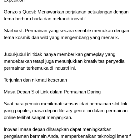
Gonzo s Quest: Menawarkan perjalanan petualangan dengan
tema berburu harta dan mekanik inovatif.
Starburst: Permainan yang secara seeable memukau dengan
tema kosmik dan wild yang mengembang yang menarik.
Judul-judul ini tidak hanya memberikan gameplay yang
mendebarkan tetapi juga menunjukkan kreativitas penyedia
permainan terkemuka di industri ini.
Terjunlah dan nikmati keseruan
Masa Depan Slot Link dalam Permainan Daring
Saat para pemain menikmati sensasi dari permainan slot link
yang populer, masa depan literary genre ini dalam permainan
online terlihat sangat menjanjikan.
Inovasi masa depan diharapkan dapat meningkatkan
pengalaman bermain Anda, memperkenalkan teknologi imersif