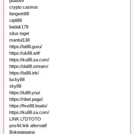
puas69
crypto casinos
fangwin88
cipit88
badak178
situs togel
mantul138
https://ta88.guru/
https://uk88.wtf/
https://ku88.sa.com/
https://da88.stream/
https://ta88.ink/
lucky88
sky88
https://lu88.you/
https://nbet.page/
https://five88.boats/
https://ku88.sa.com/
LINK LTDTOTO
pos4d link alternatif
Bokepjepang