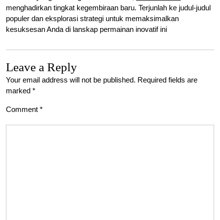
menghadirkan tingkat kegembiraan baru. Terjunlah ke judul-judul
populer dan eksplorasi strategi untuk memaksimalkan
kesuksesan Anda di lanskap permainan inovatif ini
Leave a Reply
Your email address will not be published.
Required fields are
marked
*
Comment
*