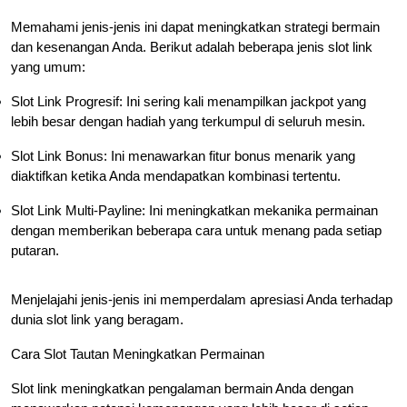
Memahami jenis-jenis ini dapat meningkatkan strategi bermain
dan kesenangan Anda. Berikut adalah beberapa jenis slot link
yang umum:
Slot Link Progresif: Ini sering kali menampilkan jackpot yang
lebih besar dengan hadiah yang terkumpul di seluruh mesin.
Slot Link Bonus: Ini menawarkan fitur bonus menarik yang
diaktifkan ketika Anda mendapatkan kombinasi tertentu.
Slot Link Multi-Payline: Ini meningkatkan mekanika permainan
dengan memberikan beberapa cara untuk menang pada setiap
putaran.
Menjelajahi jenis-jenis ini memperdalam apresiasi Anda terhadap
dunia slot link yang beragam.
Cara Slot Tautan Meningkatkan Permainan
Slot link meningkatkan pengalaman bermain Anda dengan