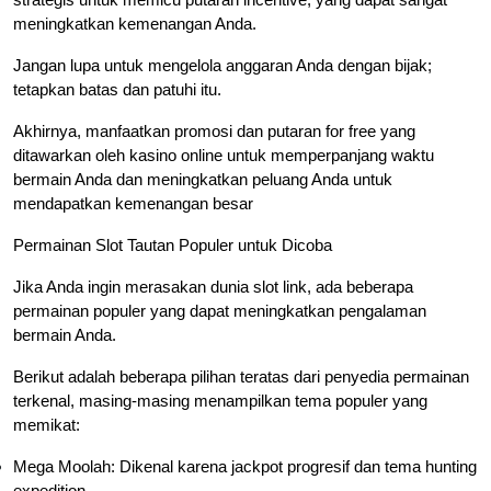
meningkatkan kemenangan Anda.
Jangan lupa untuk mengelola anggaran Anda dengan bijak;
tetapkan batas dan patuhi itu.
Akhirnya, manfaatkan promosi dan putaran for free yang
ditawarkan oleh kasino online untuk memperpanjang waktu
bermain Anda dan meningkatkan peluang Anda untuk
mendapatkan kemenangan besar
Permainan Slot Tautan Populer untuk Dicoba
Jika Anda ingin merasakan dunia slot link, ada beberapa
permainan populer yang dapat meningkatkan pengalaman
bermain Anda.
Berikut adalah beberapa pilihan teratas dari penyedia permainan
terkenal, masing-masing menampilkan tema populer yang
memikat:
Mega Moolah: Dikenal karena jackpot progresif dan tema hunting
expedition.