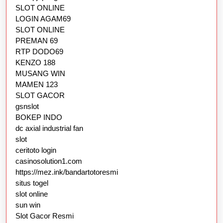
SLOT ONLINE
LOGIN AGAM69
SLOT ONLINE
PREMAN 69
RTP DODO69
KENZO 188
MUSANG WIN
MAMEN 123
SLOT GACOR
gsnslot
BOKEP INDO
dc axial industrial fan
slot
ceritoto login
casinosolution1.com
https://mez.ink/bandartotoresmi
situs togel
slot online
sun win
Slot Gacor Resmi