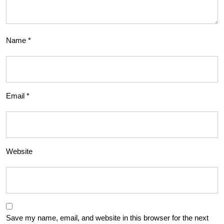
Name
*
Email
*
Website
Save my name, email, and website in this browser for the next