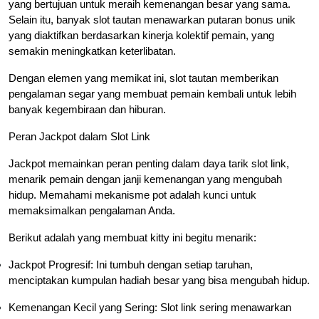
yang bertujuan untuk meraih kemenangan besar yang sama.
Selain itu, banyak slot tautan menawarkan putaran bonus unik
yang diaktifkan berdasarkan kinerja kolektif pemain, yang
semakin meningkatkan keterlibatan.
Dengan elemen yang memikat ini, slot tautan memberikan
pengalaman segar yang membuat pemain kembali untuk lebih
banyak kegembiraan dan hiburan.
Peran Jackpot dalam Slot Link
Jackpot memainkan peran penting dalam daya tarik slot link,
menarik pemain dengan janji kemenangan yang mengubah
hidup. Memahami mekanisme pot adalah kunci untuk
memaksimalkan pengalaman Anda.
Berikut adalah yang membuat kitty ini begitu menarik:
Jackpot Progresif: Ini tumbuh dengan setiap taruhan,
menciptakan kumpulan hadiah besar yang bisa mengubah hidup.
Kemenangan Kecil yang Sering: Slot link sering menawarkan