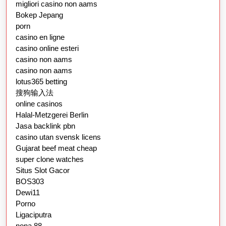
migliori casino non aams
Bokep Jepang
porn
casino en ligne
casino online esteri
casino non aams
casino non aams
lotus365 betting
搜狗输入法
online casinos
Halal-Metzgerei Berlin
Jasa backlink pbn
casino utan svensk licens
Gujarat beef meat cheap
super clone watches
Situs Slot Gacor
BOS303
Dewi11
Porno
Ligaciputra
nona 88