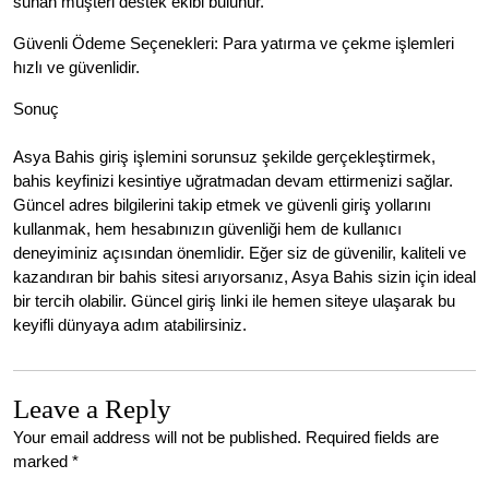
sunan müşteri destek ekibi bulunur.
Güvenli Ödeme Seçenekleri: Para yatırma ve çekme işlemleri
hızlı ve güvenlidir.
Sonuç
Asya Bahis giriş işlemini sorunsuz şekilde gerçekleştirmek,
bahis keyfinizi kesintiye uğratmadan devam ettirmenizi sağlar.
Güncel adres bilgilerini takip etmek ve güvenli giriş yollarını
kullanmak, hem hesabınızın güvenliği hem de kullanıcı
deneyiminiz açısından önemlidir. Eğer siz de güvenilir, kaliteli ve
kazandıran bir bahis sitesi arıyorsanız, Asya Bahis sizin için ideal
bir tercih olabilir. Güncel giriş linki ile hemen siteye ulaşarak bu
keyifli dünyaya adım atabilirsiniz.
Leave a Reply
Your email address will not be published.
Required fields are
marked
*