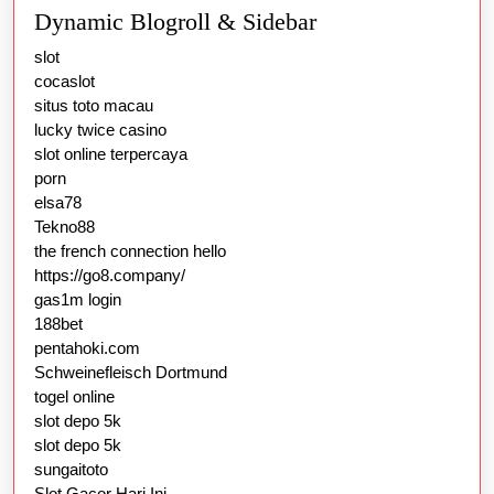
Dynamic Blogroll & Sidebar
slot
cocaslot
situs toto macau
lucky twice casino
slot online terpercaya
porn
elsa78
Tekno88
the french connection hello
https://go8.company/
gas1m login
188bet
pentahoki.com
Schweinefleisch Dortmund
togel online
slot depo 5k
slot depo 5k
sungaitoto
Slot Gacor Hari Ini