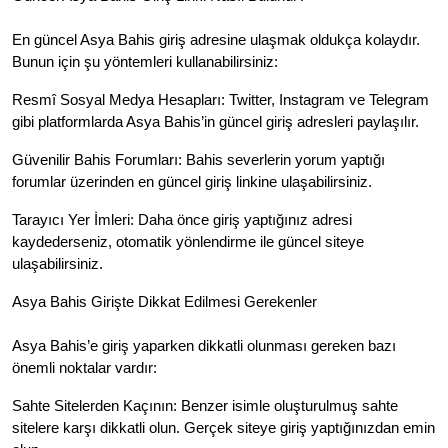
En güncel Asya Bahis giriş adresine ulaşmak oldukça kolaydır.
Bunun için şu yöntemleri kullanabilirsiniz:
Resmî Sosyal Medya Hesapları: Twitter, Instagram ve Telegram
gibi platformlarda Asya Bahis’in güncel giriş adresleri paylaşılır.
Güvenilir Bahis Forumları: Bahis severlerin yorum yaptığı
forumlar üzerinden en güncel giriş linkine ulaşabilirsiniz.
Tarayıcı Yer İmleri: Daha önce giriş yaptığınız adresi
kaydederseniz, otomatik yönlendirme ile güncel siteye
ulaşabilirsiniz.
Asya Bahis Girişte Dikkat Edilmesi Gerekenler
Asya Bahis’e giriş yaparken dikkatli olunması gereken bazı
önemli noktalar vardır:
Sahte Sitelerden Kaçının: Benzer isimle oluşturulmuş sahte
sitelere karşı dikkatli olun. Gerçek siteye giriş yaptığınızdan emin