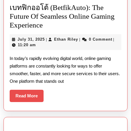
เบทฟิกออโต้ (BetfikAuto): The
Future Of Seamless Online Gaming
เบท
Experience
ฟิก
July
Ethan
July 31, 2025
Ethan Riley
0 Comment
|
|
|
ออ
31,
Riley
11:20 am
โต้
2025
In today’s rapidly evolving digital world, online gaming
(BetfikAuto):
platforms are constantly looking for ways to offer
The
smoother, faster, and more secure services to their users.
Future
One platform that stands out
Of
Seamless
Read
Read More
More
Online
Gaming
Experience