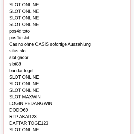
SLOT ONLINE
SLOT ONLINE
SLOT ONLINE
SLOT ONLINE
pos4d toto
pos4d slot
Casino ohne OASIS sofortige Auszahlung
situs slot
slot gacor
slot88
bandar togel
SLOT ONLINE
SLOT ONLINE
SLOT ONLINE
SLOT MAXWIN
LOGIN PEDANGWIN
DODO69
RTP AKAI123
DAFTAR TOGE123
SLOT ONLINE