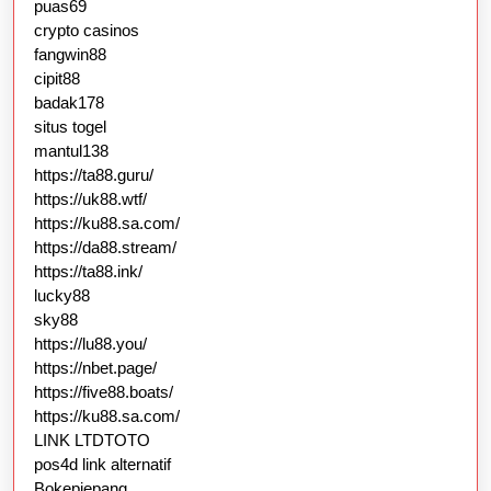
puas69
crypto casinos
fangwin88
cipit88
badak178
situs togel
mantul138
https://ta88.guru/
https://uk88.wtf/
https://ku88.sa.com/
https://da88.stream/
https://ta88.ink/
lucky88
sky88
https://lu88.you/
https://nbet.page/
https://five88.boats/
https://ku88.sa.com/
LINK LTDTOTO
pos4d link alternatif
Bokepjepang