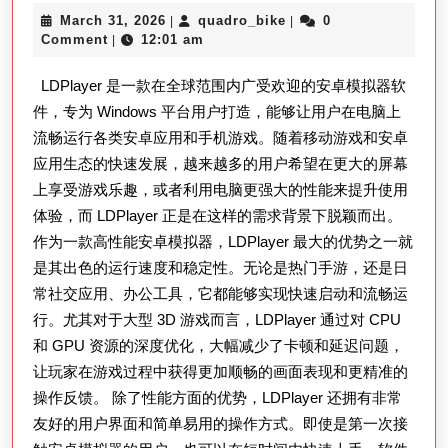
入
March
quadro_bike
March 31, 2026
quadro_bike
0
|
|
解
31,
Comment
12:01 am
|
析
2026
LDPlayer 是一款在全球范围内广受欢迎的安卓模拟器软
LDP
件，专为 Windows 平台用户打造，能够让用户在电脑上
安
流畅运行各类安卓应用和手机游戏。随着移动游戏和安卓
卓
应用生态的快速发展，越来越多的用户希望在更大的屏幕
模
上享受游戏乐趣，或者利用电脑更强大的性能来提升使用
拟
体验，而 LDPlayer 正是在这样的需求背景下脱颖而出。
器
作为一款高性能安卓模拟器，LDPlayer 最大的优势之一就
性
是其出色的运行速度和稳定性。无论是热门手游，还是日
常社交应用、办公工具，它都能够实现快速启动和流畅运
能
行。尤其对于大型 3D 游戏而言，LDPlayer 通过对 CPU
优
和 GPU 资源的深度优化，大幅减少了卡顿和延迟问题，
势
让玩家在游戏过程中获得更加顺畅的画面表现和更精准的
与
操作反馈。 除了性能方面的优势，LDPlayer 还拥有非常
多
友好的用户界面和简单易用的操作方式。即使是第一次接