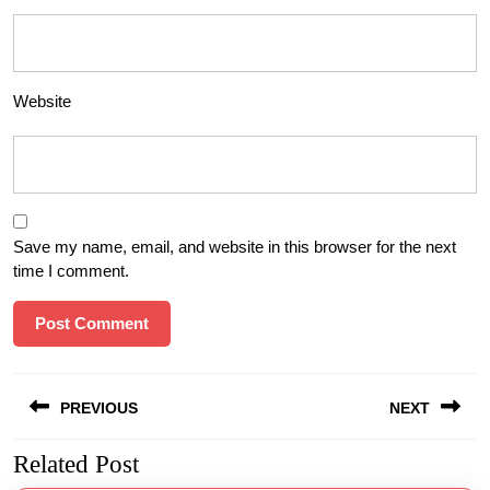
Website
Save my name, email, and website in this browser for the next
time I comment.
Post
PREVIOUS
NEXT
navigation
Related Post
Previous
Next