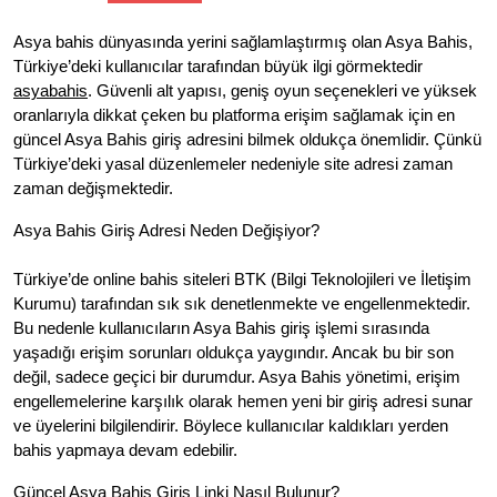
Asya bahis dünyasında yerini sağlamlaştırmış olan Asya Bahis,
Türkiye’deki kullanıcılar tarafından büyük ilgi görmektedir
asyabahis
. Güvenli alt yapısı, geniş oyun seçenekleri ve yüksek
oranlarıyla dikkat çeken bu platforma erişim sağlamak için en
güncel Asya Bahis giriş adresini bilmek oldukça önemlidir. Çünkü
Türkiye’deki yasal düzenlemeler nedeniyle site adresi zaman
zaman değişmektedir.
Asya Bahis Giriş Adresi Neden Değişiyor?
Türkiye’de online bahis siteleri BTK (Bilgi Teknolojileri ve İletişim
Kurumu) tarafından sık sık denetlenmekte ve engellenmektedir.
Bu nedenle kullanıcıların Asya Bahis giriş işlemi sırasında
yaşadığı erişim sorunları oldukça yaygındır. Ancak bu bir son
değil, sadece geçici bir durumdur. Asya Bahis yönetimi, erişim
engellemelerine karşılık olarak hemen yeni bir giriş adresi sunar
ve üyelerini bilgilendirir. Böylece kullanıcılar kaldıkları yerden
bahis yapmaya devam edebilir.
Güncel Asya Bahis Giriş Linki Nasıl Bulunur?