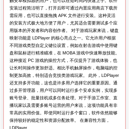
场
触安卓模拟器的用户，也可以在短时间内快速上手。软件
安装过程简洁明了，打开后即可通过内置应用商店下载所
景
需应用，也可以直接拖拽 APK 文件进行安装。这种灵活
应
的安装方式极大地方便了用户，尤其适合需要测试多个应
用
用版本的开发者和内容创作者。 对于游戏玩家来说，键盘
体
映射功能是 LDPlayer 的核心亮点之一。它允许用户根据
验
不同游戏类型自定义键位设置，例如在射击游戏中使用键
的
盘和鼠标进行精准瞄准，在 MOBA 游戏中快速释放技能。
全
这种接近 PC 游戏的操控方式，不仅提升了游戏体验，也
让长时间操作更加舒适。相比手机触屏操作，电脑端的控
面
制更加高效，特别适合竞技类游戏玩家。 此外，LDPlayer
指
还支持多开功能，这也是许多用户选择它的重要原因。通
南
过多开管理器，用户可以同时运行多个安卓实例，实现多
账号登录、批量挂机或多任务处理。对于手游工作室、直
播玩家以及需要多账号运营的用户来说，这项功能具有非
常高的实用价值。即使同时运行多个窗口，软件依然能够
保持较好的稳定性和资源分配效率。 在兼容性方面，
LDPlayer