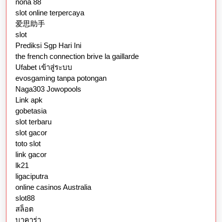
nona 88
slot online terpercaya
爱思助手
slot
Prediksi Sgp Hari Ini
the french connection brive la gaillarde
Ufabet เข้าสู่ระบบ
evosgaming tanpa potongan
Naga303 Jowopools
Link apk
gobetasia
slot terbaru
slot gacor
toto slot
link gacor
lk21
ligaciputra
online casinos Australia
slot88
สล็อต
บาคาร่า