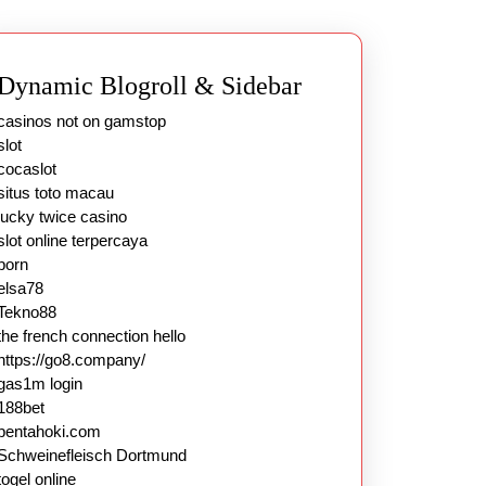
Dynamic Blogroll & Sidebar
casinos not on gamstop
slot
cocaslot
situs toto macau
lucky twice casino
slot online terpercaya
porn
elsa78
Tekno88
the french connection hello
https://go8.company/
gas1m login
188bet
pentahoki.com
Schweinefleisch Dortmund
togel online