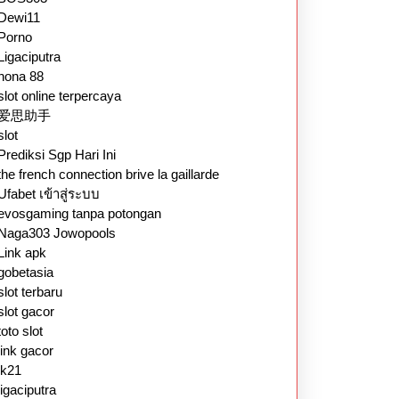
Dewi11
Porno
Ligaciputra
nona 88
slot online terpercaya
爱思助手
slot
Prediksi Sgp Hari Ini
the french connection brive la gaillarde
Ufabet เข้าสู่ระบบ
evosgaming tanpa potongan
Naga303 Jowopools
Link apk
gobetasia
slot terbaru
slot gacor
toto slot
link gacor
lk21
ligaciputra