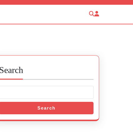
Search
Search