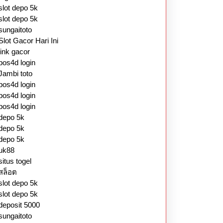
slot depo 5k
slot depo 5k
sungaitoto
Slot Gacor Hari Ini
link gacor
pos4d login
Jambi toto
pos4d login
pos4d login
pos4d login
depo 5k
depo 5k
depo 5k
uk88
situs togel
สล็อต
slot depo 5k
slot depo 5k
deposit 5000
sungaitoto