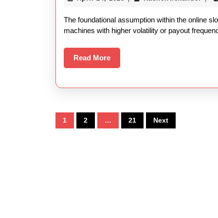
24,
2026
The foundational assumption within the online sl
machines with higher volatility or payout frequenc
Read
Read More
More
Posts
1
2
…
21
Next
pagination