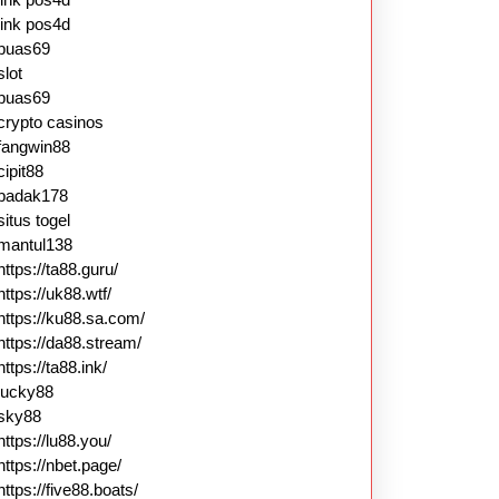
link pos4d
puas69
slot
puas69
crypto casinos
fangwin88
cipit88
badak178
situs togel
mantul138
https://ta88.guru/
https://uk88.wtf/
https://ku88.sa.com/
https://da88.stream/
https://ta88.ink/
lucky88
sky88
https://lu88.you/
https://nbet.page/
https://five88.boats/