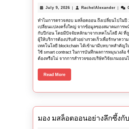
July
Rachel
July 9, 2026
RachelAlexander
|
|
9,
2026
ทำไมการตรวจสอบ มสล็อตออน ถึงเปลี่ยนไปในปี 2
เปลี่ยนแปลงครั้งใหญ่ จากข้อมูลของสมาคมการพนันอ
กับปีก่อน โดยมีปัจจัยหลักมาจากเทคโนโลยี AI ที่
ผู้ให้บริการต้องปรับตัวอย่างรวดเร็วเพื่อรักษาความ
เทคโนโลยี blockchain ได้เข้ามามีบทบาทสำค
ใช้ smart contract ในการบันทึกผลการหมุนวงล้อ ซ
ต้องหรือไม่ จากการสำรวจของบริษัทวิจัยเกมออน
Read
Read More
More
มอง มสล็อตออนอย่างลึกซึ้งกับจ