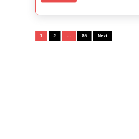
More
Posts
1
2
…
85
Next
pagination