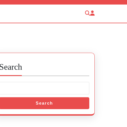
Search
Search