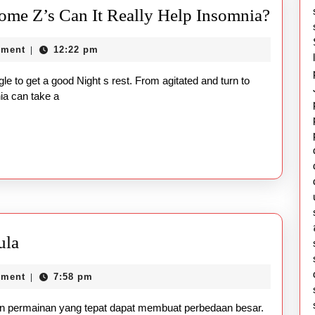
Dispe
ome Z’s Can It Really Help Insomnia?
Ganja
mment
12:22 pm
|
And
Catch
gle to get a good Night s rest. From agitated and turn to
Some
nia can take a
Z’s
Can
It
Reall
Help
Insom
Slot
ula
Online
mment
7:58 pm
|
Terbaik
untuk
an permainan yang tepat dapat membuat perbedaan besar.