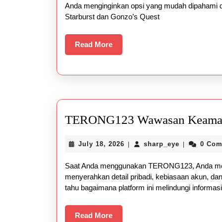
Anda menginginkan opsi yang mudah dipahami 
Starburst dan Gonzo’s Quest
Read
Read More
More
TERONG123 Wawasan Keamana
July
sharp_eye
July 18, 2026
sharp_eye
0 Co
|
|
18,
2026
Saat Anda menggunakan TERONG123, Anda memp
menyerahkan detail pribadi, kebiasaan akun, da
tahu bagaimana platform ini melindungi informasi
Read
Read More