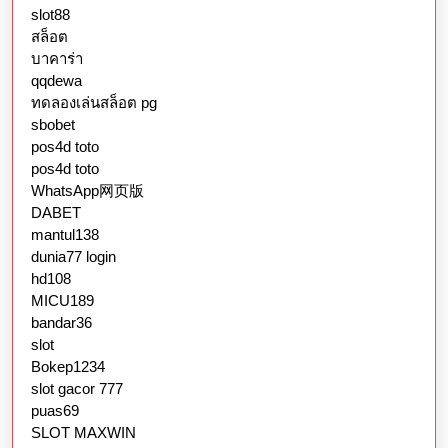
slot88
สล็อต
บาคาร่า
qqdewa
ทดลองเล่นสล็อต pg
sbobet
pos4d toto
pos4d toto
WhatsApp网页版
DABET
mantul138
dunia77 login
hd108
MICU189
bandar36
slot
Bokep1234
slot gacor 777
puas69
SLOT MAXWIN