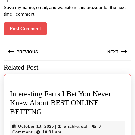
Save my name, email, and website in this browser for the next
time I comment.
Post
PREVIOUS
NEXT
navigation
Related Post
Previous
Next
post:
post:
Interesting Facts I Bet You Never
Knew About BEST ONLINE
Interesting
BETTING
Facts
October
ShahFaisal
October 13, 2025
ShahFaisal
0
|
|
I
13,
Comment
10:31 am
|