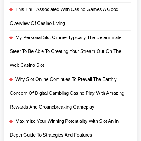
This Thrill Associated With Casino Games A Good
Overview Of Casino Living
My Personal Slot Online- Typically The Determinate
Steer To Be Able To Creating Your Stream Our On The
Web Casino Slot
Why Slot Online Continues To Prevail The Earthly
Concern Of Digital Gambling Casino Play With Amazing
Rewards And Groundbreaking Gameplay
Maximize Your Winning Potentiality With Slot An In
Depth Guide To Strategies And Features