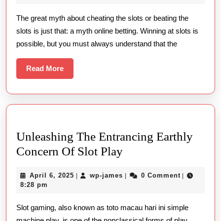
Bet
2025
The great myth about cheating the slots or beating the
You
slots is just that: a myth online betting. Winning at slots is
Never
possible, but you must always understand that the
Knew
About
Read
Read More
BEST
More
ONLINE
BETTING
Unleashing The Entrancing Earthly
Unleashing
Concern Of Slot Play
The
April
wp-
April 6, 2025
wp-james
0 Comment
|
|
|
Entrancing
6,
james
8:28 pm
Earthly
2025
Slot gaming, also known as toto macau hari ini simple
Concern
machine play, is one of the nonclassical forms of play