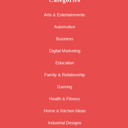
Arts & Entertainments
Automotive
Business
Digital Marketing
Education
Family & Relationship
Gaming
Health & Fitness
Home & Kitchen Ideas
Industrial Designs