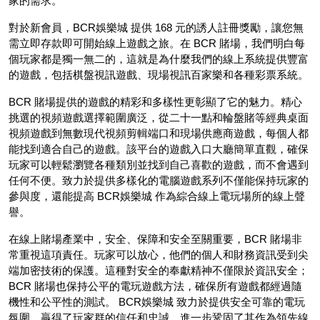
家的需求。
對於新會員，BCR娛樂城 提供 168 元的誘人註冊獎勵，讓您無
需立即存款即可開始線上遊戲之旅。在 BCR 賭場，我們明白每
個玩家都是獨一無二的，這就是為什麼我們的線上系統提供豐富
的遊戲，包括棋盤視訊遊戲、現場視訊百家樂和各種彩票系統。
BCR 賭場提供的遊戲的精彩和多樣性更彰顯了它的魅力。精心
挑選的視頻遊戲選擇範圍廣泛，從二十一點和輪盤賭等經典桌面
視頻遊戲到無數現代視頻剪輯端口和現場供應商遊戲，每個人都
能找到適合自己的遊戲。該平台的遊戲入口大廳簡單直觀，確保
玩家可以輕鬆瀏覽各種類別並找到自己喜歡的遊戲，而不會遇到
任何不便。致力於提供多樣化的電腦遊戲系列不僅能保持玩家的
參與度，還能提高 BCR娛樂城 作為綜合線上電玩場所的線上聲
譽。
在線上賭場產業中，安全、保障和安全至關重要，BCR 賭場非
常重視這項責任。玩家可以放心，他們的個人和財務資訊受到尖
端加密技術的保護。這種對安全的奉獻精神不僅限於資訊安全；
BCR 賭場也保持公平的電玩遊戲方法，確保所有遊戲都經過隨
機性和公平性的測試。 BCR娛樂城 致力於提供安全可靠的電玩
氛圍，贏得了玩家群的信任和忠誠，進一步鞏固了其作為領先線