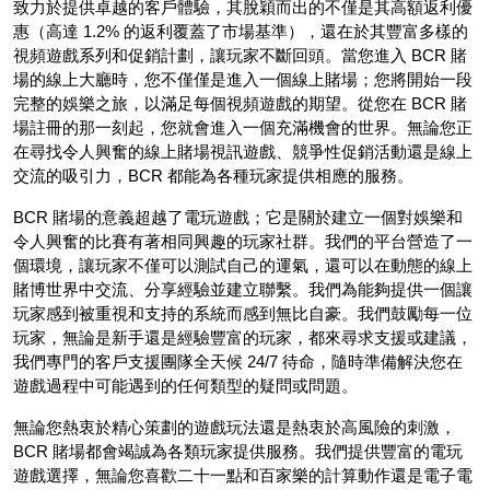
致力於提供卓越的客戶體驗，其脫穎而出的不僅是其高額返利優
惠（高達 1.2% 的返利覆蓋了市場基準），還在於其豐富多樣的
視頻遊戲系列和促銷計劃，讓玩家不斷回頭。當您進入 BCR 賭
場的線上大廳時，您不僅僅是進入一個線上賭場；您將開始一段
完整的娛樂之旅，以滿足每個視頻遊戲的期望。從您在 BCR 賭
場註冊的那一刻起，您就會進入一個充滿機會的世界。無論您正
在尋找令人興奮的線上賭場視訊遊戲、競爭性促銷活動還是線上
交流的吸引力，BCR 都能為各種玩家提供相應的服務。
BCR 賭場的意義超越了電玩遊戲；它是關於建立一個對娛樂和
令人興奮的比賽有著相同興趣的玩家社群。我們的平台營造了一
個環境，讓玩家不僅可以測試自己的運氣，還可以在動態的線上
賭博世界中交流、分享經驗並建立聯繫。我們為能夠提供一個讓
玩家感到被重視和支持的系統而感到無比自豪。我們鼓勵每一位
玩家，無論是新手還是經驗豐富的玩家，都來尋求支援或建議，
我們專門的客戶支援團隊全天候 24/7 待命，隨時準備解決您在
遊戲過程中可能遇到的任何類型的疑問或問題。
無論您熱衷於精心策劃的遊戲玩法還是熱衷於高風險的刺激，
BCR 賭場都會竭誠為各類玩家提供服務。我們提供豐富的電玩
遊戲選擇，無論您喜歡二十一點和百家樂的計算動作還是電子電