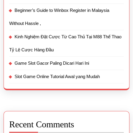
Beginner’s Guide to Winbox Register in Malaysia
Without Hassle ,
Kinh Nghiệm Đặt Cược Từ Cao Thủ Tại M88 Thể Thao
Tỷ Lệ Cược Hàng Đầu
Game Slot Gacor Paling Dicari Hari Ini
Slot Game Online Tutorial Awal yang Mudah
Recent Comments