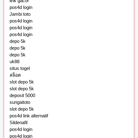
link gacor
pos4d login
Jambi toto
pos4d login
pos4d login
pos4d login
depo 5k
depo 5k
depo 5k
uk88
situs togel
สล็อต
slot depo 5k
slot depo 5k
deposit 5000
sungaitoto
slot depo 5k
pos4d link alternatif
Sildenafil
pos4d login
pos4d login