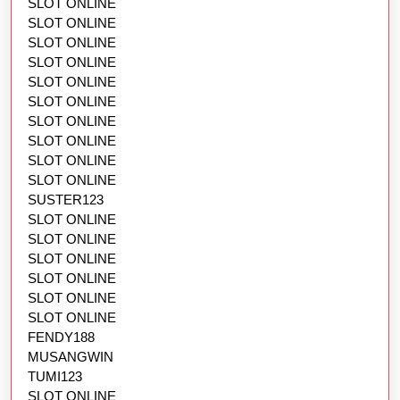
SLOT ONLINE
SLOT ONLINE
SLOT ONLINE
SLOT ONLINE
SLOT ONLINE
SLOT ONLINE
SLOT ONLINE
SLOT ONLINE
SLOT ONLINE
SLOT ONLINE
SUSTER123
SLOT ONLINE
SLOT ONLINE
SLOT ONLINE
SLOT ONLINE
SLOT ONLINE
SLOT ONLINE
FENDY188
MUSANGWIN
TUMI123
SLOT ONLINE