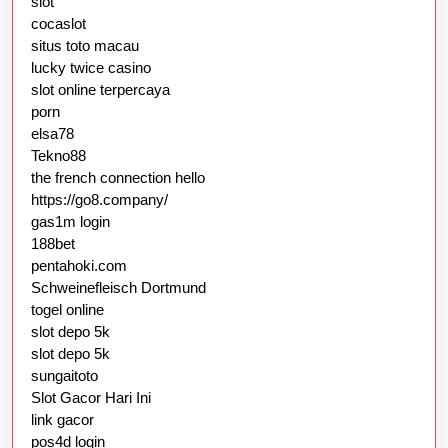
slot
cocaslot
situs toto macau
lucky twice casino
slot online terpercaya
porn
elsa78
Tekno88
the french connection hello
https://go8.company/
gas1m login
188bet
pentahoki.com
Schweinefleisch Dortmund
togel online
slot depo 5k
slot depo 5k
sungaitoto
Slot Gacor Hari Ini
link gacor
pos4d login