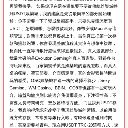
下
再讓我接受。 如果你現在還在猶豫要不要從傳統娛樂城轉
到USDT娛樂城，我的建議是先從最簡單的部分開始理
注
解：你不需要一下子變成幣圈高手，只要先弄懂怎麼買
指
USDT、怎麼轉帳、怎麼收款就好。像幣安或MoonPay這
南
類管道，對新手來說都算容易上手。當你真正把第一次存
款和提款跑通，你會發現整個流程其實沒有想像中複雜，
反而比一直等待銀行處理來得直接很多。 真人遊戲部分，
我最常碰的是Evolution Gaming的真人百家樂。對很多台
灣玩家來說，百家樂幾乎就是娛樂城的靈魂遊戲，而真人
桌的氛圍、荷官節奏、介面穩定度，真的會影響長時間遊
玩的感受。OSC娛樂城在這一塊的選擇不算少，Sexy
Gaming、WM Casino、BBIN、CQ9等也都有一些可玩內
容。輪盤和龍虎則比較適合我偶爾暖身，下注彈性高，不
需要太長時間研究，想放鬆時很方便。 而且說到USDT存
款，我真的得承認它改變了我玩娛樂城的習慣。以前用傳
統方式存款，常常要等銀行入帳，有時候還會碰到時間
差，甚至需要補資料。現在用USDT TRC-20這種方式，速