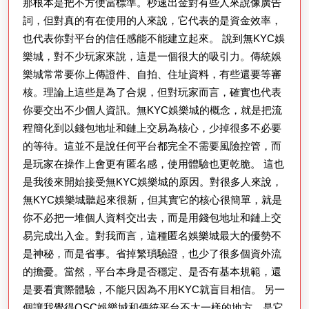
那根本是把不方便當標準。秒速出金對有些人來說像廣告
詞，但對真的有在使用的人來說，它代表的是資金效率，
也代表你對平台的信任感能不能建立起來。 說到無KYC娛
樂城，對不少玩家來說，這是一個很大的吸引力。傳統娛
樂城常常要你上傳證件、自拍、住址資料，有些還要等審
核。理論上這些是為了合規，但對玩家而言，確實也代表
你要交出不少個人資訊。無KYC娛樂城的概念，就是把流
程簡化到以錢包地址和鏈上交易為核心，少掉很多不必要
的等待。這並不是說任何平台都完全不需要風險控管，而
是玩家在操作上會更有匿名感，使用體驗也更乾脆。 這也
是我後來開始接受無KYC娛樂城的原因。對很多人來說，
無KYC娛樂城聽起來很新，但其實它的核心很簡單，就是
你不必把一堆個人資料交出去，而是用錢包地址和鏈上交
易完成出入金。對我而言，這種匿名娛樂城最大的優勢不
是神秘，而是省事。省掉繁瑣驗證，也少了很多個資外流
的擔憂。當然，平台本身是否穩定、是否有基本規範，還
是要看實際體驗，不能只因為不用KYC就盲目相信。 另一
個讓我覺得OSC娛樂城和傳統平台不太一樣的地方，是它