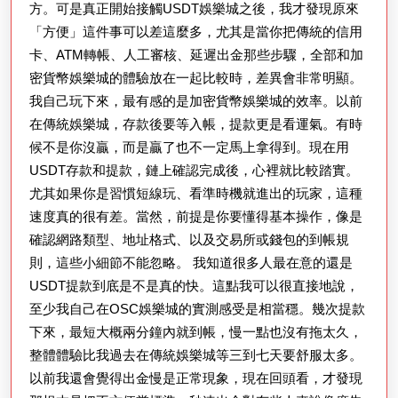
方。可是真正開始接觸USDT娛樂城之後，我才發現原來
「方便」這件事可以差這麼多，尤其是當你把傳統的信用
卡、ATM轉帳、人工審核、延遲出金那些步驟，全部和加
密貨幣娛樂城的體驗放在一起比較時，差異會非常明顯。
我自己玩下來，最有感的是加密貨幣娛樂城的效率。以前
在傳統娛樂城，存款後要等入帳，提款更是看運氣。有時
候不是你沒贏，而是贏了也不一定馬上拿得到。現在用
USDT存款和提款，鏈上確認完成後，心裡就比較踏實。
尤其如果你是習慣短線玩、看準時機就進出的玩家，這種
速度真的很有差。當然，前提是你要懂得基本操作，像是
確認網路類型、地址格式、以及交易所或錢包的到帳規
則，這些小細節不能忽略。 我知道很多人最在意的還是
USDT提款到底是不是真的快。這點我可以很直接地說，
至少我自己在OSC娛樂城的實測感受是相當穩。幾次提款
下來，最短大概兩分鐘內就到帳，慢一點也沒有拖太久，
整體體驗比我過去在傳統娛樂城等三到七天要舒服太多。
以前我還會覺得出金慢是正常現象，現在回頭看，才發現