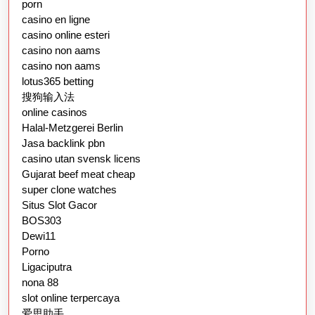
porn
casino en ligne
casino online esteri
casino non aams
casino non aams
lotus365 betting
搜狗输入法
online casinos
Halal-Metzgerei Berlin
Jasa backlink pbn
casino utan svensk licens
Gujarat beef meat cheap
super clone watches
Situs Slot Gacor
BOS303
Dewi11
Porno
Ligaciputra
nona 88
slot online terpercaya
爱思助手