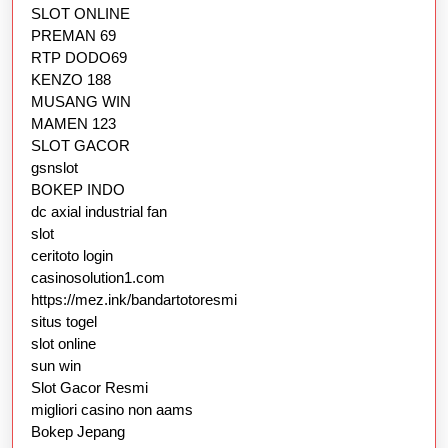
SLOT ONLINE
PREMAN 69
RTP DODO69
KENZO 188
MUSANG WIN
MAMEN 123
SLOT GACOR
gsnslot
BOKEP INDO
dc axial industrial fan
slot
ceritoto login
casinosolution1.com
https://mez.ink/bandartotoresmi
situs togel
slot online
sun win
Slot Gacor Resmi
migliori casino non aams
Bokep Jepang