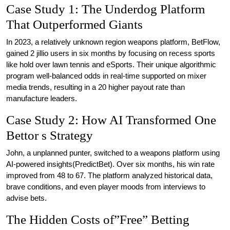
Case Study 1: The Underdog Platform
That Outperformed Giants
In 2023, a relatively unknown region weapons platform, BetFlow,
gained 2 jillio users in six months by focusing on recess sports
like hold over lawn tennis and eSports. Their unique algorithmic
program well-balanced odds in real-time supported on mixer
media trends, resulting in a 20 higher payout rate than
manufacture leaders.
Case Study 2: How AI Transformed One
Bettor s Strategy
John, a unplanned punter, switched to a weapons platform using
AI-powered insights(PredictBet). Over six months, his win rate
improved from 48 to 67. The platform analyzed historical data,
brave conditions, and even player moods from interviews to
advise bets.
The Hidden Costs of”Free” Betting