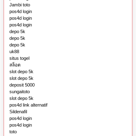
Jambi toto
pos4d login
pos4d login
pos4d login
depo 5k
depo 5k
depo 5k
uk88
situs togel
สล็อต
slot depo 5k
slot depo 5k
deposit 5000
sungaitoto
slot depo 5k
pos4d link alternatif
Sildenafil
pos4d login
pos4d login
toto