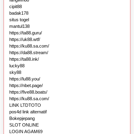
cipit88
badak178
situs togel
mantul138
https://ta88.guru/
https://uk88.wtf/
https://ku88.sa.com/
https://da88.stream/
https://ta88.ink/
lucky88
sky88
https://lu88.you/
https://nbet.page/
https://five88.boats/
https://ku88.sa.com/
LINK LTDTOTO
pos4d link alternatif
Bokepjepang
SLOT ONLINE
LOGIN AGAM69