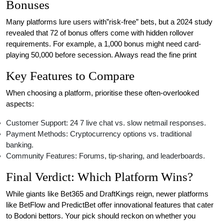
Bonuses
Many platforms lure users with”risk-free” bets, but a 2024 study
revealed that 72 of bonus offers come with hidden rollover
requirements. For example, a 1,000 bonus might need card-
playing 50,000 before secession. Always read the fine print
Key Features to Compare
When choosing a platform, prioritise these often-overlooked
aspects:
Customer Support: 24 7 live chat vs. slow netmail responses.
Payment Methods: Cryptocurrency options vs. traditional
banking.
Community Features: Forums, tip-sharing, and leaderboards.
Final Verdict: Which Platform Wins?
While giants like Bet365 and DraftKings reign, newer platforms
like BetFlow and PredictBet offer innovational features that cater
to Bodoni bettors. Your pick should reckon on whether you