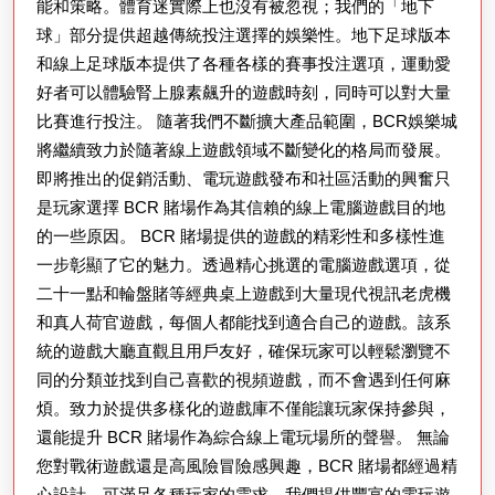
能和策略。體育迷實際上也沒有被忽視；我們的「地下
球」部分提供超越傳統投注選擇的娛樂性。地下足球版本
和線上足球版本提供了各種各樣的賽事投注選項，運動愛
好者可以體驗腎上腺素飆升的遊戲時刻，同時可以對大量
比賽進行投注。 隨著我們不斷擴大產品範圍，BCR娛樂城
將繼續致力於隨著線上遊戲領域不斷變化的格局而發展。
即將推出的促銷活動、電玩遊戲發布和社區活動的興奮只
是玩家選擇 BCR 賭場作為其信賴的線上電腦遊戲目的地
的一些原因。 BCR 賭場提供的遊戲的精彩性和多樣性進
一步彰顯了它的魅力。透過精心挑選的電腦遊戲選項，從
二十一點和輪盤賭等經典桌上遊戲到大量現代視訊老虎機
和真人荷官遊戲，每個人都能找到適合自己的遊戲。該系
統的遊戲大廳直觀且用戶友好，確保玩家可以輕鬆瀏覽不
同的分類並找到自己喜歡的視頻遊戲，而不會遇到任何麻
煩。致力於提供多樣化的遊戲庫不僅能讓玩家保持參與，
還能提升 BCR 賭場作為綜合線上電玩場所的聲譽。 無論
您對戰術遊戲還是高風險冒險感興趣，BCR 賭場都經過精
心設計，可滿足各種玩家的需求。我們提供豐富的電玩遊