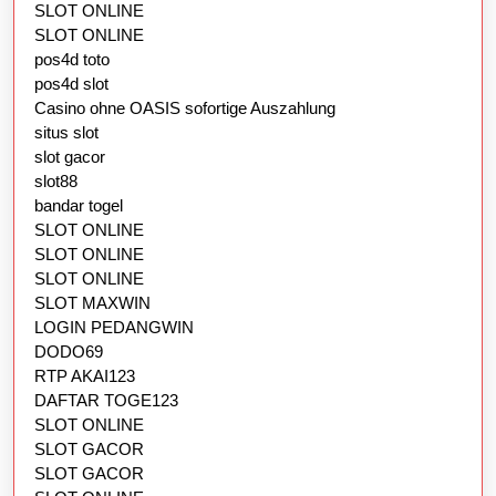
SLOT ONLINE
SLOT ONLINE
pos4d toto
pos4d slot
Casino ohne OASIS sofortige Auszahlung
situs slot
slot gacor
slot88
bandar togel
SLOT ONLINE
SLOT ONLINE
SLOT ONLINE
SLOT MAXWIN
LOGIN PEDANGWIN
DODO69
RTP AKAI123
DAFTAR TOGE123
SLOT ONLINE
SLOT GACOR
SLOT GACOR