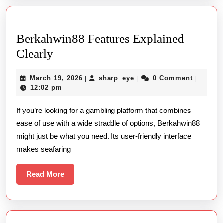
Berkahwin88 Features Explained
Berkahwin88
Clearly
Features
March
sharp_eye
March 19, 2026
sharp_eye
0 Comment
|
|
|
Explained
19,
12:02 pm
Clearly
2026
If you’re looking for a gambling platform that combines
ease of use with a wide straddle of options, Berkahwin88
might just be what you need. Its user-friendly interface
makes seafaring
Read
Read More
More