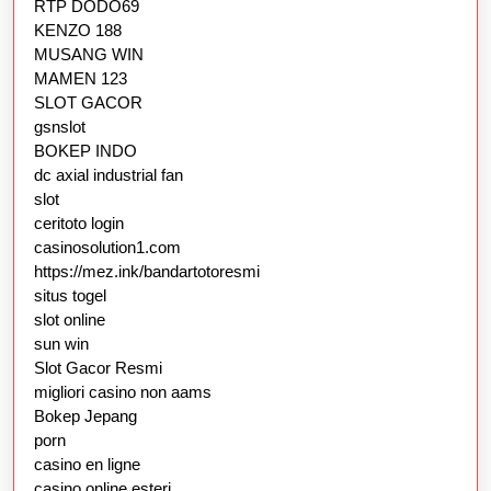
RTP DODO69
KENZO 188
MUSANG WIN
MAMEN 123
SLOT GACOR
gsnslot
BOKEP INDO
dc axial industrial fan
slot
ceritoto login
casinosolution1.com
https://mez.ink/bandartotoresmi
situs togel
slot online
sun win
Slot Gacor Resmi
migliori casino non aams
Bokep Jepang
porn
casino en ligne
casino online esteri