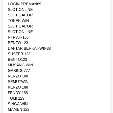
LOGIN PREMAN69
SLOT ONLINE
SLOT GACOR
TOKEK WIN
SLOT GACOR
SLOT ONLINE
RTP AIR168
BENTO 123
DAFTAR BERKAHWIN88
SUSTER 123
BENTO123
MUSANG WIN
GASING 777
KENZO 188
SEMUTWIN
KENZO 188
FENDY 188
TUMI 123
SINGA WIN
MAMEN 123