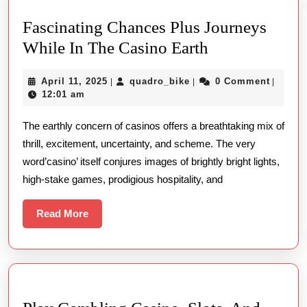
Fascinating Chances Plus Journeys
Fascinating
While In The Casino Earth
Chances
April
quadro_bike
April 11, 2025
quadro_bike
0 Comment
|
|
|
Plus
11,
12:01 am
Journeys
2025
The earthly concern of casinos offers a breathtaking mix of
While
thrill, excitement, uncertainty, and scheme. The very
In
word’casino’ itself conjures images of brightly bright lights,
The
high-stake games, prodigious hospitality, and
Casino
Earth
Read
Read More
More