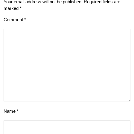
Your email address will not be published.
Required fields are
marked
*
Comment
*
Name
*