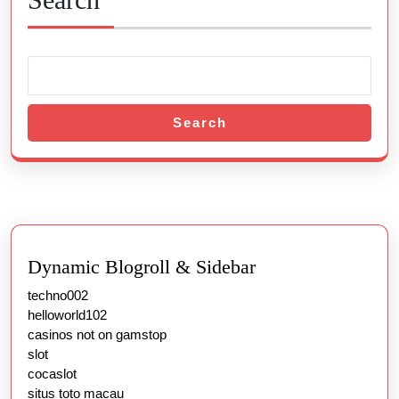
Search
Dynamic Blogroll & Sidebar
techno002
helloworld102
casinos not on gamstop
slot
cocaslot
situs toto macau