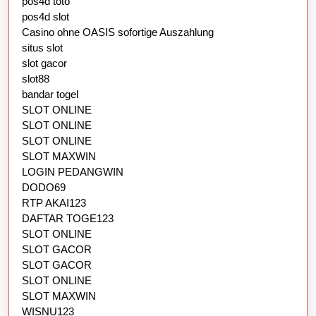
pos4d toto
pos4d slot
Casino ohne OASIS sofortige Auszahlung
situs slot
slot gacor
slot88
bandar togel
SLOT ONLINE
SLOT ONLINE
SLOT ONLINE
SLOT MAXWIN
LOGIN PEDANGWIN
DODO69
RTP AKAI123
DAFTAR TOGE123
SLOT ONLINE
SLOT GACOR
SLOT GACOR
SLOT ONLINE
SLOT MAXWIN
WISNU123