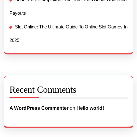
Payouts
Slot Online: The Ultimate Guide To Online Slot Games In
2025
Recent Comments
A WordPress Commenter
on
Hello world!