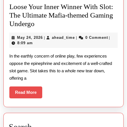
Weapons
Loose Your Inner Winner With Slot:
Platform
The Ultimate Mafia-themed Gaming
Loose
Undergo
Your
May
ahead_time
May 24, 2026
ahead_time
0 Comment
|
|
|
Inner
24,
8:09 am
Winner
2026
In the earthly concern of online play, few experiences
With
oppose the epinephrine and excitement of a well-crafted
Slot:
slot game. Slot takes this to a whole new tear down,
The
offering a
Ultimate
Mafia-
Read
Read More
More
themed
Gaming
Undergo
Search