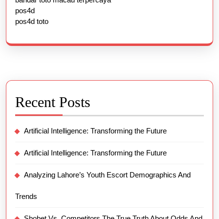
pos4d
pos4d toto
Recent Posts
Artificial Intelligence: Transforming the Future
Artificial Intelligence: Transforming the Future
Analyzing Lahore’s Youth Escort Demographics And
Trends
Sbobet Vs. Competitors The True Truth About Odds And