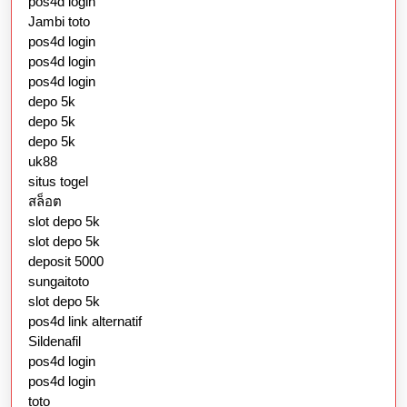
pos4d login
Jambi toto
pos4d login
pos4d login
pos4d login
depo 5k
depo 5k
depo 5k
uk88
situs togel
สล็อต
slot depo 5k
slot depo 5k
deposit 5000
sungaitoto
slot depo 5k
pos4d link alternatif
Sildenafil
pos4d login
pos4d login
toto