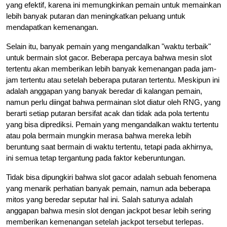
yang efektif, karena ini memungkinkan pemain untuk memainkan
lebih banyak putaran dan meningkatkan peluang untuk
mendapatkan kemenangan.
Selain itu, banyak pemain yang mengandalkan "waktu terbaik"
untuk bermain slot gacor. Beberapa percaya bahwa mesin slot
tertentu akan memberikan lebih banyak kemenangan pada jam-
jam tertentu atau setelah beberapa putaran tertentu. Meskipun ini
adalah anggapan yang banyak beredar di kalangan pemain,
namun perlu diingat bahwa permainan slot diatur oleh RNG, yang
berarti setiap putaran bersifat acak dan tidak ada pola tertentu
yang bisa diprediksi. Pemain yang mengandalkan waktu tertentu
atau pola bermain mungkin merasa bahwa mereka lebih
beruntung saat bermain di waktu tertentu, tetapi pada akhirnya,
ini semua tetap tergantung pada faktor keberuntungan.
Tidak bisa dipungkiri bahwa slot gacor adalah sebuah fenomena
yang menarik perhatian banyak pemain, namun ada beberapa
mitos yang beredar seputar hal ini. Salah satunya adalah
anggapan bahwa mesin slot dengan jackpot besar lebih sering
memberikan kemenangan setelah jackpot tersebut terlepas.