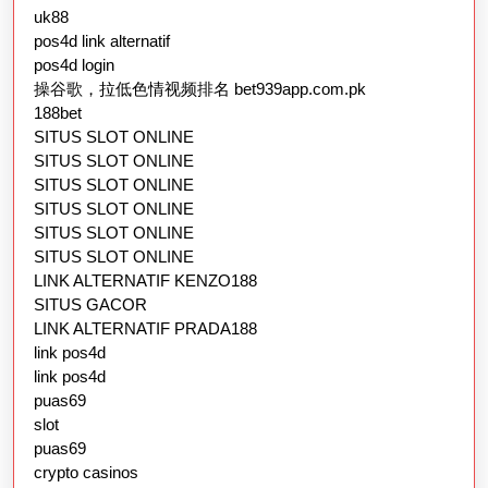
uk88
pos4d link alternatif
pos4d login
操谷歌，拉低色情视频排名 bet939app.com.pk
188bet
SITUS SLOT ONLINE
SITUS SLOT ONLINE
SITUS SLOT ONLINE
SITUS SLOT ONLINE
SITUS SLOT ONLINE
SITUS SLOT ONLINE
LINK ALTERNATIF KENZO188
SITUS GACOR
LINK ALTERNATIF PRADA188
link pos4d
link pos4d
puas69
slot
puas69
crypto casinos