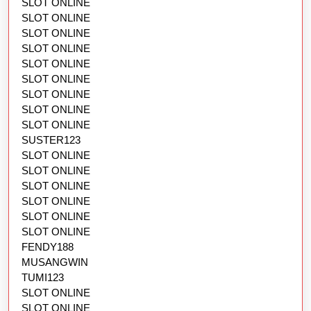
SLOT ONLINE
SLOT ONLINE
SLOT ONLINE
SLOT ONLINE
SLOT ONLINE
SLOT ONLINE
SLOT ONLINE
SLOT ONLINE
SLOT ONLINE
SUSTER123
SLOT ONLINE
SLOT ONLINE
SLOT ONLINE
SLOT ONLINE
SLOT ONLINE
SLOT ONLINE
FENDY188
MUSANGWIN
TUMI123
SLOT ONLINE
SLOT ONLINE