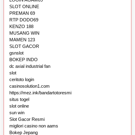
SLOT ONLINE
PREMAN 69
RTP DODO69
KENZO 188
MUSANG WIN
MAMEN 123
SLOT GACOR
gsnslot
BOKEP INDO
dc axial industrial fan
slot
ceritoto login
casinosolution1.com
https://mez.ink/bandartotoresmi
situs togel
slot online
sun win
Slot Gacor Resmi
migliori casino non aams
Bokep Jepang