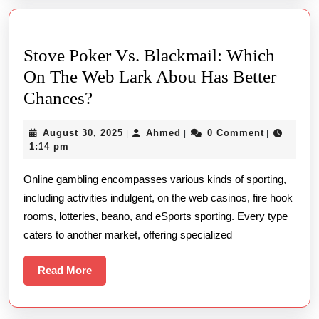
Excitive
Stove Poker Vs. Blackmail: Which
On The Web Lark Abou Has Better
Stove
Chances?
Poker
August
Ahmed
August 30, 2025
Ahmed
0 Comment
|
|
|
Vs.
30,
1:14 pm
Blackmail:
2025
Online gambling encompasses various kinds of sporting,
Which
including activities indulgent, on the web casinos, fire hook
On
rooms, lotteries, beano, and eSports sporting. Every type
The
caters to another market, offering specialized
Web
Lark
Read
Read More
More
Abou
Has