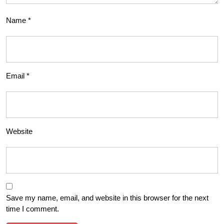
Name
*
Email
*
Website
Save my name, email, and website in this browser for the next
time I comment.