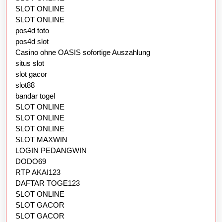
SLOT ONLINE
SLOT ONLINE
pos4d toto
pos4d slot
Casino ohne OASIS sofortige Auszahlung
situs slot
slot gacor
slot88
bandar togel
SLOT ONLINE
SLOT ONLINE
SLOT ONLINE
SLOT MAXWIN
LOGIN PEDANGWIN
DODO69
RTP AKAI123
DAFTAR TOGE123
SLOT ONLINE
SLOT GACOR
SLOT GACOR