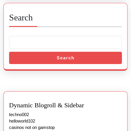
Search
Search
Dynamic Blogroll & Sidebar
techno002
helloworld102
casinos not on gamstop