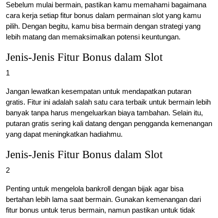
Sebelum mulai bermain, pastikan kamu memahami bagaimana
cara kerja setiap fitur bonus dalam permainan slot yang kamu
pilih. Dengan begitu, kamu bisa bermain dengan strategi yang
lebih matang dan memaksimalkan potensi keuntungan.
Jenis-Jenis Fitur Bonus dalam Slot
1
Jangan lewatkan kesempatan untuk mendapatkan putaran
gratis. Fitur ini adalah salah satu cara terbaik untuk bermain lebih
banyak tanpa harus mengeluarkan biaya tambahan. Selain itu,
putaran gratis sering kali datang dengan pengganda kemenangan
yang dapat meningkatkan hadiahmu.
Jenis-Jenis Fitur Bonus dalam Slot
2
Penting untuk mengelola bankroll dengan bijak agar bisa
bertahan lebih lama saat bermain. Gunakan kemenangan dari
fitur bonus untuk terus bermain, namun pastikan untuk tidak