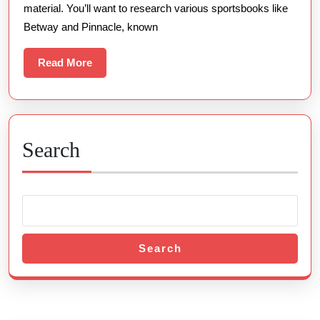
material. You’ll want to research various sportsbooks like
Find
Betway and Pinnacle, known
The
Best
Read
Read More
More
Odds
Search
Search