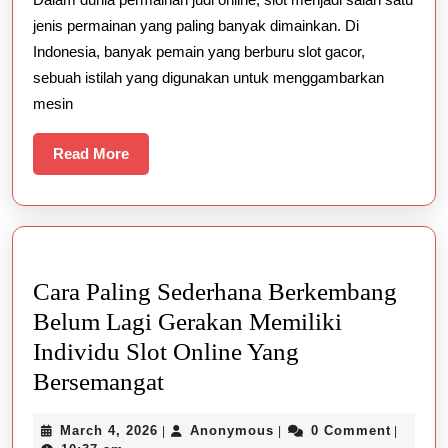
Miste
jenis permainan yang paling banyak dimainkan. Di
di
Indonesia, banyak pemain yang berburu slot gacor,
Balik
sebuah istilah yang digunakan untuk menggambarkan
Kebe
mesin
Read
Read More
More
Cara Paling Sederhana Berkembang
Belum Lagi Gerakan Memiliki
Individu Slot Online Yang
Cara
Bersemangat
Paling
March
Anonymous
March 4, 2026
Anonymous
0 Comment
|
|
|
Sederhana