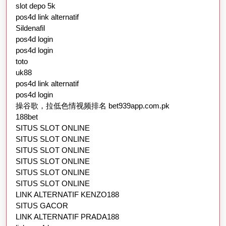
slot depo 5k
pos4d link alternatif
Sildenafil
pos4d login
pos4d login
toto
uk88
pos4d link alternatif
pos4d login
操谷歌，拉低色情视频排名 bet939app.com.pk
188bet
SITUS SLOT ONLINE
SITUS SLOT ONLINE
SITUS SLOT ONLINE
SITUS SLOT ONLINE
SITUS SLOT ONLINE
SITUS SLOT ONLINE
LINK ALTERNATIF KENZO188
SITUS GACOR
LINK ALTERNATIF PRADA188