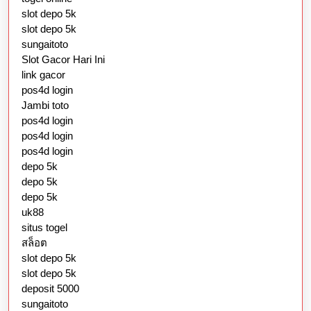
slot depo 5k
slot depo 5k
sungaitoto
Slot Gacor Hari Ini
link gacor
pos4d login
Jambi toto
pos4d login
pos4d login
pos4d login
depo 5k
depo 5k
depo 5k
uk88
situs togel
สล็อต
slot depo 5k
slot depo 5k
deposit 5000
sungaitoto