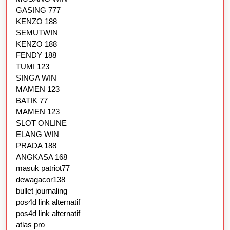
GASING 777
KENZO 188
SEMUTWIN
KENZO 188
FENDY 188
TUMI 123
SINGA WIN
MAMEN 123
BATIK 77
MAMEN 123
SLOT ONLINE
ELANG WIN
PRADA 188
ANGKASA 168
masuk patriot77
dewagacor138
bullet journaling
pos4d link alternatif
pos4d link alternatif
atlas pro