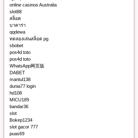
online casinos Australia
slot88
สล็อต
บาคาร่า
qqdewa
ทดลองเล่นสล็อต pg
sbobet
pos4d toto
pos4d toto
WhatsApp网页版
DABET
mantul138
dunia77 login
hd108
MICU189
bandar36
slot
Bokep1234
slot gacor 777
puas69