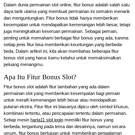
Dalam dunia permainan slot online, fitur bonus adalah salah satu
daya tarik utama yang membuat permainan ini semakin menarik
dan menguntungkan. Fitur bonus tidak hanya memberikan
kesempatan untuk mendapatkan kemenangan lebih besar, tetapi
juga meningkatkan keseruan permainan. Sebagai pemain,
penting untuk memahami berbagai fitur bonus yang ada, karena
setiap jenis fitur bisa memberikan keuntungan yang berbeda-
beda. Dalam artikel ini, kita akan membahas beberapa fitur
bonus slot yang harus kamu ketahui untuk memaksimalkan
peluang menangmu.
Apa Itu Fitur Bonus Slot?
Fitur bonus slot adalah fitur tambahan yang ada dalam
permainan slot yang memberikan kesempatan bagi pemain
untuk meraih kemenangan lebih besar atau mendapatkan
putaran ekstra. Fitur-fitur ini biasanya dipicu oleh simbol khusus,
kombinasi tertentu, atau pencapaian tertentu dalam permainan.
Setiap mesin
harta11 slot login
memiliki fitur bonus yang
berbeda, tergantung pada tema dan desainnya, namun secara
umum, fitur bonus bertujuan untuk memberikan pengalaman