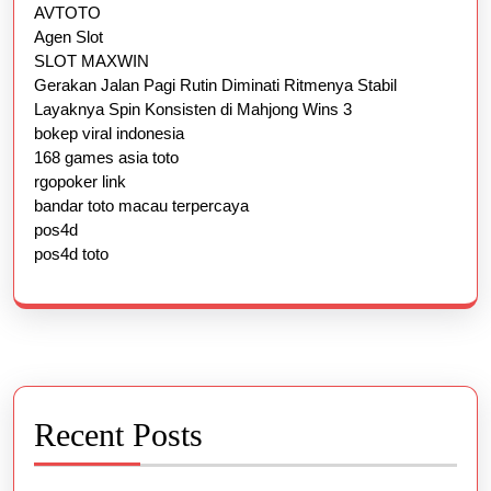
AVTOTO
Agen Slot
SLOT MAXWIN
Gerakan Jalan Pagi Rutin Diminati Ritmenya Stabil
Layaknya Spin Konsisten di Mahjong Wins 3
bokep viral indonesia
168 games asia toto
rgopoker link
bandar toto macau terpercaya
pos4d
pos4d toto
Recent Posts