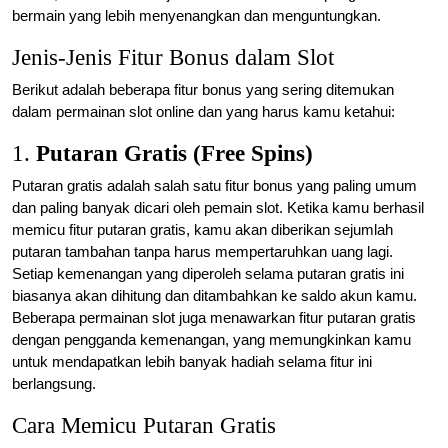
bermain yang lebih menyenangkan dan menguntungkan.
Jenis-Jenis Fitur Bonus dalam Slot
Berikut adalah beberapa fitur bonus yang sering ditemukan
dalam permainan slot online dan yang harus kamu ketahui:
1.
Putaran Gratis (Free Spins)
Putaran gratis adalah salah satu fitur bonus yang paling umum
dan paling banyak dicari oleh pemain slot. Ketika kamu berhasil
memicu fitur putaran gratis, kamu akan diberikan sejumlah
putaran tambahan tanpa harus mempertaruhkan uang lagi.
Setiap kemenangan yang diperoleh selama putaran gratis ini
biasanya akan dihitung dan ditambahkan ke saldo akun kamu.
Beberapa permainan slot juga menawarkan fitur putaran gratis
dengan pengganda kemenangan, yang memungkinkan kamu
untuk mendapatkan lebih banyak hadiah selama fitur ini
berlangsung.
Cara Memicu Putaran Gratis