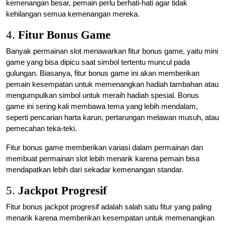
kemenangan besar, pemain perlu berhati-hati agar tidak
kehilangan semua kemenangan mereka.
4.
Fitur Bonus Game
Banyak permainan slot menawarkan fitur bonus game, yaitu mini
game yang bisa dipicu saat simbol tertentu muncul pada
gulungan. Biasanya, fitur bonus game ini akan memberikan
pemain kesempatan untuk memenangkan hadiah tambahan atau
mengumpulkan simbol untuk meraih hadiah spesial. Bonus
game ini sering kali membawa tema yang lebih mendalam,
seperti pencarian harta karun, pertarungan melawan musuh, atau
pemecahan teka-teki.
Fitur bonus game memberikan variasi dalam permainan dan
membuat permainan slot lebih menarik karena pemain bisa
mendapatkan lebih dari sekadar kemenangan standar.
5.
Jackpot Progresif
Fitur bonus jackpot progresif adalah salah satu fitur yang paling
menarik karena memberikan kesempatan untuk memenangkan