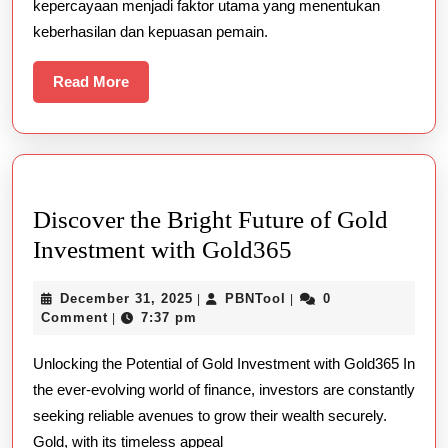
kepercayaan menjadi faktor utama yang menentukan
Situs
keberhasilan dan kepuasan pemain.
Manipulati
Read
Read More
More
Discover the Bright Future of Gold
Discover
Investment with Gold365
the
December
PBNTool
December 31, 2025
PBNTool
0
|
|
Bright
31,
Comment
7:37 pm
|
Future
2025
Unlocking the Potential of Gold Investment with Gold365 In
of
the ever-evolving world of finance, investors are constantly
Gold
seeking reliable avenues to grow their wealth securely.
Investment
Gold, with its timeless appeal