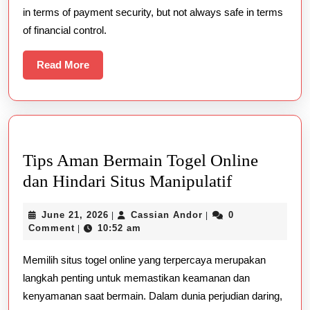
Online
in terms of payment security, but not always safe in terms
Gambling?
of financial control.
Pros,
Cons,
Read
Read More
More
and
Hidden
Fees
Revealed
Tips Aman Bermain Togel Online
Tips
dan Hindari Situs Manipulatif
Aman
June
Cassian
June 21, 2026
Cassian Andor
0
|
|
Bermain
21,
Andor
Comment
10:52 am
|
Togel
2026
Memilih situs togel online yang terpercaya merupakan
Online
langkah penting untuk memastikan keamanan dan
dan
kenyamanan saat bermain. Dalam dunia perjudian daring,
Hindari