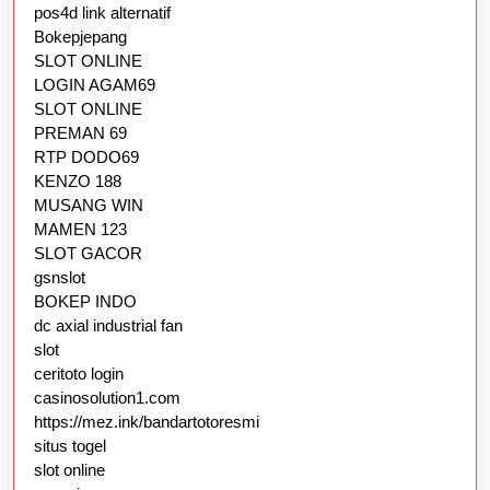
pos4d link alternatif
Bokepjepang
SLOT ONLINE
LOGIN AGAM69
SLOT ONLINE
PREMAN 69
RTP DODO69
KENZO 188
MUSANG WIN
MAMEN 123
SLOT GACOR
gsnslot
BOKEP INDO
dc axial industrial fan
slot
ceritoto login
casinosolution1.com
https://mez.ink/bandartotoresmi
situs togel
slot online