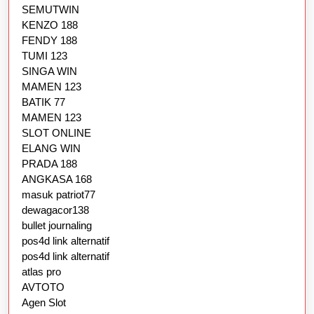
SEMUTWIN
KENZO 188
FENDY 188
TUMI 123
SINGA WIN
MAMEN 123
BATIK 77
MAMEN 123
SLOT ONLINE
ELANG WIN
PRADA 188
ANGKASA 168
masuk patriot77
dewagacor138
bullet journaling
pos4d link alternatif
pos4d link alternatif
atlas pro
AVTOTO
Agen Slot