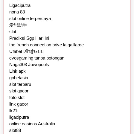
Ligaciputra
nona 88
slot online terpercaya
爱思助手
slot
Prediksi Sgp Hari Ini
the french connection brive la gaillarde
Ufabet เข้าสู่ระบบ
evosgaming tanpa potongan
Naga303 Jowopools
Link apk
gobetasia
slot terbaru
slot gacor
toto slot
link gacor
lk21
ligaciputra
online casinos Australia
slot88