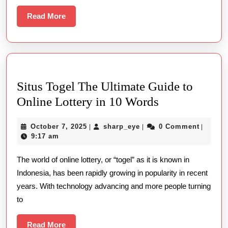
Read
Read More
More
Situs Togel The Ultimate Guide to
Situs
Online Lottery in 10 Words
Togel
October
sharp_eye
October 7, 2025
sharp_eye
0 Comment
|
|
|
The
7,
9:17 am
Ultimate
2025
The world of online lottery, or “togel” as it is known in
Guide
Indonesia, has been rapidly growing in popularity in recent
to
years. With technology advancing and more people turning
Online
to
Lottery
in
Read
Read More