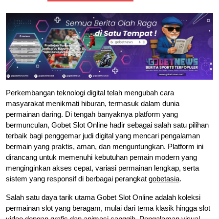
Perkembangan teknologi digital telah mengubah cara
masyarakat menikmati hiburan, termasuk dalam dunia
permainan daring. Di tengah banyaknya platform yang
bermunculan, Gobet Slot Online hadir sebagai salah satu pilihan
terbaik bagi penggemar judi digital yang mencari pengalaman
bermain yang praktis, aman, dan menguntungkan. Platform ini
dirancang untuk memenuhi kebutuhan pemain modern yang
menginginkan akses cepat, variasi permainan lengkap, serta
sistem yang responsif di berbagai perangkat
gobetasia
.
Salah satu daya tarik utama Gobet Slot Online adalah koleksi
permainan slot yang beragam, mulai dari tema klasik hingga slot
video dengan grafis dan animasi canggih. Pengalaman visual