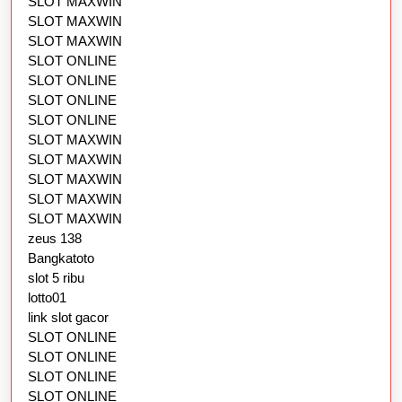
SLOT MAXWIN
SLOT MAXWIN
SLOT MAXWIN
SLOT ONLINE
SLOT ONLINE
SLOT ONLINE
SLOT ONLINE
SLOT MAXWIN
SLOT MAXWIN
SLOT MAXWIN
SLOT MAXWIN
SLOT MAXWIN
zeus 138
Bangkatoto
slot 5 ribu
lotto01
link slot gacor
SLOT ONLINE
SLOT ONLINE
SLOT ONLINE
SLOT ONLINE