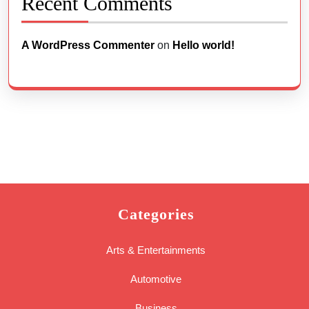
Recent Comments
A WordPress Commenter
on
Hello world!
Categories
Arts & Entertainments
Automotive
Business