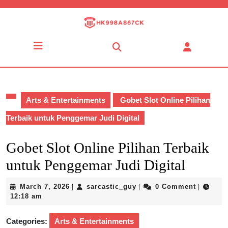
Skip
to
content
Skip
Open
to
Button
content
Arts & Entertainments
Gobet Slot Online Pilihan
Terbaik untuk Penggemar Judi Digital
Gobet Slot Online Pilihan Terbaik
untuk Penggemar Judi Digital
March
sarcastic_guy
March 7, 2026
sarcastic_guy
0 Comment
|
|
|
7,
12:18 am
2026
Categories:
Arts & Entertainments