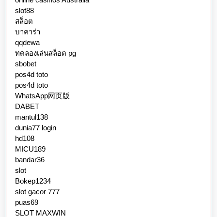
slot88
สล็อต
บาคาร่า
qqdewa
ทดลองเล่นสล็อต pg
sbobet
pos4d toto
pos4d toto
WhatsApp网页版
DABET
mantul138
dunia77 login
hd108
MICU189
bandar36
slot
Bokep1234
slot gacor 777
puas69
SLOT MAXWIN