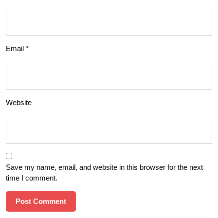
Email
*
Website
Save my name, email, and website in this browser for the next
time I comment.