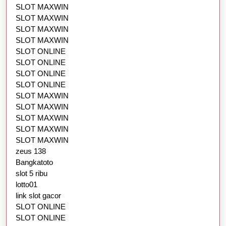
SLOT MAXWIN
SLOT MAXWIN
SLOT MAXWIN
SLOT MAXWIN
SLOT ONLINE
SLOT ONLINE
SLOT ONLINE
SLOT ONLINE
SLOT MAXWIN
SLOT MAXWIN
SLOT MAXWIN
SLOT MAXWIN
SLOT MAXWIN
zeus 138
Bangkatoto
slot 5 ribu
lotto01
link slot gacor
SLOT ONLINE
SLOT ONLINE