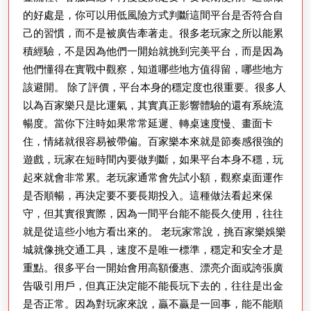
的好處是，你可以用低風險方式判斷這間平台是否符合自
己的習慣，而不是被廣告牽著走。很多老玩家之所以能累
積經驗，不是因為他們一開始就挑到完美平台，而是因為
他們懂得在實戰中觀察，知道哪些地方值得留，哪些地方
該避開。 除了評價，平台本身的穩定度也很重要。很多人
以為百家樂只是比運氣，其實真正影響體驗的還有系統流
暢度。當你下注時如果常常延遲、轉桌速度慢、畫面卡
住，情緒就很容易被帶偏。百家樂本來就是節奏感很強的
遊戲，玩家在短時間內要做判斷，如果平台本身不穩，玩
起來就會非常累。老玩家通常會先試小額，觀察桌面運作
是否順暢，再決定要不要長期投入。這種做法看起來保
守，但其實很實際，因為一間平台能不能長久使用，往往
就是從這些小地方看出來的。 老玩家常說，挑百家樂娛樂
城就像挑交通工具，速度不是唯一標準，穩定和安全才是
重點。很多平台一開始會用高額優惠、漂亮介面或誇張廣
告吸引用戶，但真正決定能不能長玩下去的，往往是出金
是否正常。因為對玩家來說，贏不贏是一回事，能不能順