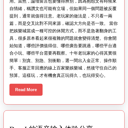
用。當然，論壇留言也要懂得辨別，因為抱怨文有時候來
自情緒，稱讚文也可能有立場，但如果同一個問題被反覆
提到，通常就值得注意。老玩家的做法是，不只看一兩
篇，而是交叉比對不同來源，確認大方向是否一致。 當你
把娛樂城當成一種可控的休閒方式，而不是急著翻身的工
具，很多原本看起來很複雜的問題就會變得清楚。你會開
始知道，哪些評價值得信、哪些廣告要跳過，哪些平台適
合小玩、哪些平台需要再觀察。十年老玩家的心得其實很
簡單：別貪、別急、別衝動，選一間出入金正常、操作順
手、客服正常回應的線上百家樂娛樂城，然後守住自己的
預算。這樣玩，才有機會真正玩得久，也玩得安心。
Read
Read More
More