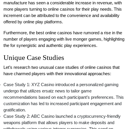
manufacture has seen a considerable increase in revenue, with
more players turning to online casinos for their play needs. This
increment can be attributed to the convenience and availability
offered by online play platforms.
Furthermore, the best online casinos have rumored a rise in the
number of players engaging with live monger games, highlighting
the for synergistic and authentic play experiences.
Unique Case Studies
Let’s research two unusual case studies of online casinos that
have charmed players with their innovational approaches:
Case Study 1: XYZ Casino introduced a personalized gaming
undergo that utilizes ersatz news to tailor game
recommendations based on each participant’s preferences. This
customization has led to increased participant engagement and
gratification.
Case Study 2: ABC Casino launched a cryptocurrency-friendly
weapons platform that allows players to make deposits and
withdrawals using various integer currencies. This send on-