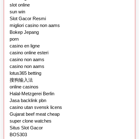
slot online
sun win
Slot Gacor Resmi
migliori casino non aams
Bokep Jepang
porn
casino en ligne
casino online esteri
casino non aams
casino non aams
lotus365 betting
搜狗输入法
online casinos
Halal-Metzgerei Berlin
Jasa backlink pbn
casino utan svensk licens
Gujarat beef meat cheap
super clone watches
Situs Slot Gacor
BOS303