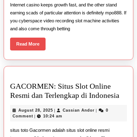
Internet casino keeps growth fast, and the other stand
Mpo
earning scads of particular attention is definitely mpo888. If
Is
you cyberspace video recording slot machine activities
Actu
and also come through betting
A
Caus
Read
Read More
More
Stan
To
Get
Net
GACORMEN: Situs Slot Online
Vide
GAC
Resmi dan Terlengkap di Indonesia
Reco
Situs
Slot
August
Cassian
August 28, 2025
Cassian Andor
0
|
|
Slot
Simp
28,
Andor
Comment
10:24 am
|
Onlin
2025
Mac
situs toto Gacormen adalah situs slot online resmi
Resm
Plus