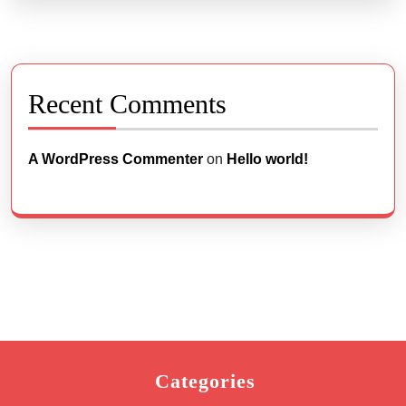
Recent Comments
A WordPress Commenter
on
Hello world!
Categories