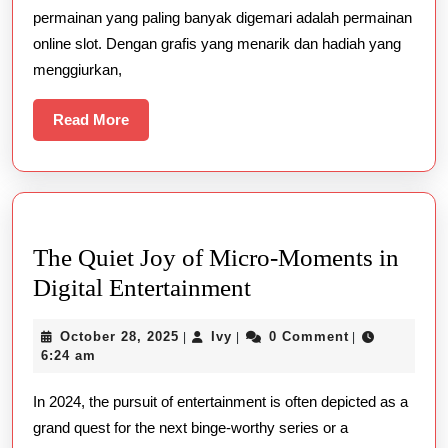
dengan
permainan yang paling banyak digemari adalah permainan
Permainan
online slot. Dengan grafis yang menarik dan hadiah yang
Slot
menggiurkan,
Online
Read
Read More
More
The Quiet Joy of Micro-Moments in
The
Digital Entertainment
Quiet
October
Ivy
October 28, 2025
Ivy
0 Comment
|
|
|
Joy
28,
6:24 am
of
2025
In 2024, the pursuit of entertainment is often depicted as a
Micro-
grand quest for the next binge-worthy series or a
Moments