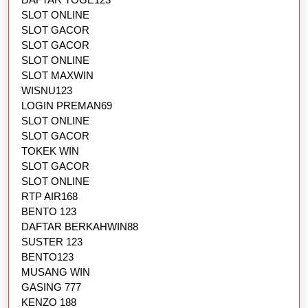
SLOT ONLINE
SLOT GACOR
SLOT GACOR
SLOT ONLINE
SLOT MAXWIN
WISNU123
LOGIN PREMAN69
SLOT ONLINE
SLOT GACOR
TOKEK WIN
SLOT GACOR
SLOT ONLINE
RTP AIR168
BENTO 123
DAFTAR BERKAHWIN88
SUSTER 123
BENTO123
MUSANG WIN
GASING 777
KENZO 188