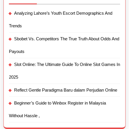
Analyzing Lahore’s Youth Escort Demographics And
Trends
Sbobet Vs. Competitors The True Truth About Odds And
Payouts
Slot Online: The Ultimate Guide To Online Slot Games In
2025
Reflect Gentle Paradigma Baru dalam Perjudian Online
Beginner’s Guide to Winbox Register in Malaysia
Without Hassle ,