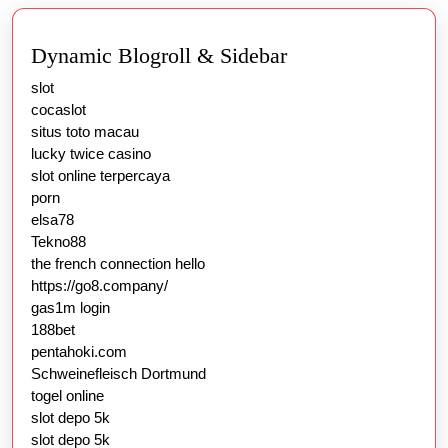
Dynamic Blogroll & Sidebar
slot
cocaslot
situs toto macau
lucky twice casino
slot online terpercaya
porn
elsa78
Tekno88
the french connection hello
https://go8.company/
gas1m login
188bet
pentahoki.com
Schweinefleisch Dortmund
togel online
slot depo 5k
slot depo 5k