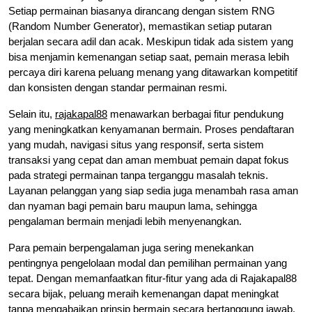
Setiap permainan biasanya dirancang dengan sistem RNG
(Random Number Generator), memastikan setiap putaran
berjalan secara adil dan acak. Meskipun tidak ada sistem yang
bisa menjamin kemenangan setiap saat, pemain merasa lebih
percaya diri karena peluang menang yang ditawarkan kompetitif
dan konsisten dengan standar permainan resmi.
Selain itu,
rajakapal88
menawarkan berbagai fitur pendukung
yang meningkatkan kenyamanan bermain. Proses pendaftaran
yang mudah, navigasi situs yang responsif, serta sistem
transaksi yang cepat dan aman membuat pemain dapat fokus
pada strategi permainan tanpa terganggu masalah teknis.
Layanan pelanggan yang siap sedia juga menambah rasa aman
dan nyaman bagi pemain baru maupun lama, sehingga
pengalaman bermain menjadi lebih menyenangkan.
Para pemain berpengalaman juga sering menekankan
pentingnya pengelolaan modal dan pemilihan permainan yang
tepat. Dengan memanfaatkan fitur-fitur yang ada di Rajakapal88
secara bijak, peluang meraih kemenangan dapat meningkat
tanpa mengabaikan prinsip bermain secara bertanggung jawab.