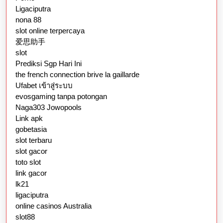
Ligaciputra
nona 88
slot online terpercaya
爱思助手
slot
Prediksi Sgp Hari Ini
the french connection brive la gaillarde
Ufabet เข้าสู่ระบบ
evosgaming tanpa potongan
Naga303 Jowopools
Link apk
gobetasia
slot terbaru
slot gacor
toto slot
link gacor
lk21
ligaciputra
online casinos Australia
slot88