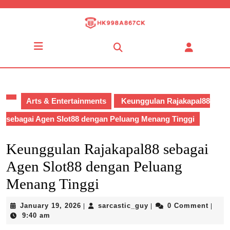
Skip
to
content
Skip
Open
to
Button
content
Arts & Entertainments
Keunggulan Rajakapal88
sebagai Agen Slot88 dengan Peluang Menang Tinggi
Keunggulan Rajakapal88 sebagai
Agen Slot88 dengan Peluang
Menang Tinggi
January
sarcastic_guy
January 19, 2026
sarcastic_guy
0 Comment
|
|
|
19,
9:40 am
2026