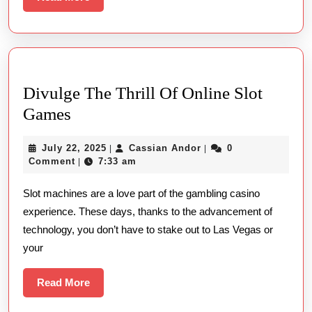
More
Divulge The Thrill Of Online Slot
Divulge
Games
The
July
Cassian
July 22, 2025
Cassian Andor
0
|
|
Thrill
22,
Andor
Comment
7:33 am
|
Of
2025
Slot machines are a love part of the gambling casino
Online
experience. These days, thanks to the advancement of
Slot
technology, you don’t have to stake out to Las Vegas or
Games
your
Read
Read More
More