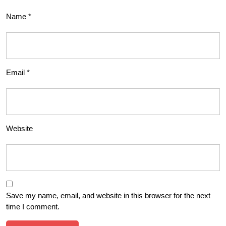
Name
*
Email
*
Website
Save my name, email, and website in this browser for the next
time I comment.