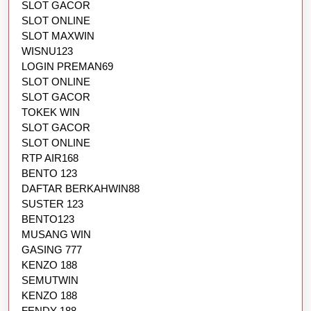
SLOT GACOR
SLOT ONLINE
SLOT MAXWIN
WISNU123
LOGIN PREMAN69
SLOT ONLINE
SLOT GACOR
TOKEK WIN
SLOT GACOR
SLOT ONLINE
RTP AIR168
BENTO 123
DAFTAR BERKAHWIN88
SUSTER 123
BENTO123
MUSANG WIN
GASING 777
KENZO 188
SEMUTWIN
KENZO 188
FENDY 188