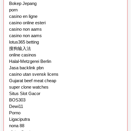
Bokep Jepang
porn
casino en ligne
casino online esteri
casino non aams
casino non aams
lotus365 betting
搜狗输入法
online casinos
Halal-Metzgerei Berlin
Jasa backlink pbn
casino utan svensk licens
Gujarat beef meat cheap
super clone watches
Situs Slot Gacor
BOS303
Dewi11
Porno
Ligaciputra
nona 88