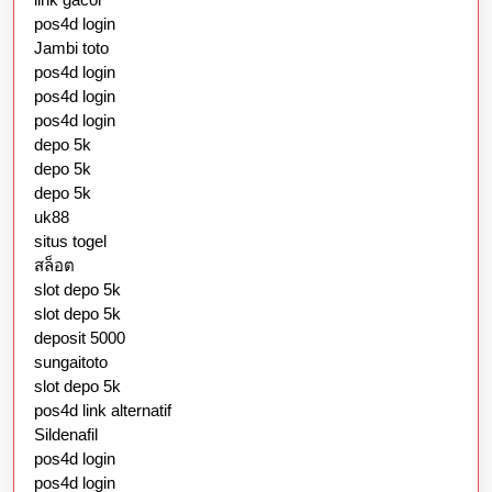
pos4d login
Jambi toto
pos4d login
pos4d login
pos4d login
depo 5k
depo 5k
depo 5k
uk88
situs togel
สล็อต
slot depo 5k
slot depo 5k
deposit 5000
sungaitoto
slot depo 5k
pos4d link alternatif
Sildenafil
pos4d login
pos4d login