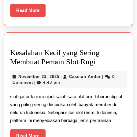
Pros,
Cons,
Read
Read More
More
and
Hidden
Fees
Revealed
Kesalahan Kecil yang Sering
Kesalahan
Membuat Pemain Slot Rugi
Kecil
November
Cassian
November 23, 2025
Cassian Andor
0
|
|
yang
23,
Andor
Comment
4:43 pm
|
Sering
2025
slot gacor kini menjadi salah satu platform hiburan digital
Membuat
yang paling sering dimainkan oleh banyak member di
Pemain
seluruh Indonesia. Sebagai situs slot resmi Indonesia,
Slot
platform ini menyediakan berbagai jenis permainan
Rugi
Read
Read More