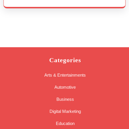
Categories
Arts & Entertainments
Automotive
Business
Digital Marketing
Education