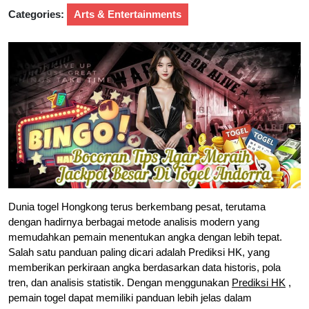
Categories:
Arts & Entertainments
Dunia togel Hongkong terus berkembang pesat, terutama
dengan hadirnya berbagai metode analisis modern yang
memudahkan pemain menentukan angka dengan lebih tepat.
Salah satu panduan paling dicari adalah Prediksi HK, yang
memberikan perkiraan angka berdasarkan data historis, pola
tren, dan analisis statistik. Dengan menggunakan
Prediksi HK
,
pemain togel dapat memiliki panduan lebih jelas dalam