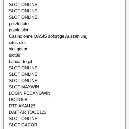
SLOT ONLINE
SLOT ONLINE
SLOT ONLINE
pos4d toto
pos4d slot
Casino ohne OASIS sofortige Auszahlung
situs slot
slot gacor
slot88
bandar togel
SLOT ONLINE
SLOT ONLINE
SLOT ONLINE
SLOT MAXWIN
LOGIN PEDANGWIN
DODO69
RTP AKAI123
DAFTAR TOGE123
SLOT ONLINE
SLOT GACOR