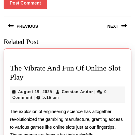
Post
PREVIOUS
NEXT
navigation
Related Post
Previous
Next
post:
post:
The Vibrate And Fun Of Online Slot
The
Play
Vibrate
August
Cassian
August 19, 2025
Cassian Andor
0
|
|
And
19,
Andor
Comment
5:16 am
|
Fun
2025
The explosion of engineering science has altogether
Of
revolutionized the gambling manufacture, granting access
Online
to various games like online slots just at our fingertips.
Slot
These games are known for their colorfully