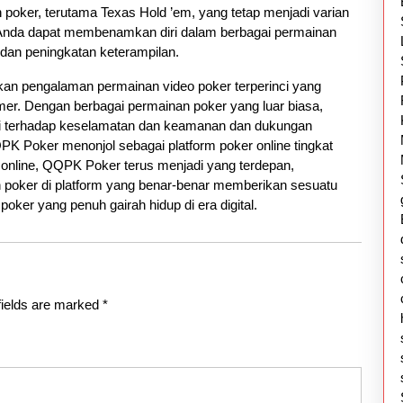
 poker, terutama Texas Hold ’em, yang tetap menjadi varian
, Anda dapat membenamkan diri dalam berbagai permainan
an peningkatan keterampilan.
an pengalaman permainan video poker terperinci yang
er. Dengan berbagai permainan poker yang luar biasa,
si terhadap keselamatan dan keamanan dan dukungan
PK Poker menonjol sebagai platform poker online tingkat
online, QQPK Poker terus menjadi yang terdepan,
oker di platform yang benar-benar memberikan sesuatu
er yang penuh gairah hidup di era digital.
fields are marked
*