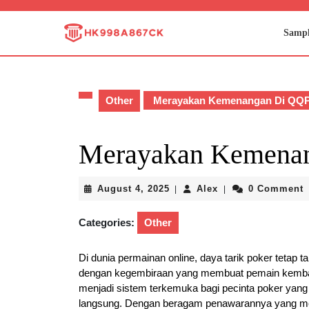
Skip
to
Sampl
content
Skip
to
content
Other
Merayakan Kemenangan Di QQP
Merayakan Kemena
August
Alex
August 4, 2025
Alex
0 Comment
|
|
4,
2025
Categories:
Other
Di dunia permainan online, daya tarik poker tetap 
dengan kegembiraan yang membuat pemain kembal
menjadi sistem terkemuka bagi pecinta poker ya
langsung. Dengan beragam penawarannya yang men