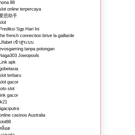
nona 88
slot online terpercaya
爱思助手
slot
Prediksi Sgp Hari Ini
the french connection brive la gaillarde
Ufabet เข้าสู่ระบบ
evosgaming tanpa potongan
Naga303 Jowopools
Link apk
gobetasia
slot terbaru
slot gacor
toto slot
link gacor
lk21
ligaciputra
online casinos Australia
slot88
สล็อต
บาคาร่า