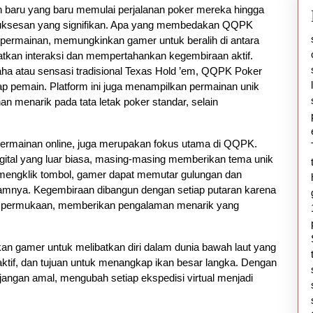
 baru yang baru memulai perjalanan poker mereka hingga
esuksesan yang signifikan. Apa yang membedakan QQPK
 permainan, memungkinkan gamer untuk beralih di antara
tkan interaksi dan mempertahankan kegembiraan aktif.
a atau sensasi tradisional Texas Hold ’em, QQPK Poker
p pemain. Platform ini juga menampilkan permainan unik
an menarik pada tata letak poker standar, selain
m permainan online, juga merupakan fokus utama di QQPK.
digital yang luar biasa, masing-masing memberikan tema unik
engklik tombol, gamer dapat memutar gulungan dan
amnya. Kegembiraan dibangun dengan setiap putaran karena
rea permukaan, memberikan pengalaman menarik yang
n gamer untuk melibatkan diri dalam dunia bawah laut yang
ktif, dan tujuan untuk menangkap ikan besar langka. Dengan
angan amal, mengubah setiap ekspedisi virtual menjadi