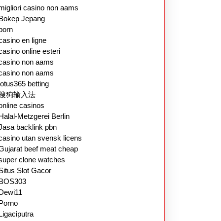
migliori casino non aams
Bokep Jepang
porn
casino en ligne
casino online esteri
casino non aams
casino non aams
lotus365 betting
搜狗输入法
online casinos
Halal-Metzgerei Berlin
Jasa backlink pbn
casino utan svensk licens
Gujarat beef meat cheap
super clone watches
Situs Slot Gacor
BOS303
Dewi11
Porno
Ligaciputra