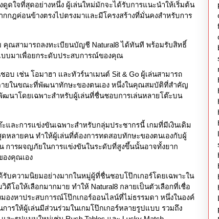
งดูดใจที่สุดอย่างหนึ่ง ผู้เล่นใหม่มักจะได้รับการแนะนำให้เริ่มต้น
องจากกฎค่อนข้างตรงไปตรงมาและมีโครงสร้างที่มั่นคงสำหรับการ
ง่าย คุณสามารถลงทะเบียนบัญชี Natural8 ได้ทันที พร้อมรับสิทธิ์
อกแบบมาเพื่อยกระดับประสบการณ์ของคุณ
่นชอบ เช่น โอมาฮา และทัวร์นาเมนต์ Sit & Go ผู้เล่นสามารถ
่ายดายในขณะที่พัฒนาทักษะของตนเอง หนึ่งในคุณสมบัติที่สำคัญ
รพัฒนาโดยเฉพาะสำหรับผู้เล่นที่ชื่นชอบการเล่นหลายโต๊ะบน
 มีโต๊ะและการแข่งขันเฉพาะสำหรับกลุ่มประชากรนี้ เกมที่มีเงินเดิม
ดีที่สุดหลายคน ทำให้ผู้เล่นที่ต้องการทดสอบทักษะของตนเองกับผู้
้น การผจญภัยในการแข่งขันในระดับที่สูงขึ้นนั้นอาจทั้งยาก
ของคุณเอง
ด้รับความนิยมอย่างมากในหมู่ผู้ที่ชื่นชอบโป๊กเกอร์โดยเฉพาะใน
วิดีโอให้เลือกมากมาย ทำให้ Natural8 กลายเป็นตัวเลือกที่เชื่อ
่กำลังมองหาประสบการณ์โป๊กเกอร์ออนไลน์ที่ไม่ธรรมดา หนึ่งในองค์
การให้ผู้เล่นมีส่วนร่วมในเกมโป๊กเกอร์หลายรูปแบบ รวมถึง
 และรูปแบบใหม่เช่น Rush Tables และ Lucky Match