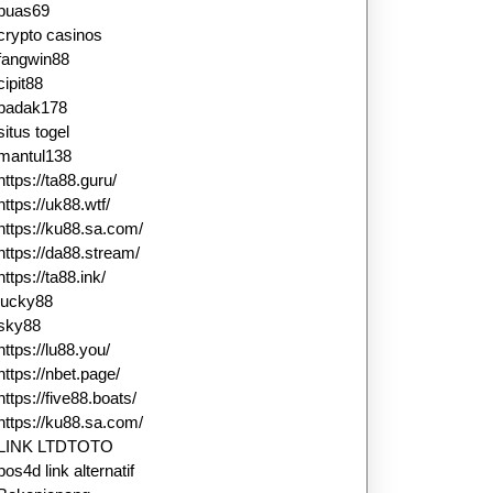
puas69
crypto casinos
fangwin88
cipit88
badak178
situs togel
mantul138
https://ta88.guru/
https://uk88.wtf/
https://ku88.sa.com/
https://da88.stream/
https://ta88.ink/
lucky88
sky88
https://lu88.you/
https://nbet.page/
https://five88.boats/
https://ku88.sa.com/
LINK LTDTOTO
pos4d link alternatif