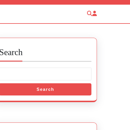
Search
Search