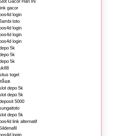
Slot Gacor Hari Ini
link gacor
pos4d login
Jambi toto
pos4d login
pos4d login
pos4d login
depo 5k
depo 5k
depo 5k
uk88
situs togel
สล็อต
slot depo 5k
slot depo 5k
deposit 5000
sungaitoto
slot depo 5k
pos4d link alternatif
Sildenafil
pos4d login