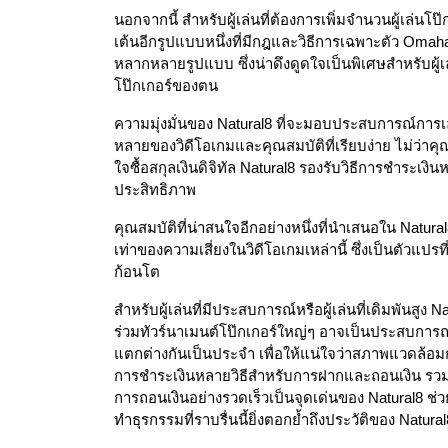
นอกจากนี้ สำหรับผู้เล่นที่ต้องการเพิ่มจำนวนผู้เล่นโ
เต้นอีกรูปแบบหนึ่งที่มีกฎและวิธีการเฉพาะตัว Omaha
หลากหลายรูปแบบ ซึ่งน่าดึงดูดใจเป็นพิเศษสำหรับผู้
โป๊กเกอร์ของตน
ความมุ่งมั่นของ Natural8 ที่จะมอบประสบการณ์การเล่
หลายของวิดีโอเกมและคุณสมบัติที่เรียบง่าย ไม่ว่
ใจซื้อสกุลเงินดิจิทัล Natural8 รองรับวิธีการชำระเ
ประสิทธิภาพ
คุณสมบัติที่น่าสนใจอีกอย่างหนึ่งที่นำเสนอใน Natur
เท่าของความเสี่ยงในวิดีโอเกมเหล่านี้ ซึ่งเป็นตัวแปร
ก้อนโต
สำหรับผู้เล่นที่มีประสบการณ์หรือผู้เล่นที่เดิมพันสู
ร่วมทัวร์นาเมนต์โป๊กเกอร์ใหญ่ๆ อาจเป็นประสบการณ์ที
แตกต่างกันเป็นประจำ เพื่อให้แน่ใจว่าสภาพแวดล้อม
การชำระเงินหลายวิธีสำหรับการฝากและถอนเงิน รวมถึ
การถอนเงินอย่างรวดเร็วเป็นจุดเด่นของ Natural8 ช่วย
ทำธุรกรรมที่ราบรื่นนี้ยิ่งตอกย้ำถึงประวัติของ Natu