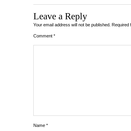
Leave a Reply
Your email address will not be published.
Required 
Comment
*
Name
*