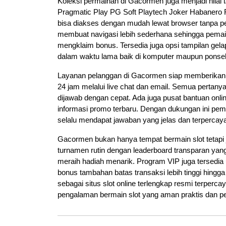
Koleksi permainan di Gacormen juga menjadi nilai 
Pragmatic Play PG Soft Playtech Joker Habanero
bisa diakses dengan mudah lewat browser tanpa p
membuat navigasi lebih sederhana sehingga pemai
mengklaim bonus. Tersedia juga opsi tampilan ge
dalam waktu lama baik di komputer maupun ponsel
Layanan pelanggan di Gacormen siap memberikan ba
24 jam melalui live chat dan email. Semua pertan
dijawab dengan cepat. Ada juga pusat bantuan onlin
informasi promo terbaru. Dengan dukungan ini pe
selalu mendapat jawaban yang jelas dan terpercay
Gacormen bukan hanya tempat bermain slot tetapi 
turnamen rutin dengan leaderboard transparan ya
meraih hadiah menarik. Program VIP juga tersedia
bonus tambahan batas transaksi lebih tinggi hing
sebagai situs slot online terlengkap resmi terperc
pengalaman bermain slot yang aman praktis dan 