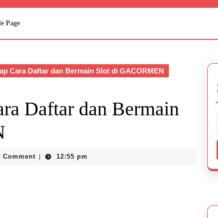
e Page
p Cara Daftar dan Bermain Slot di GACORMEN
ra Daftar dan Bermain
N
n
0 Comment
12:55 pm
|