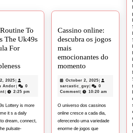
Next
post:
Routine To
Cassino online:
s The Uk49s
descubra os jogos
la For
mais
emocionantes do
From
Cassino
bleness
momento
Routine
online:
May
October
2, 2025
October 2, 2025
|
|
To
descubra
2,
Cassian
sarcastic_guy
2,
n Andor
0
sarcastic_guy
0
|
|
Riches
os
2025
Andor
2025
nt
2:25 pm
Comment
10:20 am
|
|
The
jogos
s Lottery is more
O universo dos cassinos
Uk49s
mais
me it s a daily
online cresce a cada dia,
Formula
emocionantes
n to dream, connect,
oferecendo uma variedade
For
do
he pulsate-
enorme de jogos que