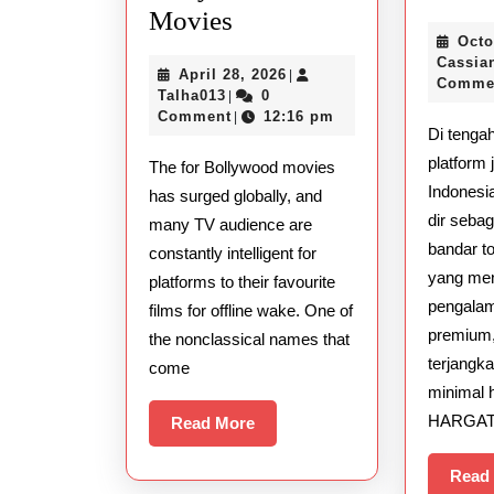
Is
Movies
Octo
Bolly4u
Cassia
April
April 28, 2026
|
Safe?
Comme
Talha013
28,
Talha013
0
|
A
2026
Comment
12:16 pm
|
Di tenga
Complete
platform j
The for Bollywood movies
Guide
Indones
has surged globally, and
To
dir sebag
many TV audience are
Downloading
bandar t
constantly intelligent for
yang me
Bollywood
platforms to their favourite
pengalam
films for offline wake. One of
Movies
premium
the nonclassical names that
terjangk
come
minimal 
HARGA
Read
Read More
More
Read