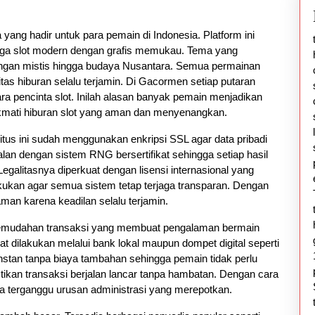
 yang hadir untuk para pemain di Indonesia. Platform ini
ngga slot modern dengan grafis memukau. Tema yang
langan mistis hingga budaya Nusantara. Semua permainan
tas hiburan selalu terjamin. Di Gacormen setiap putaran
ra pencinta slot. Inilah alasan banyak pemain menjadikan
ikmati hiburan slot yang aman dan menyenangkan.
tus ini sudah menggunakan enkripsi SSL agar data pribadi
alan dengan sistem RNG bersertifikat sehingga setiap hasil
egalitasnya diperkuat dengan lisensi internasional yang
lakukan agar semua sistem tetap terjaga transparan. Dengan
man karena keadilan selalu terjamin.
emudahan transaksi yang membuat pengalaman bermain
t dilakukan melalui bank lokal maupun dompet digital seperti
stan tanpa biaya tambahan sehingga pemain tidak perlu
ikan transaksi berjalan lancar tanpa hambatan. Dengan cara
pa terganggu urusan administrasi yang merepotkan.