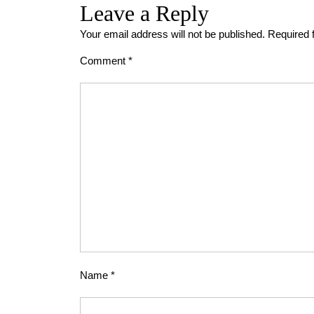
Leave a Reply
Your email address will not be published.
Required 
Comment
*
Name
*