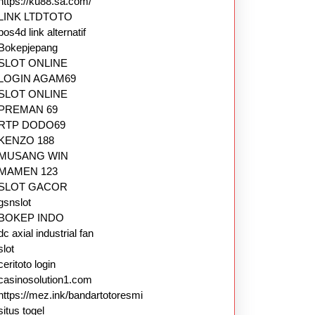
https://ku88.sa.com/
LINK LTDTOTO
pos4d link alternatif
Bokepjepang
SLOT ONLINE
LOGIN AGAM69
SLOT ONLINE
PREMAN 69
RTP DODO69
KENZO 188
MUSANG WIN
MAMEN 123
SLOT GACOR
gsnslot
BOKEP INDO
dc axial industrial fan
slot
ceritoto login
casinosolution1.com
https://mez.ink/bandartotoresmi
situs togel