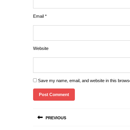
Email
*
Website
Save my name, email, and website in this browse
Post
PREVIOUS
navigation