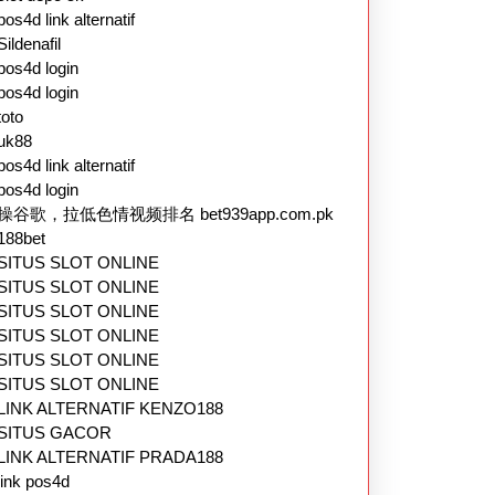
pos4d link alternatif
Sildenafil
pos4d login
pos4d login
toto
uk88
pos4d link alternatif
pos4d login
操谷歌，拉低色情视频排名 bet939app.com.pk
188bet
SITUS SLOT ONLINE
SITUS SLOT ONLINE
SITUS SLOT ONLINE
SITUS SLOT ONLINE
SITUS SLOT ONLINE
SITUS SLOT ONLINE
LINK ALTERNATIF KENZO188
SITUS GACOR
LINK ALTERNATIF PRADA188
link pos4d