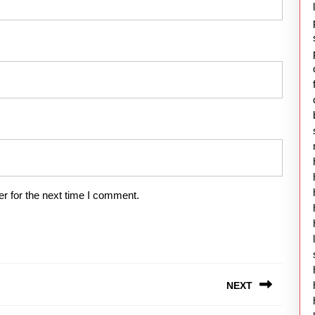
r for the next time I comment.
NEXT