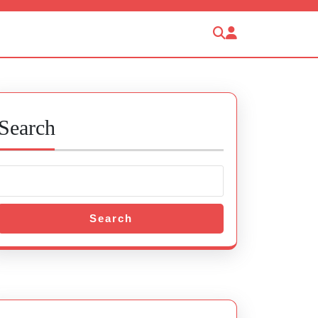
Search
Search