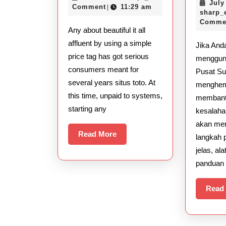
July
Online
Memon
2025
Comment
11:29 am
|
sharp_
Drawing
Comme
Any about beautiful it all
Pools
affluent by using a simple
Jika And
price tag has got serious
menggun
consumers meant for
Pusat S
several years situs toto. At
menghem
this time, unpaid to systems,
membant
starting any
kesalah
akan me
Read
Read More
langkah 
More
jelas, ala
panduan p
Read