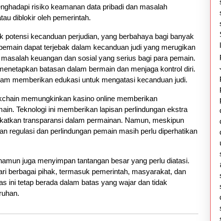
ghadapi risiko keamanan data pribadi dan masalah
atau diblokir oleh pemerintah.
uk potensi kecanduan perjudian, yang berbahaya bagi banyak
pemain dapat terjebak dalam kecanduan judi yang merugikan
asalah keuangan dan sosial yang serius bagi para pemain.
menetapkan batasan dalam bermain dan menjaga kontrol diri.
alam memberikan edukasi untuk mengatasi kecanduan judi.
ockchain memungkinkan kasino online memberikan
in. Teknologi ini memberikan lapisan perlindungan ekstra
gkatkan transparansi dalam permainan. Namun, meskipun
an regulasi dan perlindungan pemain masih perlu diperhatikan
, namun juga menyimpan tantangan besar yang perlu diatasi.
ari berbagai pihak, termasuk pemerintah, masyarakat, dan
as ini tetap berada dalam batas yang wajar dan tidak
ruhan.