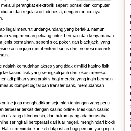
 melalui perangkat elektronik seperti ponsel dan komputer.
iburan dan regulasi di Indonesia, dengan munculnya
n.
gap ilegal menurut undang-undang yang berlaku, namun
emain yang mencari peluang untuk bermain dari kenyamanan
enis permainan, seperti slot, poker, dan blackjack, yang
asino online juga memberikan bonus dan promosi menarik
main.
 adalah kemudahan akses yang tidak dimiliki kasino fisik.
 ke kasino fisik yang seringkali jauh dari lokasi mereka.
menjadi pilihan yang praktis bagi mereka yang ingin bermain
masuk dompet digital dan transfer bank, memudahkan
nline juga menghadirkan sejumlah tantangan yang perlu
n terbesar terkait dengan kasino online. Meskipun kasino
ih dilarang di Indonesia, dan hukum yang ada berusaha
line seringkali beroperasi dari luar negeri, menghindari blokir
 Hal ini menimbulkan ketidakpastian bagi pemain yang ingin