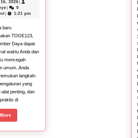
July
 16, 2026
|
Daya
sharp_eye
16,
eye
0
|
TOGE123
2026
nt
1:21 pm
|
untuk
a baru
Anggota
akan TOGE123,
Baru
umber Daya dapat
at waktu Anda dan
u mencegah
an umum. Anda
nemukan langkah-
pengaturan yang
t-alat penting, dan
raktis di
Read
 More
More