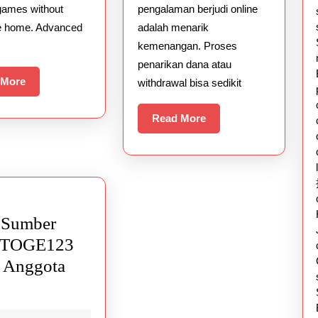
 games without
pengalaman berjudi online
e home. Advanced
adalah menarik
,
kemenangan. Proses
penarikan dana atau
Read
 More
withdrawal bisa sedikit
More
Read
Read More
More
 Sumber
 TOGE123
 Anggota
usat
Sumber