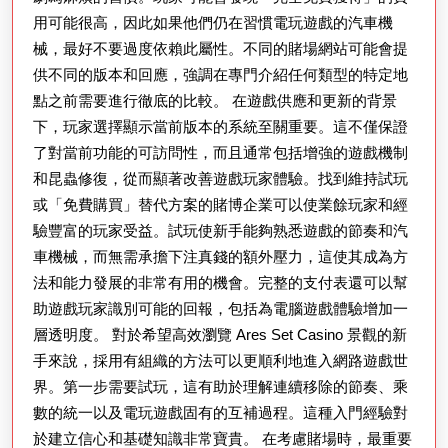
用可能很高，因此如果他們仍在習慣電玩遊戲的汽車機
械，最好不要過度依賴此屬性。不同的賭場網站可能會提
供不同的版本和回應，強調在專門介紹任何類型的特定地
點之前需要進行徹底的比較。 在遊戲供應和更新的背景
下，玩家選擇顯示當前版本的系統至關重要。這不僅保證
了對當前功能的可訪問性，而且通常包括增強的遊戲機制
和昆蟲修復，從而顯著改善遊戲玩家體驗。找到維持試玩
或「免費購買」替代方案的賭博企業可以使業餘玩家和經
驗豐富的玩家受益。試玩使新手能夠熟悉遊戲的節奏和汽
車機械，而無需承擔下注真錢的額外壓力，這使其成為方
法和能力發展的非常有用的機會。完整的支付表還可以幫
助遊戲玩家識別可能的回報，包括為電腦遊戲體驗增加一
層透明度。 對於希望高效瀏覽 Ares Set Casino 景觀的新
手來說，採用有組織的方法可以更順利地進入網路遊戲世
界。第一步需要試玩，這有助於理解連續移除的節奏、乘
數的統一以及電玩遊戲固有的互補過程。這種入門經驗對
於建立信心和基礎知識非常寶貴。 在考慮賭場時，最重要