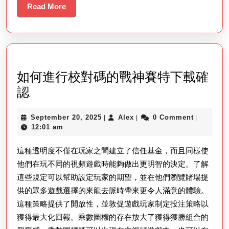
For
Read
Read More
More
Your
Home
如何進行校對碼的戰神賽特下載確
如
認
何
September
Alex
September 20, 2025
Alex
0 Comment
|
|
|
進
20,
12:01 am
行
2025
這種透明度不僅在玩家之間建立了信任基金，而且同樣使
校
他們在玩不同的視頻遊戲時能夠做出更明智的決定。了解
對
這些規定可以幫助設定玩家的期望，並在他們瀏覽賭場提
碼
供的眾多遊戲選擇的來龍去脈時帶來更令人滿意的體驗。
的
這種策略提供了開放性，並敦促遊戲玩家制定投注策略以
戰
獲得最大化回報。乘數圖標的存在放大了獲得獲勝組合的