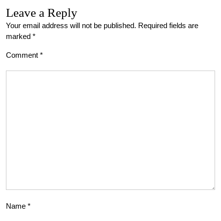
Leave a Reply
Your email address will not be published.
Required fields are
marked
*
Comment
*
Name
*