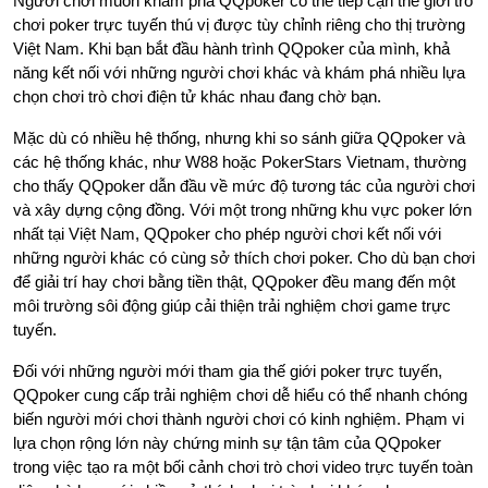
Người chơi muốn khám phá QQpoker có thể tiếp cận thế giới trò
chơi poker trực tuyến thú vị được tùy chỉnh riêng cho thị trường
Việt Nam. Khi bạn bắt đầu hành trình QQpoker của mình, khả
năng kết nối với những người chơi khác và khám phá nhiều lựa
chọn chơi trò chơi điện tử khác nhau đang chờ bạn.
Mặc dù có nhiều hệ thống, nhưng khi so sánh giữa QQpoker và
các hệ thống khác, như W88 hoặc PokerStars Vietnam, thường
cho thấy QQpoker dẫn đầu về mức độ tương tác của người chơi
và xây dựng cộng đồng. Với một trong những khu vực poker lớn
nhất tại Việt Nam, QQpoker cho phép người chơi kết nối với
những người khác có cùng sở thích chơi poker. Cho dù bạn chơi
để giải trí hay chơi bằng tiền thật, QQpoker đều mang đến một
môi trường sôi động giúp cải thiện trải nghiệm chơi game trực
tuyến.
Đối với những người mới tham gia thế giới poker trực tuyến,
QQpoker cung cấp trải nghiệm chơi dễ hiểu có thể nhanh chóng
biến người mới chơi thành người chơi có kinh nghiệm. Phạm vi
lựa chọn rộng lớn này chứng minh sự tận tâm của QQpoker
trong việc tạo ra một bối cảnh chơi trò chơi video trực tuyến toàn