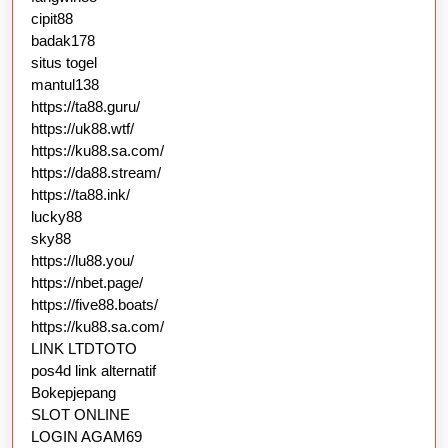
cipit88
badak178
situs togel
mantul138
https://ta88.guru/
https://uk88.wtf/
https://ku88.sa.com/
https://da88.stream/
https://ta88.ink/
lucky88
sky88
https://lu88.you/
https://nbet.page/
https://five88.boats/
https://ku88.sa.com/
LINK LTDTOTO
pos4d link alternatif
Bokepjepang
SLOT ONLINE
LOGIN AGAM69