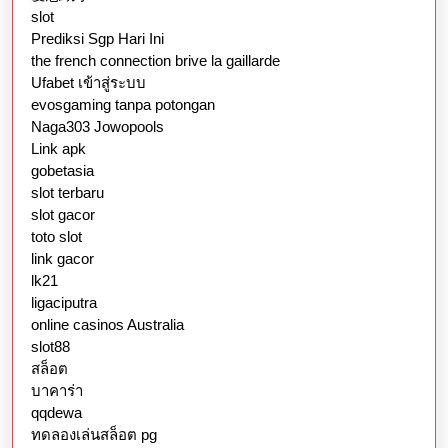
slot
Prediksi Sgp Hari Ini
the french connection brive la gaillarde
Ufabet เข้าสู่ระบบ
evosgaming tanpa potongan
Naga303 Jowopools
Link apk
gobetasia
slot terbaru
slot gacor
toto slot
link gacor
lk21
ligaciputra
online casinos Australia
slot88
สล็อต
บาคาร่า
qqdewa
ทดลองเล่นสล็อต pg