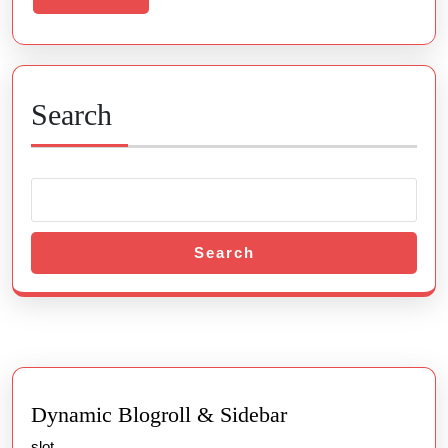
More
Search
Search
Dynamic Blogroll & Sidebar
slot