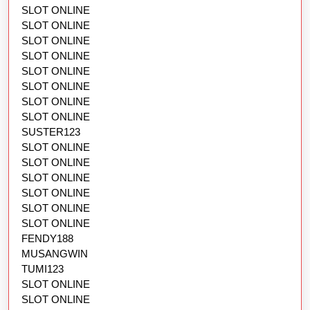
SLOT ONLINE
SLOT ONLINE
SLOT ONLINE
SLOT ONLINE
SLOT ONLINE
SLOT ONLINE
SLOT ONLINE
SLOT ONLINE
SUSTER123
SLOT ONLINE
SLOT ONLINE
SLOT ONLINE
SLOT ONLINE
SLOT ONLINE
SLOT ONLINE
FENDY188
MUSANGWIN
TUMI123
SLOT ONLINE
SLOT ONLINE