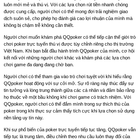
luôn mới mẻ và thú vị. Với các lựa chọn rút tiền nhanh chóng
được cung cấp, người chơi có thể mong đợi trải nghiệm giao
dịch suôn sẻ, cho phép họ đánh giá cao lợi nhuận của mình mà
không bị chậm trễ không cần thiết.
Người chơi muốn khám phá QQpoker có thể tiếp cận thế giới trò
chơi poker trực tuyến thú vị được tùy chỉnh riêng cho thị trường
Việt Nam. Khi bạn bắt đầu hành trình QQpoker của mình, cơ hội
kết nối với những người chơi khác và khám phá các lựa chọn
chơi game đa dạng đang chờ bạn.
Người chơi có thể tham gia vào trò chơi tuyệt vời khi hiểu rằng
QQpoker hoạt động với sự cởi mở. Sự rõ ràng này thúc đẩy sự
tin tưởng và lòng trung thành giữa các cá nhân và đảm bảo rằng
họ thuộc về một bầu không khí chơi game có trách nhiệm. Với
QQpoker, người chơi có thể đắm mình trong sự thích thú của
poker trong khi thực sự cảm thấy tích cực khi lựa chọn sử dụng
nền tảng uy tín này.
Khi sự phổ biến của poker trực tuyến tiếp tục tăng, QQpoker vẫn
tiếp tục là trung tâm, điều chỉnh theo nhu cầu luôn thay đổi của