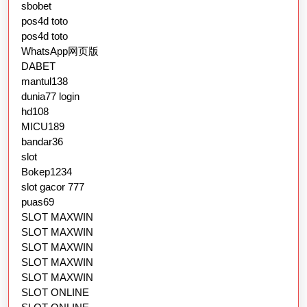
sbobet
pos4d toto
pos4d toto
WhatsApp网页版
DABET
mantul138
dunia77 login
hd108
MICU189
bandar36
slot
Bokep1234
slot gacor 777
puas69
SLOT MAXWIN
SLOT MAXWIN
SLOT MAXWIN
SLOT MAXWIN
SLOT MAXWIN
SLOT ONLINE