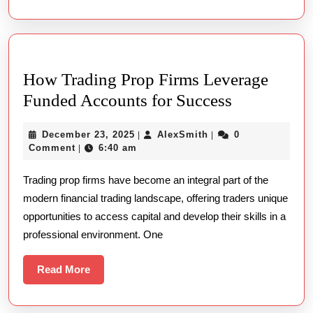
Big
How Trading Prop Firms Leverage
How
Funded Accounts for Success
Trading
December
AlexSmith
December 23, 2025
AlexSmith
0
|
|
Prop
23,
Comment
6:40 am
|
Firms
2025
Trading prop firms have become an integral part of the
Leverage
modern financial trading landscape, offering traders unique
Funded
opportunities to access capital and develop their skills in a
Accounts
professional environment. One
for
Success
Read
Read More
More