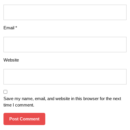
Email
*
Website
Save my name, email, and website in this browser for the next
time I comment.