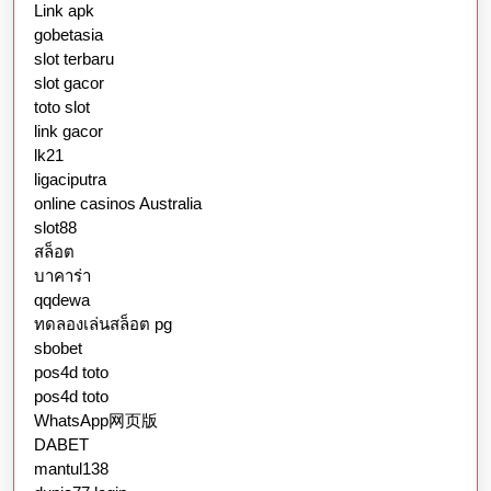
Link apk
gobetasia
slot terbaru
slot gacor
toto slot
link gacor
lk21
ligaciputra
online casinos Australia
slot88
สล็อต
บาคาร่า
qqdewa
ทดลองเล่นสล็อต pg
sbobet
pos4d toto
pos4d toto
WhatsApp网页版
DABET
mantul138