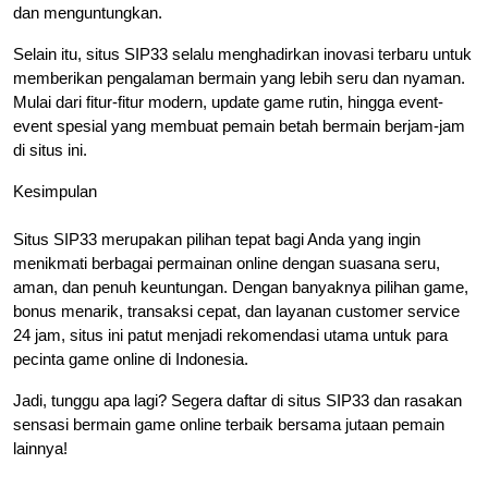
dan menguntungkan.
Selain itu, situs SIP33 selalu menghadirkan inovasi terbaru untuk
memberikan pengalaman bermain yang lebih seru dan nyaman.
Mulai dari fitur-fitur modern, update game rutin, hingga event-
event spesial yang membuat pemain betah bermain berjam-jam
di situs ini.
Kesimpulan
Situs SIP33 merupakan pilihan tepat bagi Anda yang ingin
menikmati berbagai permainan online dengan suasana seru,
aman, dan penuh keuntungan. Dengan banyaknya pilihan game,
bonus menarik, transaksi cepat, dan layanan customer service
24 jam, situs ini patut menjadi rekomendasi utama untuk para
pecinta game online di Indonesia.
Jadi, tunggu apa lagi? Segera daftar di situs SIP33 dan rasakan
sensasi bermain game online terbaik bersama jutaan pemain
lainnya!