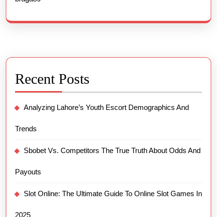
Recent Posts
Analyzing Lahore’s Youth Escort Demographics And
Trends
Sbobet Vs. Competitors The True Truth About Odds And
Payouts
Slot Online: The Ultimate Guide To Online Slot Games In
2025