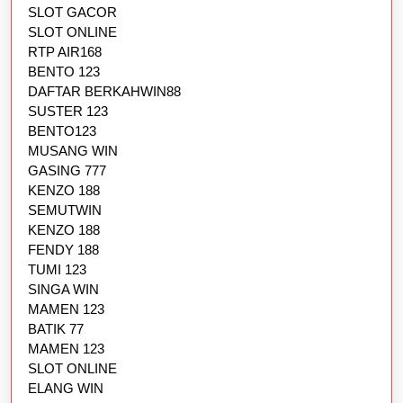
SLOT GACOR
SLOT ONLINE
RTP AIR168
BENTO 123
DAFTAR BERKAHWIN88
SUSTER 123
BENTO123
MUSANG WIN
GASING 777
KENZO 188
SEMUTWIN
KENZO 188
FENDY 188
TUMI 123
SINGA WIN
MAMEN 123
BATIK 77
MAMEN 123
SLOT ONLINE
ELANG WIN