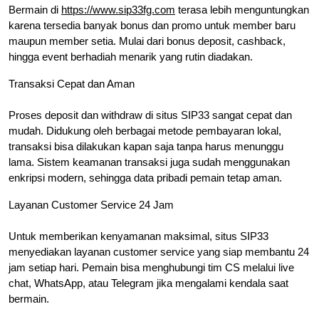
Bermain di
https://www.sip33fg.com
terasa lebih menguntungkan
karena tersedia banyak bonus dan promo untuk member baru
maupun member setia. Mulai dari bonus deposit, cashback,
hingga event berhadiah menarik yang rutin diadakan.
Transaksi Cepat dan Aman
Proses deposit dan withdraw di situs SIP33 sangat cepat dan
mudah. Didukung oleh berbagai metode pembayaran lokal,
transaksi bisa dilakukan kapan saja tanpa harus menunggu
lama. Sistem keamanan transaksi juga sudah menggunakan
enkripsi modern, sehingga data pribadi pemain tetap aman.
Layanan Customer Service 24 Jam
Untuk memberikan kenyamanan maksimal, situs SIP33
menyediakan layanan customer service yang siap membantu 24
jam setiap hari. Pemain bisa menghubungi tim CS melalui live
chat, WhatsApp, atau Telegram jika mengalami kendala saat
bermain.