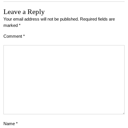
Leave a Reply
Your email address will not be published.
Required fields are
marked
*
Comment
*
Name
*