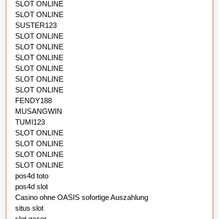
SLOT ONLINE
SLOT ONLINE
SUSTER123
SLOT ONLINE
SLOT ONLINE
SLOT ONLINE
SLOT ONLINE
SLOT ONLINE
SLOT ONLINE
FENDY188
MUSANGWIN
TUMI123
SLOT ONLINE
SLOT ONLINE
SLOT ONLINE
SLOT ONLINE
pos4d toto
pos4d slot
Casino ohne OASIS sofortige Auszahlung
situs slot
slot gacor