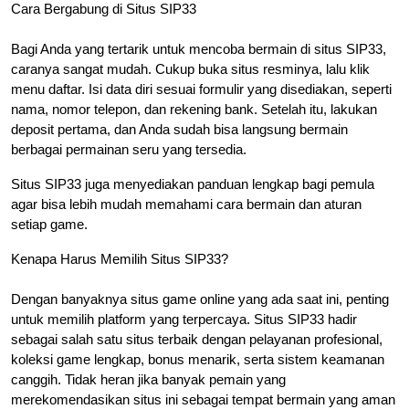
Cara Bergabung di Situs SIP33
Bagi Anda yang tertarik untuk mencoba bermain di situs SIP33,
caranya sangat mudah. Cukup buka situs resminya, lalu klik
menu daftar. Isi data diri sesuai formulir yang disediakan, seperti
nama, nomor telepon, dan rekening bank. Setelah itu, lakukan
deposit pertama, dan Anda sudah bisa langsung bermain
berbagai permainan seru yang tersedia.
Situs SIP33 juga menyediakan panduan lengkap bagi pemula
agar bisa lebih mudah memahami cara bermain dan aturan
setiap game.
Kenapa Harus Memilih Situs SIP33?
Dengan banyaknya situs game online yang ada saat ini, penting
untuk memilih platform yang terpercaya. Situs SIP33 hadir
sebagai salah satu situs terbaik dengan pelayanan profesional,
koleksi game lengkap, bonus menarik, serta sistem keamanan
canggih. Tidak heran jika banyak pemain yang
merekomendasikan situs ini sebagai tempat bermain yang aman