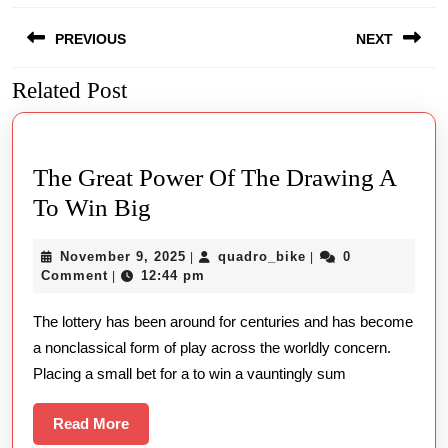
Post
PREVIOUS
NEXT
navigation
Related Post
Previous
Next
post:
post:
The Great Power Of The Drawing A
The
To Win Big
Great
November
quadro_bike
November 9, 2025
quadro_bike
0
|
|
Power
9,
Comment
12:44 pm
|
Of
2025
The lottery has been around for centuries and has become
The
a nonclassical form of play across the worldly concern.
Drawing
Placing a small bet for a to win a vauntingly sum
A
To
Read
Read More
Win
More