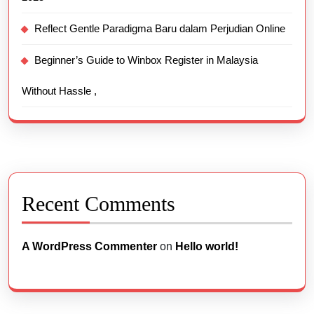
Reflect Gentle Paradigma Baru dalam Perjudian Online
Beginner’s Guide to Winbox Register in Malaysia
Without Hassle ,
Recent Comments
A WordPress Commenter
on
Hello world!