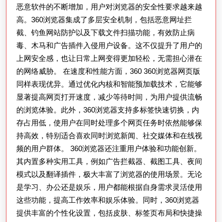
高
恶意软件的不断增加，用户对浏览器的安全性要求越来越
高。360浏览器集成了多层安全机制，包括恶意网址拦
速、
截、钓鱼网站防护以及下载文件扫描功能，有效防止病
安
毒、木马和广告插件入侵用户设备。这不仅提升了用户的
全
上网安全感，也让日常上网变得更加轻松，无需担心潜在
与
的网络威胁。 在速度和性能方面，360 360浏览器网页版
多
同样表现优异。通过优化内核和智能预加载技术，它能够
功
显著提高网页打开速度，减少等待时间，为用户提供流畅
的浏览体验。此外，360浏览器支持多标签快速切换，内
能
存占用低，使用户在同时处理多个网页任务时依然能够保
体
持高效，特别适合喜欢同时浏览新闻、社交媒体和在线视
验
频的用户群体。 360浏览器还注重用户体验和功能创新。
如
其内置多种实用工具，例如广告拦截器、截图工具、夜间
何
模式以及翻译插件，极大丰富了浏览器的使用场景。无论
改
是学习、办公还是娱乐，用户都能根据自身需求灵活使用
变
这些功能，提高工作效率和娱乐体验。同时，360浏览器
提供丰富的个性化设置，包括皮肤、标签页布局和快捷操
现