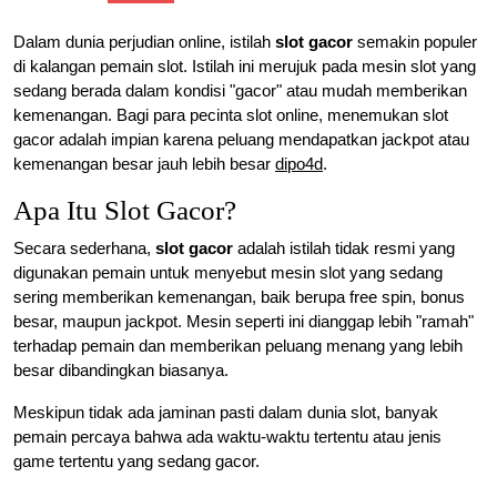
Dalam dunia perjudian online, istilah
slot gacor
semakin populer
di kalangan pemain slot. Istilah ini merujuk pada mesin slot yang
sedang berada dalam kondisi "gacor" atau mudah memberikan
kemenangan. Bagi para pecinta slot online, menemukan slot
gacor adalah impian karena peluang mendapatkan jackpot atau
kemenangan besar jauh lebih besar
dipo4d
.
Apa Itu Slot Gacor?
Secara sederhana,
slot gacor
adalah istilah tidak resmi yang
digunakan pemain untuk menyebut mesin slot yang sedang
sering memberikan kemenangan, baik berupa free spin, bonus
besar, maupun jackpot. Mesin seperti ini dianggap lebih "ramah"
terhadap pemain dan memberikan peluang menang yang lebih
besar dibandingkan biasanya.
Meskipun tidak ada jaminan pasti dalam dunia slot, banyak
pemain percaya bahwa ada waktu-waktu tertentu atau jenis
game tertentu yang sedang gacor.