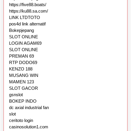
https://five88.boats/
https://ku88.sa.com/
LINK LTDTOTO
pos4d link alternatif
Bokepjepang
SLOT ONLINE
LOGIN AGAM69
SLOT ONLINE
PREMAN 69
RTP DODO69
KENZO 188
MUSANG WIN
MAMEN 123
SLOT GACOR
gsnslot
BOKEP INDO
dc axial industrial fan
slot
ceritoto login
casinosolution1.com