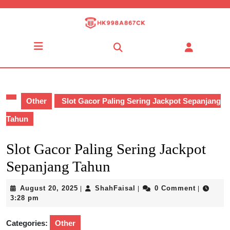
Skip
to
content
Skip
Open
to
Button
content
Other
Slot Gacor Paling Sering Jackpot Sepanjang
Tahun
Slot Gacor Paling Sering Jackpot
Sepanjang Tahun
August
ShahFaisal
August 20, 2025
ShahFaisal
0 Comment
|
|
|
20,
3:28 pm
2025
Categories:
Other