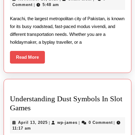
Car
20,
Comment
5:48 am
|
Karachi
2025
Karachi, the largest metropolitan city of Pakistan, is known
Cheap,
for its busy roadstead, fast-paced modus vivendi, and
Trusty
different transportation needs. Whether you are a
Comfortable
holidaymaker, a byplay traveller, or a
Trip
Solutions
Read
Read More
More
Understanding Dust Symbols In Slot
Understanding
Games
Dust
April
wp-
April 13, 2025
wp-james
0 Comment
|
|
|
Symbols
13,
james
11:17 am
In
2025