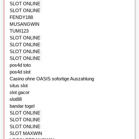
SLOT ONLINE
SLOT ONLINE
FENDY188
MUSANGWIN
TUMI123
SLOT ONLINE
SLOT ONLINE
SLOT ONLINE
SLOT ONLINE
pos4d toto
pos4d slot
Casino ohne OASIS sofortige Auszahlung
situs slot
slot gacor
slot88
bandar togel
SLOT ONLINE
SLOT ONLINE
SLOT ONLINE
SLOT MAXWIN