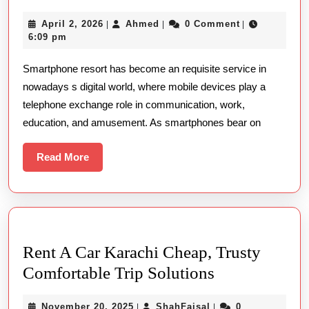
And
April
Ahmed
April 2, 2026
Ahmed
0 Comment
|
|
|
Iphone
2,
6:09 pm
Resort:
2026
Smartphone resort has become an requisite service in
Differences
nowadays s digital world, where mobile devices play a
Every
telephone exchange role in communication, work,
Technician
education, and amusement. As smartphones bear on
Should
Know
Read
Read More
More
Rent A Car Karachi Cheap, Trusty
Rent
Comfortable Trip Solutions
A
November
ShahFaisal
November 20, 2025
ShahFaisal
0
|
|