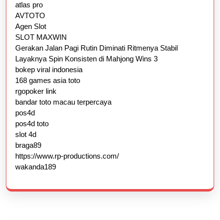
atlas pro
AVTOTO
Agen Slot
SLOT MAXWIN
Gerakan Jalan Pagi Rutin Diminati Ritmenya Stabil
Layaknya Spin Konsisten di Mahjong Wins 3
bokep viral indonesia
168 games asia toto
rgopoker link
bandar toto macau terpercaya
pos4d
pos4d toto
slot 4d
braga89
https://www.rp-productions.com/
wakanda189