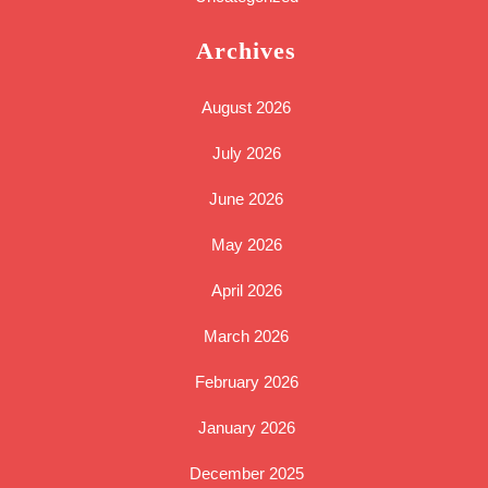
Archives
August 2026
July 2026
June 2026
May 2026
April 2026
March 2026
February 2026
January 2026
December 2025