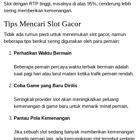
Slot dengan RTP tinggi, misalnya di atas 95%, cenderung lebih
sering memberikan kemenangan.
Tips Mencari Slot Gacor
Tidak ada rumus pasti untuk menemukan slot gacor, namun
beberapa tips berikut sering digunakan oleh para pemain:
Perhatikan Waktu Bermain
Beberapa pemain percaya waktu terbaik bermain adalah
saat pagi hari atau larut malam ketika trafik pemain rendah.
Coba Game yang Baru Dirilis
Seringkali provider slot akan meningkatkan peluang
kemenangan di game baru untuk menarik minat pemain.
Pantau Pola Kemenangan
Jika sebuah slot sedang banyak memberikan kemenangan
kepada pemain lain, ada kemungkinan slot tersebut sedang