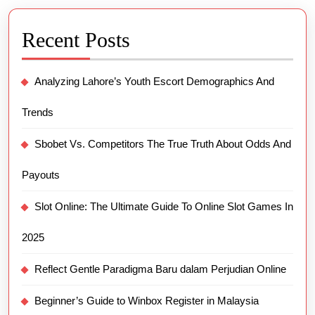
Recent Posts
Analyzing Lahore’s Youth Escort Demographics And
Trends
Sbobet Vs. Competitors The True Truth About Odds And
Payouts
Slot Online: The Ultimate Guide To Online Slot Games In
2025
Reflect Gentle Paradigma Baru dalam Perjudian Online
Beginner’s Guide to Winbox Register in Malaysia