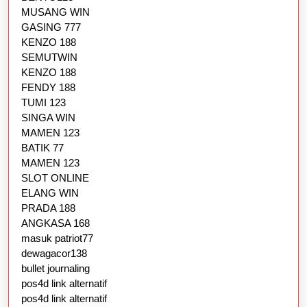
MUSANG WIN
GASING 777
KENZO 188
SEMUTWIN
KENZO 188
FENDY 188
TUMI 123
SINGA WIN
MAMEN 123
BATIK 77
MAMEN 123
SLOT ONLINE
ELANG WIN
PRADA 188
ANGKASA 168
masuk patriot77
dewagacor138
bullet journaling
pos4d link alternatif
pos4d link alternatif