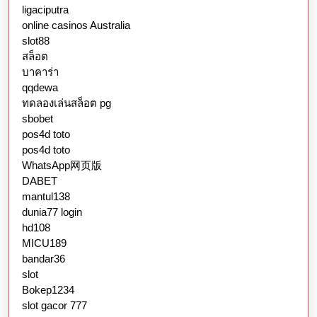
ligaciputra
online casinos Australia
slot88
สล็อต
บาคาร่า
qqdewa
ทดลองเล่นสล็อต pg
sbobet
pos4d toto
pos4d toto
WhatsApp网页版
DABET
mantul138
dunia77 login
hd108
MICU189
bandar36
slot
Bokep1234
slot gacor 777