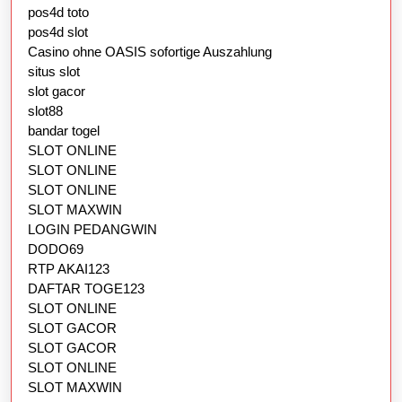
pos4d toto
pos4d slot
Casino ohne OASIS sofortige Auszahlung
situs slot
slot gacor
slot88
bandar togel
SLOT ONLINE
SLOT ONLINE
SLOT ONLINE
SLOT MAXWIN
LOGIN PEDANGWIN
DODO69
RTP AKAI123
DAFTAR TOGE123
SLOT ONLINE
SLOT GACOR
SLOT GACOR
SLOT ONLINE
SLOT MAXWIN