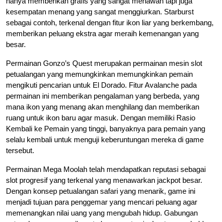
hanya memberikan grafis yang sangat menawan tapi juga
kesempatan menang yang sangat menggiurkan. Starburst
sebagai contoh, terkenal dengan fitur ikon liar yang berkembang,
memberikan peluang ekstra agar meraih kemenangan yang
besar.
Permainan Gonzo’s Quest merupakan permainan mesin slot
petualangan yang memungkinkan memungkinkan pemain
mengikuti pencarian untuk El Dorado. Fitur Avalanche pada
permainan ini memberikan pengalaman yang berbeda, yang
mana ikon yang menang akan menghilang dan memberikan
ruang untuk ikon baru agar masuk. Dengan memiliki Rasio
Kembali ke Pemain yang tinggi, banyaknya para pemain yang
selalu kembali untuk menguji keberuntungan mereka di game
tersebut.
Permainan Mega Moolah telah mendapatkan reputasi sebagai
slot progresif yang terkenal yang menawarkan jackpot besar.
Dengan konsep petualangan safari yang menarik, game ini
menjadi tujuan para penggemar yang mencari peluang agar
memenangkan nilai uang yang mengubah hidup. Gabungan