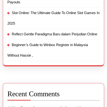
Payouts
Slot Online: The Ultimate Guide To Online Slot Games In
2025
Reflect Gentle Paradigma Baru dalam Perjudian Online
Beginner’s Guide to Winbox Register in Malaysia
Without Hassle ,
Recent Comments