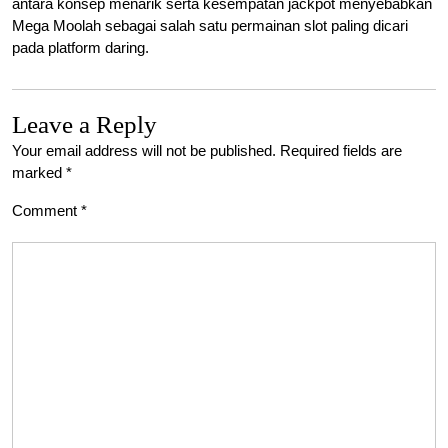
antara konsep menarik serta kesempatan jackpot menyebabkan
Mega Moolah sebagai salah satu permainan slot paling dicari
pada platform daring.
Leave a Reply
Your email address will not be published.
Required fields are
marked
*
Comment
*