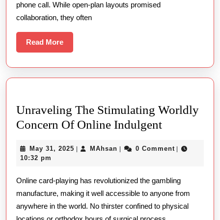
phone call. While open-plan layouts promised
Acoustics
collaboration, they often
Read
Read More
More
Unraveling The Stimulating Worldly
Unraveling
Concern Of Online Indulgent
The
May
MAhsan
May 31, 2025
MAhsan
0 Comment
|
|
|
Stimulating
31,
10:32 pm
Worldly
2025
Online card-playing has revolutionized the gambling
Concern
manufacture, making it well accessible to anyone from
Of
anywhere in the world. No thirster confined to physical
Online
locations or orthodox hours of surgical process,