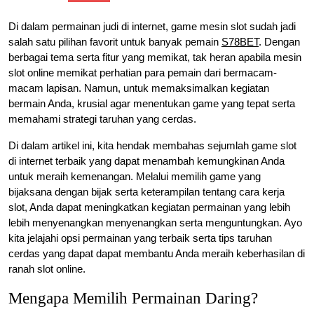
Di dalam permainan judi di internet, game mesin slot sudah jadi
salah satu pilihan favorit untuk banyak pemain
S78BET
. Dengan
berbagai tema serta fitur yang memikat, tak heran apabila mesin
slot online memikat perhatian para pemain dari bermacam-
macam lapisan. Namun, untuk memaksimalkan kegiatan
bermain Anda, krusial agar menentukan game yang tepat serta
memahami strategi taruhan yang cerdas.
Di dalam artikel ini, kita hendak membahas sejumlah game slot
di internet terbaik yang dapat menambah kemungkinan Anda
untuk meraih kemenangan. Melalui memilih game yang
bijaksana dengan bijak serta keterampilan tentang cara kerja
slot, Anda dapat meningkatkan kegiatan permainan yang lebih
lebih menyenangkan menyenangkan serta menguntungkan. Ayo
kita jelajahi opsi permainan yang terbaik serta tips taruhan
cerdas yang dapat dapat membantu Anda meraih keberhasilan di
ranah slot online.
Mengapa Memilih Permainan Daring?