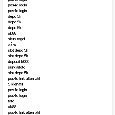
pos4d login
pos4d login
depo 5k
depo 5k
depo 5k
uk88
situs togel
สล็อต
slot depo 5k
slot depo 5k
deposit 5000
sungaitoto
slot depo 5k
pos4d link alternatif
Sildenafil
pos4d login
pos4d login
toto
uk88
pos4d link alternatif