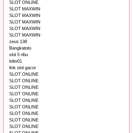
SLOT ONLINE
SLOT MAXWIN
SLOT MAXWIN
SLOT MAXWIN
SLOT MAXWIN
SLOT MAXWIN
zeus 138
Bangkatoto
slot 5 ribu
lotto01
link slot gacor
SLOT ONLINE
SLOT ONLINE
SLOT ONLINE
SLOT ONLINE
SLOT ONLINE
SLOT ONLINE
SLOT ONLINE
SLOT ONLINE
SLOT ONLINE
SLOT ONLINE