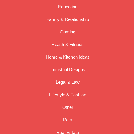
Education
Family & Relationship
Gaming
Health & Fitness
Home & Kitchen Ideas
Industrial Designs
Legal & Law
Lifestyle & Fashion
Other
Pets
Real Estate