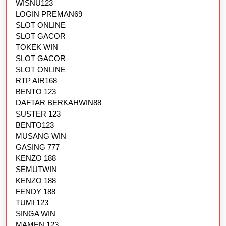
WISNU123
LOGIN PREMAN69
SLOT ONLINE
SLOT GACOR
TOKEK WIN
SLOT GACOR
SLOT ONLINE
RTP AIR168
BENTO 123
DAFTAR BERKAHWIN88
SUSTER 123
BENTO123
MUSANG WIN
GASING 777
KENZO 188
SEMUTWIN
KENZO 188
FENDY 188
TUMI 123
SINGA WIN
MAMEN 123