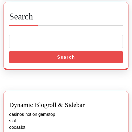
Search
Search
Dynamic Blogroll & Sidebar
casinos not on gamstop
slot
cocaslot