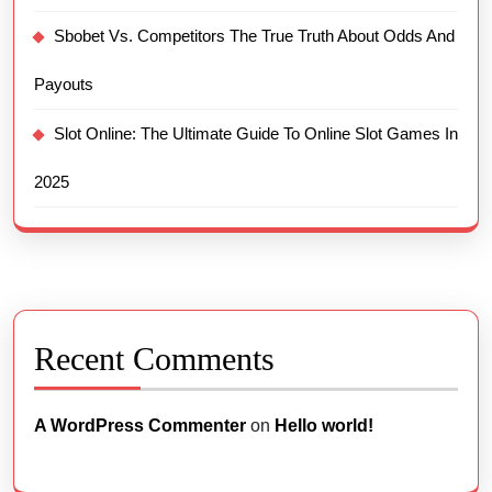
Sbobet Vs. Competitors The True Truth About Odds And
Payouts
Slot Online: The Ultimate Guide To Online Slot Games In
2025
Recent Comments
A WordPress Commenter
on
Hello world!