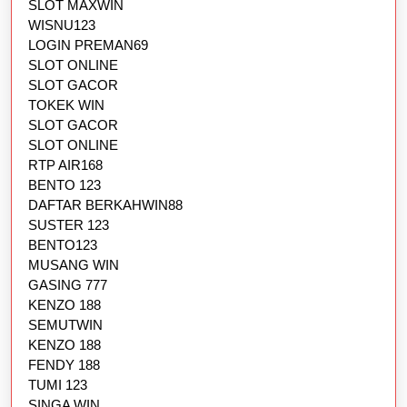
SLOT MAXWIN
WISNU123
LOGIN PREMAN69
SLOT ONLINE
SLOT GACOR
TOKEK WIN
SLOT GACOR
SLOT ONLINE
RTP AIR168
BENTO 123
DAFTAR BERKAHWIN88
SUSTER 123
BENTO123
MUSANG WIN
GASING 777
KENZO 188
SEMUTWIN
KENZO 188
FENDY 188
TUMI 123
SINGA WIN