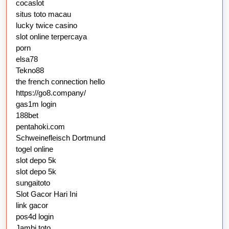
cocaslot
situs toto macau
lucky twice casino
slot online terpercaya
porn
elsa78
Tekno88
the french connection hello
https://go8.company/
gas1m login
188bet
pentahoki.com
Schweinefleisch Dortmund
togel online
slot depo 5k
slot depo 5k
sungaitoto
Slot Gacor Hari Ini
link gacor
pos4d login
Jambi toto