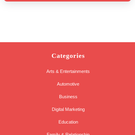
Categories
Arts & Entertainments
Automotive
Business
Digital Marketing
Education
Family & Relationship