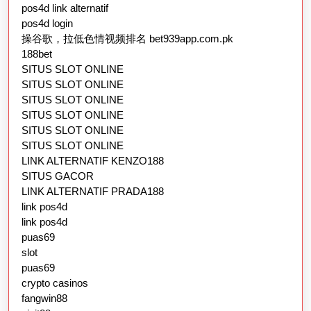
pos4d link alternatif
pos4d login
操谷歌，拉低色情视频排名 bet939app.com.pk
188bet
SITUS SLOT ONLINE
SITUS SLOT ONLINE
SITUS SLOT ONLINE
SITUS SLOT ONLINE
SITUS SLOT ONLINE
SITUS SLOT ONLINE
LINK ALTERNATIF KENZO188
SITUS GACOR
LINK ALTERNATIF PRADA188
link pos4d
link pos4d
puas69
slot
puas69
crypto casinos
fangwin88