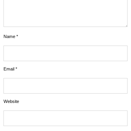
Name
*
Email
*
Website