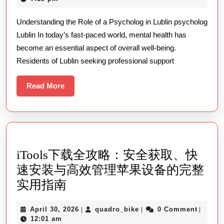
the
2025
Understanding the Role of a Psycholog in Lublin psycholog
Benefits
Lublin In today’s fast-paced world, mental health has
of
become an essential aspect of overall well-being.
a
Residents of Lublin seeking professional support
Psycholog
Lublin
Read
Read More
More
for
Your
Mental
Well being
iTools下载全攻略：安全获取、快
速安装与高效管理苹果设备的完整
iTools
实用指南
下
April
quadro_bike
April 30, 2026
quadro_bike
0 Comment
|
|
|
载
30,
12:01 am