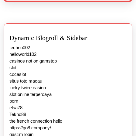
Dynamic Blogroll & Sidebar
techno002
helloworld102
casinos not on gamstop
slot
cocaslot
situs toto macau
lucky twice casino
slot online terpercaya
porn
elsa78
Tekno88
the french connection hello
https://go8.company/
gas1m login