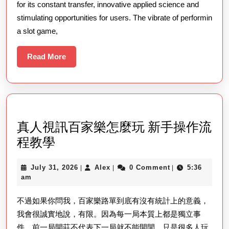
for its constant transfer, innovative applied science and
World
stimulating opportunities for users. The vibrate of performin
Of
a slot game,
Slot
Gambling
Read
Read More
More
真人視訊百家樂怎麼玩 新手操作流
真
程教學
人
July
Alex
July 31, 2026
Alex
0 Comment
5:36
|
|
|
視
31,
am
訊
2026
不過如果你問我，百家樂路單到底有沒有統計上的意義，
百
我會很誠實地說，有限。因為每一局本質上都是獨立事
家
件，前一局開莊不代表下一局就不能開閒。只是很多人玩