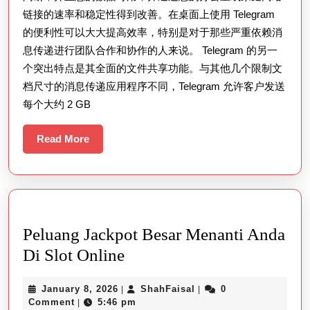
链接的速率和稳定性得到改善。在桌面上使用 Telegram
的便利性可以大大提高效率，特别是对于那些严重依赖消
息传递进行团队合作和协作的人来说。 Telegram 的另一
个突出特点是其全面的文件共享功能。与其他几个限制文
档尺寸的消息传递应用程序不同，Telegram 允许客户发送
每个大约 2 GB
Read
Read More
More
Peluang Jackpot Besar Menanti Anda
Peluang
Di Slot Online
Jackpot
January
ShahFaisal
January 8, 2026
ShahFaisal
0
|
|
Besar
8,
Comment
5:46 pm
|