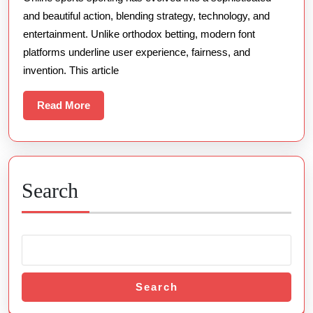
A
and beautiful action, blending strategy, technology, and
Bodoni
entertainment. Unlike orthodox betting, modern font
Font
platforms underline user experience, fairness, and
Go
invention. This article
About
Read
Read More
More
Search
Search