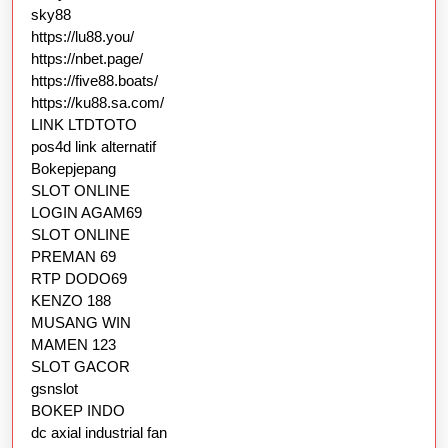
sky88
https://lu88.you/
https://nbet.page/
https://five88.boats/
https://ku88.sa.com/
LINK LTDTOTO
pos4d link alternatif
Bokepjepang
SLOT ONLINE
LOGIN AGAM69
SLOT ONLINE
PREMAN 69
RTP DODO69
KENZO 188
MUSANG WIN
MAMEN 123
SLOT GACOR
gsnslot
BOKEP INDO
dc axial industrial fan