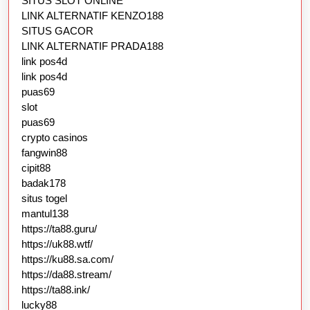
SITUS SLOT ONLINE
LINK ALTERNATIF KENZO188
SITUS GACOR
LINK ALTERNATIF PRADA188
link pos4d
link pos4d
puas69
slot
puas69
crypto casinos
fangwin88
cipit88
badak178
situs togel
mantul138
https://ta88.guru/
https://uk88.wtf/
https://ku88.sa.com/
https://da88.stream/
https://ta88.ink/
lucky88