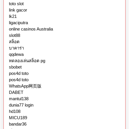
toto slot
link gacor
lk21
ligaciputra
online casinos Australia
slot88
สล็อต
บาคาร่า
qqdewa
ทดลองเล่นสล็อต pg
sbobet
pos4d toto
pos4d toto
WhatsApp网页版
DABET
mantul138
dunia77 login
hd108
MICU189
bandar36