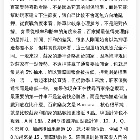
樂
百家樂時喜歡看路，不是因為它真的能保證準，而是它能
怎
幫助玩家建立下注節奏，讓自己比較不會毫無方向地亂
麼
押。從實戰角度來看，路單比較像心理參考，不是絕對依
玩
據。 如果從機率和賠率的角度來看，百家樂最值得先理解
新
的是押莊、押閒、押和的差異。很多人剛開始會以為押哪
邊都差不多，但其實長期來看，這三個選項的風險完全不
手
同。一般來說，莊家的勝率會略高於閒家，因為補牌規則
操
對莊家有一點優勢。不過押莊贏了通常要抽佣金，也就是
作
常見的 5% 抽水，所以實際回報會被拉低。押閒則是標準
流
的一賠一，看起來比較直覺，但從數學上來說，莊家優勢
程
通常還是略低一些。 如果你現在正在搜尋百家樂怎麼玩，
教
最重要的第一件事不是急著找必勝法，而是先搞懂這個遊
戲到底在比什麼。百家樂英文是 Baccarat，核心很單純，
學
就是比較莊家和閒家的點數誰更接近 9 點。牌面計算也不
複雜，A 算 1 點，2 到 9 按照牌面點數計算，10、J、Q、
K 都算 0。加總後如果超過 10，就只看個位數。例如 7 和
8 加起來是 15，實際點數是 5。這個規則是百家樂入門的