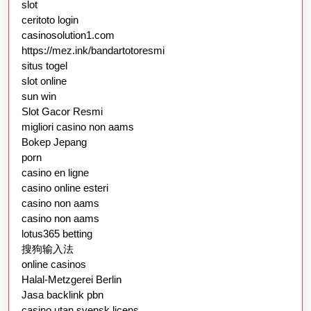
slot
ceritoto login
casinosolution1.com
https://mez.ink/bandartotoresmi
situs togel
slot online
sun win
Slot Gacor Resmi
migliori casino non aams
Bokep Jepang
porn
casino en ligne
casino online esteri
casino non aams
casino non aams
lotus365 betting
搜狗输入法
online casinos
Halal-Metzgerei Berlin
Jasa backlink pbn
casino utan svensk licens