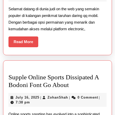
Menanti
2026
Selamat datang di dunia judi on the web yang semakin
Anda
populer di kalangan penikmat taruhan daring qq mobil.
Di
Dengan berbagai opsi permainan yang menarik dan
Slot
kemudahan akses melalui platform electronic,
Online
Read
Read More
More
Supple Online Sports Dissipated A
Supple
Bodoni Font Go About
Online
July
ZohanShah
July 16, 2025
ZohanShah
0 Comment
|
|
|
Sports
16,
7:38 pm
Dissipated
2025
Online sports sporting has evolved into a sophisticated