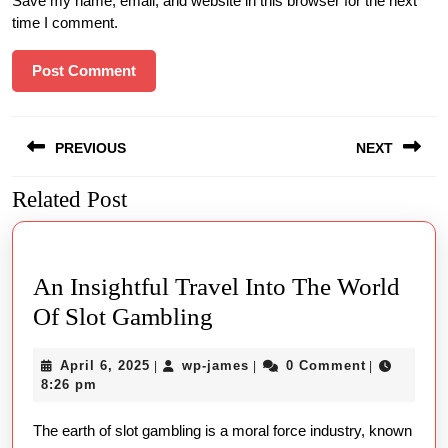
Save my name, email, and website in this browser for the next
time I comment.
Post
PREVIOUS
NEXT
navigation
Related Post
Previous
Next
post:
post:
An Insightful Travel Into The World
An
Of Slot Gambling
Insightful
April
wp-
April 6, 2025
wp-james
0 Comment
|
|
|
Travel
6,
james
8:26 pm
Into
2025
The earth of slot gambling is a moral force industry, known
The