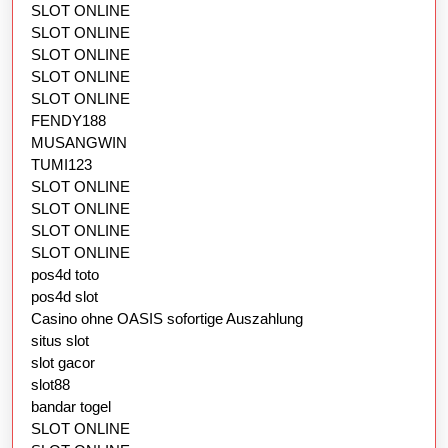
SLOT ONLINE
SLOT ONLINE
SLOT ONLINE
SLOT ONLINE
SLOT ONLINE
FENDY188
MUSANGWIN
TUMI123
SLOT ONLINE
SLOT ONLINE
SLOT ONLINE
SLOT ONLINE
pos4d toto
pos4d slot
Casino ohne OASIS sofortige Auszahlung
situs slot
slot gacor
slot88
bandar togel
SLOT ONLINE