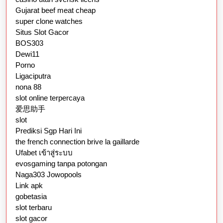
Gujarat beef meat cheap
super clone watches
Situs Slot Gacor
BOS303
Dewi11
Porno
Ligaciputra
nona 88
slot online terpercaya
爱思助手
slot
Prediksi Sgp Hari Ini
the french connection brive la gaillarde
Ufabet เข้าสู่ระบบ
evosgaming tanpa potongan
Naga303 Jowopools
Link apk
gobetasia
slot terbaru
slot gacor