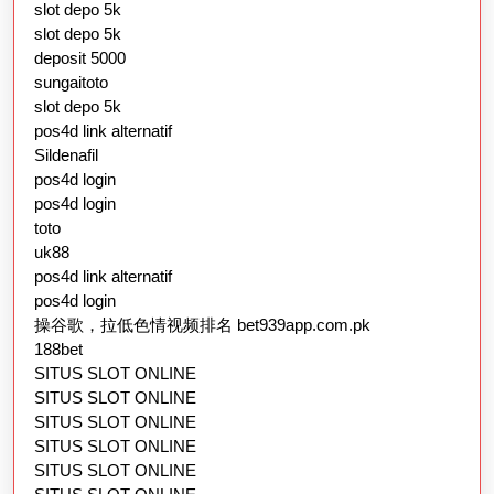
slot depo 5k
slot depo 5k
deposit 5000
sungaitoto
slot depo 5k
pos4d link alternatif
Sildenafil
pos4d login
pos4d login
toto
uk88
pos4d link alternatif
pos4d login
操谷歌，拉低色情视频排名 bet939app.com.pk
188bet
SITUS SLOT ONLINE
SITUS SLOT ONLINE
SITUS SLOT ONLINE
SITUS SLOT ONLINE
SITUS SLOT ONLINE