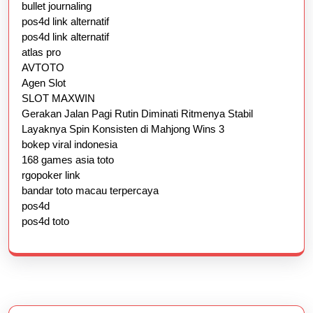
bullet journaling
pos4d link alternatif
pos4d link alternatif
atlas pro
AVTOTO
Agen Slot
SLOT MAXWIN
Gerakan Jalan Pagi Rutin Diminati Ritmenya Stabil
Layaknya Spin Konsisten di Mahjong Wins 3
bokep viral indonesia
168 games asia toto
rgopoker link
bandar toto macau terpercaya
pos4d
pos4d toto