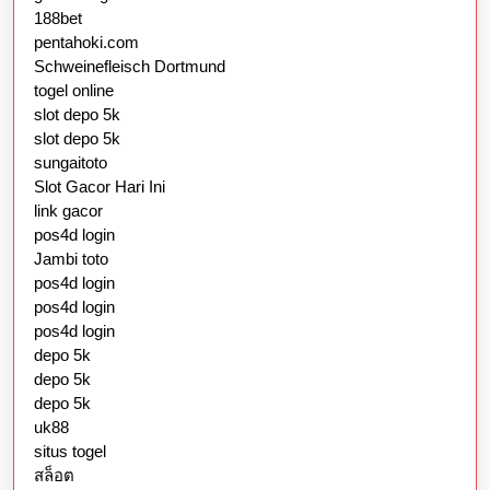
188bet
pentahoki.com
Schweinefleisch Dortmund
togel online
slot depo 5k
slot depo 5k
sungaitoto
Slot Gacor Hari Ini
link gacor
pos4d login
Jambi toto
pos4d login
pos4d login
pos4d login
depo 5k
depo 5k
depo 5k
uk88
situs togel
สล็อต