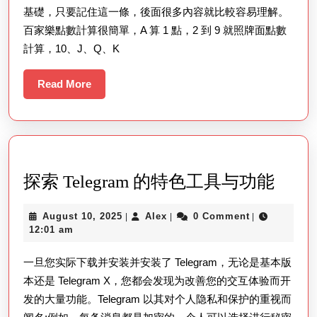
基礎，只要記住這一條，後面很多內容就比較容易理解。
百家樂點數計算很簡單，A 算 1 點，2 到 9 就照牌面點數
計算，10、J、Q、K
Read
Read More
More
探
探索 Telegram 的特色工具与功能
索
August
Alex
August 10, 2025
Alex
0 Comment
|
|
|
Teleg
10,
12:01 am
的
2025
一旦您实际下载并安装并安装了 Telegram，无论是基本版
特
本还是 Telegram X，您都会发现为改善您的交互体验而开
色
发的大量功能。Telegram 以其对个人隐私和保护的重视而
工