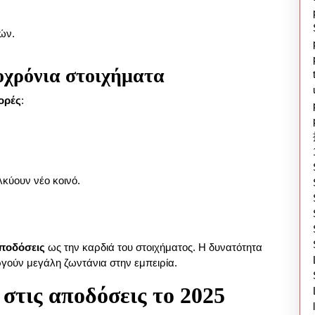
ών.
ροχρόνια στοιχήματα
ορές
:
λκύουν νέο κοινό.
αποδόσεις
ως την καρδιά του στοιχήματος. Η δυνατότητα
ργούν μεγάλη ζωντάνια στην εμπειρία.
 στις αποδόσεις το 2025