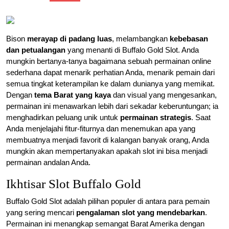
Bison
merayap di padang luas
, melambangkan
kebebasan
dan petualangan
yang menanti di Buffalo Gold Slot. Anda
mungkin bertanya-tanya bagaimana sebuah permainan online
sederhana dapat menarik perhatian Anda, menarik pemain dari
semua tingkat keterampilan ke dalam dunianya yang memikat.
Dengan
tema Barat yang kaya
dan visual yang mengesankan,
permainan ini menawarkan lebih dari sekadar keberuntungan; ia
menghadirkan peluang unik untuk
permainan strategis
. Saat
Anda menjelajahi fitur-fiturnya dan menemukan apa yang
membuatnya menjadi favorit di kalangan banyak orang, Anda
mungkin akan mempertanyakan apakah slot ini bisa menjadi
permainan andalan Anda.
Ikhtisar Slot Buffalo Gold
Buffalo Gold Slot adalah pilihan populer di antara para pemain
yang sering mencari
pengalaman slot yang mendebarkan
.
Permainan ini menangkap semangat Barat Amerika dengan