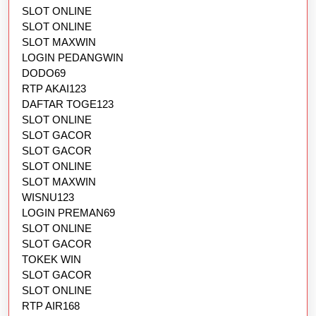
SLOT ONLINE
SLOT ONLINE
SLOT MAXWIN
LOGIN PEDANGWIN
DODO69
RTP AKAI123
DAFTAR TOGE123
SLOT ONLINE
SLOT GACOR
SLOT GACOR
SLOT ONLINE
SLOT MAXWIN
WISNU123
LOGIN PREMAN69
SLOT ONLINE
SLOT GACOR
TOKEK WIN
SLOT GACOR
SLOT ONLINE
RTP AIR168