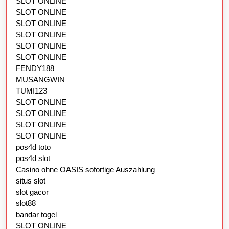
SLOT ONLINE
SLOT ONLINE
SLOT ONLINE
SLOT ONLINE
SLOT ONLINE
SLOT ONLINE
FENDY188
MUSANGWIN
TUMI123
SLOT ONLINE
SLOT ONLINE
SLOT ONLINE
SLOT ONLINE
pos4d toto
pos4d slot
Casino ohne OASIS sofortige Auszahlung
situs slot
slot gacor
slot88
bandar togel
SLOT ONLINE