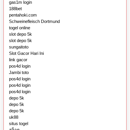
gas1m login
188bet
pentahoki.com
Schweinefleisch Dortmund
togel online
slot depo 5k
slot depo 5k
sungaitoto
Slot Gacor Hari Ini
link gacor
pos4d login
Jambi toto
pos4d login
pos4d login
pos4d login
depo 5k
depo 5k
depo 5k
uk88
situs togel
สล็อต