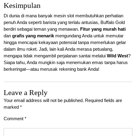
Kesimpulan
Di dunia di mana banyak mesin slot membutuhkan perhatian
penuh Anda seperti barista yang terlalu antusias, Buffalo Gold
berdiri sebagai teman yang menawan.
Fitur yang murah hati
dan
grafis yang menarik
mengundang Anda untuk memutar
hingga mencapai kekayaan potensial tanpa memerlukan gelar
dalam ilmu roket. Jadi, lain kali Anda merasa petualang,
mengapa tidak mengambil perjalanan santai melalui
Wild West
?
Siapa tahu, Anda mungkin saja menemukan emas tanpa harus
berkeringat—atau merusak rekening bank Anda!
Leave a Reply
Your email address will not be published.
Required fields are
marked
*
Comment
*