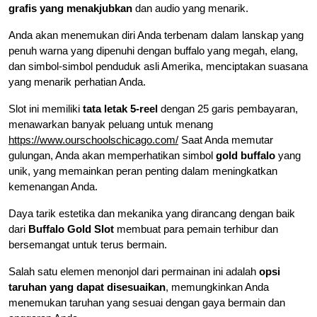
grafis yang menakjubkan
dan audio yang menarik.
Anda akan menemukan diri Anda terbenam dalam lanskap yang
penuh warna yang dipenuhi dengan buffalo yang megah, elang,
dan simbol-simbol penduduk asli Amerika, menciptakan suasana
yang menarik perhatian Anda.
Slot ini memiliki
tata letak 5-reel
dengan 25 garis pembayaran,
menawarkan banyak peluang untuk menang
https://www.ourschoolschicago.com/
Saat Anda memutar
gulungan, Anda akan memperhatikan simbol
gold buffalo
yang
unik, yang memainkan peran penting dalam meningkatkan
kemenangan Anda.
Daya tarik estetika dan mekanika yang dirancang dengan baik
dari
Buffalo Gold Slot
membuat para pemain terhibur dan
bersemangat untuk terus bermain.
Salah satu elemen menonjol dari permainan ini adalah
opsi
taruhan yang dapat disesuaikan
, memungkinkan Anda
menemukan taruhan yang sesuai dengan gaya bermain dan