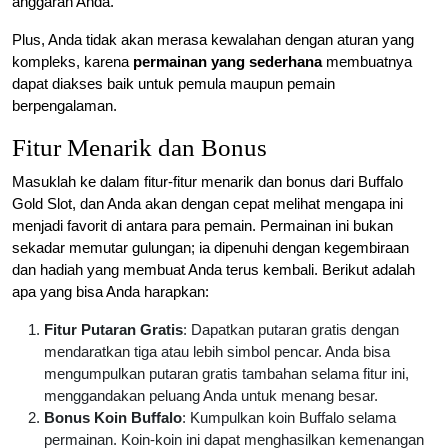
anggaran Anda.
Plus, Anda tidak akan merasa kewalahan dengan aturan yang
kompleks, karena
permainan yang sederhana
membuatnya
dapat diakses baik untuk pemula maupun pemain
berpengalaman.
Fitur Menarik dan Bonus
Masuklah ke dalam fitur-fitur menarik dan bonus dari Buffalo
Gold Slot, dan Anda akan dengan cepat melihat mengapa ini
menjadi favorit di antara para pemain. Permainan ini bukan
sekadar memutar gulungan; ia dipenuhi dengan kegembiraan
dan hadiah yang membuat Anda terus kembali. Berikut adalah
apa yang bisa Anda harapkan:
Fitur Putaran Gratis
: Dapatkan putaran gratis dengan
mendaratkan tiga atau lebih simbol pencar. Anda bisa
mengumpulkan putaran gratis tambahan selama fitur ini,
menggandakan peluang Anda untuk menang besar.
Bonus Koin Buffalo
: Kumpulkan koin Buffalo selama
permainan. Koin-koin ini dapat menghasilkan kemenangan