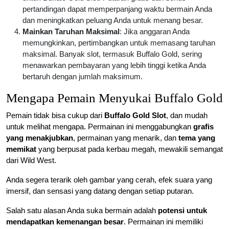
pertandingan dapat memperpanjang waktu bermain Anda
dan meningkatkan peluang Anda untuk menang besar.
Mainkan Taruhan Maksimal
: Jika anggaran Anda
memungkinkan, pertimbangkan untuk memasang taruhan
maksimal. Banyak slot, termasuk Buffalo Gold, sering
menawarkan pembayaran yang lebih tinggi ketika Anda
bertaruh dengan jumlah maksimum.
Mengapa Pemain Menyukai Buffalo Gold
Pemain tidak bisa cukup dari
Buffalo Gold Slot
, dan mudah
untuk melihat mengapa. Permainan ini menggabungkan
grafis
yang menakjubkan
, permainan yang menarik, dan
tema yang
memikat
yang berpusat pada kerbau megah, mewakili semangat
dari Wild West.
Anda segera terarik oleh gambar yang cerah, efek suara yang
imersif, dan sensasi yang datang dengan setiap putaran.
Salah satu alasan Anda suka bermain adalah
potensi untuk
mendapatkan kemenangan besar
. Permainan ini memiliki