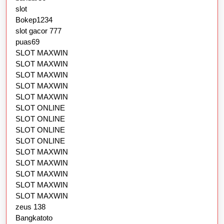
slot
Bokep1234
slot gacor 777
puas69
SLOT MAXWIN
SLOT MAXWIN
SLOT MAXWIN
SLOT MAXWIN
SLOT MAXWIN
SLOT ONLINE
SLOT ONLINE
SLOT ONLINE
SLOT ONLINE
SLOT MAXWIN
SLOT MAXWIN
SLOT MAXWIN
SLOT MAXWIN
SLOT MAXWIN
zeus 138
Bangkatoto