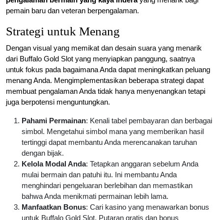
pemain baru dan veteran berpengalaman.
Strategi untuk Menang
Dengan visual yang memikat dan desain suara yang menarik
dari Buffalo Gold Slot yang menyiapkan panggung, saatnya
untuk fokus pada bagaimana Anda dapat meningkatkan peluang
menang Anda. Mengimplementasikan beberapa strategi dapat
membuat pengalaman Anda tidak hanya menyenangkan tetapi
juga berpotensi menguntungkan.
Pahami Permainan
: Kenali tabel pembayaran dan berbagai
simbol. Mengetahui simbol mana yang memberikan hasil
tertinggi dapat membantu Anda merencanakan taruhan
dengan bijak.
Kelola Modal Anda
: Tetapkan anggaran sebelum Anda
mulai bermain dan patuhi itu. Ini membantu Anda
menghindari pengeluaran berlebihan dan memastikan
bahwa Anda menikmati permainan lebih lama.
Manfaatkan Bonus
: Cari kasino yang menawarkan bonus
untuk Buffalo Gold Slot. Putaran gratis dan bonus