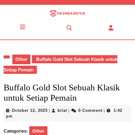
Skip
to
content
Skip
Open
to
Button
content
Other
Buffalo Gold Slot Sebuah Klasik untuk
Setiap Pemain
Buffalo Gold Slot Sebuah Klasik
untuk Setiap Pemain
October
bilal
October 12, 2025
bilal
0 Comment
1:42
|
|
|
12,
pm
2025
Categories:
Other