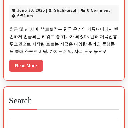
토:
June
ShahFaisal
June 30, 2025
ShahFaisal
0 Comment
|
|
|
온
30,
6:52 am
라
2025
최근 몇 년 사이, **‘토토’**는 한국 온라인 커뮤니티에서 빈
인
번하게 언급되는 키워드 중 하나가 되었다. 원래 체육진흥
스
투표권으로 시작된 토토는 지금은 다양한 온라인 플랫폼
포
을 통해 스포츠 베팅, 카지노 게임, 사설 토토 등으로
츠
베
Read
Read More
More
팅
의
세
계
Search
와
그
이