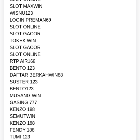
SLOT MAXWIN
WISNU123
LOGIN PREMAN69
SLOT ONLINE
SLOT GACOR
TOKEK WIN
SLOT GACOR
SLOT ONLINE
RTP AIR168
BENTO 123
DAFTAR BERKAHWIN88
SUSTER 123
BENTO123
MUSANG WIN
GASING 777
KENZO 188
SEMUTWIN
KENZO 188
FENDY 188
TUMI 123