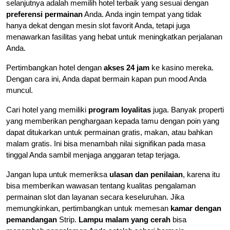
selanjutnya adalah memilih hotel terbaik yang sesuai dengan
preferensi permainan
Anda. Anda ingin tempat yang tidak
hanya dekat dengan mesin slot favorit Anda, tetapi juga
menawarkan fasilitas yang hebat untuk meningkatkan perjalanan
Anda.
Pertimbangkan hotel dengan
akses 24 jam
ke kasino mereka.
Dengan cara ini, Anda dapat bermain kapan pun mood Anda
muncul.
Cari hotel yang memiliki
program loyalitas
juga. Banyak properti
yang memberikan penghargaan kepada tamu dengan poin yang
dapat ditukarkan untuk permainan gratis, makan, atau bahkan
malam gratis. Ini bisa menambah nilai signifikan pada masa
tinggal Anda sambil menjaga anggaran tetap terjaga.
Jangan lupa untuk memeriksa
ulasan dan penilaian
, karena itu
bisa memberikan wawasan tentang kualitas pengalaman
permainan slot dan layanan secara keseluruhan. Jika
memungkinkan, pertimbangkan untuk memesan
kamar dengan
pemandangan
Strip.
Lampu malam yang cerah
bisa