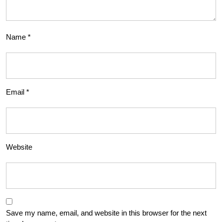
Name
*
Email
*
Website
Save my name, email, and website in this browser for the next