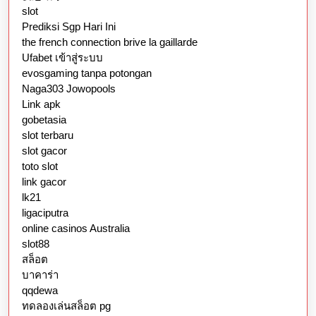
slot
Prediksi Sgp Hari Ini
the french connection brive la gaillarde
Ufabet เข้าสู่ระบบ
evosgaming tanpa potongan
Naga303 Jowopools
Link apk
gobetasia
slot terbaru
slot gacor
toto slot
link gacor
lk21
ligaciputra
online casinos Australia
slot88
สล็อต
บาคาร่า
qqdewa
ทดลองเล่นสล็อต pg