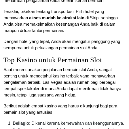
menambah pengalaman Anda setelah sehari bermain.
Terakhir, pikirkan tentang transportasi. Pilih hotel yang
menawarkan
akses mudah ke atraksi lain
di Strip, sehingga
Anda bisa memaksimalkan kesenangan Anda baik di dalam
maupun di luar lantai permainan.
Dengan hotel yang tepat, Anda akan mengatur panggung yang
sempurna untuk petualangan permainan slot Anda.
Top Kasino untuk Permainan Slot
Saat merencanakan perjalanan bermain slot Anda, sangat
penting untuk mengetahui kasino terbaik yang menawarkan
pengalaman terbaik. Las Vegas adalah rumah bagi berbagai
tempat spektakuler di mana Anda dapat menikmati tidak hanya
mesin, tetapi juga suasana yang hidup.
Berikut adalah empat kasino yang harus dikunjungi bagi para
pemain slot yang antusias:
Bellagio
: Dikenal karena kemewahan dan keanggunannya,