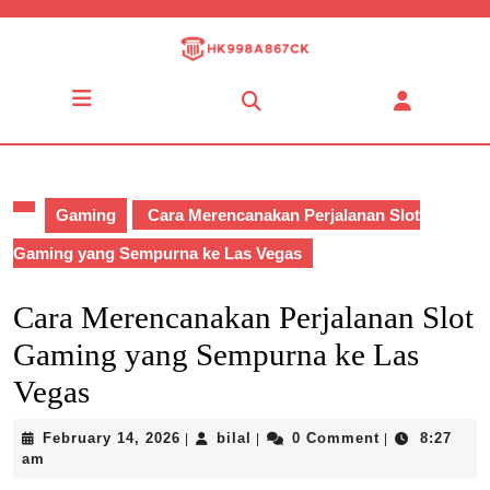
Skip
to
content
Skip
Open
to
Button
content
Gaming
Cara Merencanakan Perjalanan Slot
Gaming yang Sempurna ke Las Vegas
Cara Merencanakan Perjalanan Slot
Gaming yang Sempurna ke Las
Vegas
February
bilal
February 14, 2026
bilal
0 Comment
8:27
|
|
|
14,
am
2026