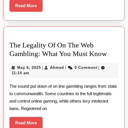
Concern
Read
Read More
Of
More
Slots
The Legality Of On The Web
The
Gambling: What You Must Know
Legalit
May
Ahmed
May 6, 2025
Ahmed
0 Comment
|
|
|
Of
6,
11:14 am
On
2025
The sound put down of on line gambling ranges from state
The
to commonwealth. Some countries to the full legitimatis
Web
and control online gaming, while others levy intolerant
Gambli
bans. Registered on
What
You
Read
Read More