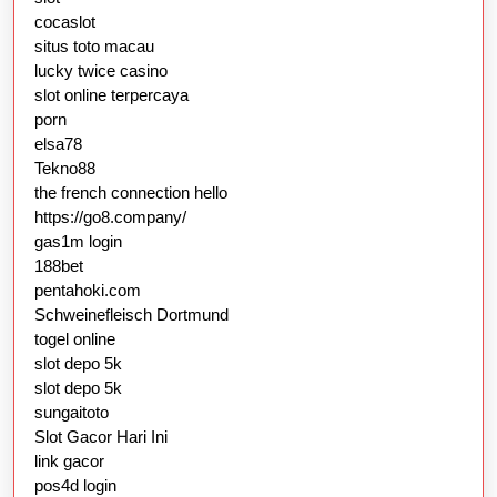
cocaslot
situs toto macau
lucky twice casino
slot online terpercaya
porn
elsa78
Tekno88
the french connection hello
https://go8.company/
gas1m login
188bet
pentahoki.com
Schweinefleisch Dortmund
togel online
slot depo 5k
slot depo 5k
sungaitoto
Slot Gacor Hari Ini
link gacor
pos4d login