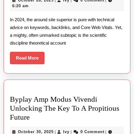
October 28, 2025
Ivy
0 Comment
|
|
|
The
28,
6:20 am
Psychological
2025
In 2024, the around site superior is pure with technical
Science
advice on keywords, backlinks, and Core Web Vitals. Yet,
Of
a mighty, often unmarked subtopic is the scientific
Infective
discipline theoretical account
Agent
Site
Read
Read More
More
Rankings
Byplay Amp Modus Vivendi
Unlocking The Key To A Propitious
Byplay
Future
Amp
October
Ivy
October 30, 2025
Ivy
0 Comment
|
|
|