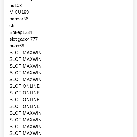
hd108
MICU189
bandar36
slot
Bokep1234
slot gacor 777
puas69
SLOT MAXWIN
SLOT MAXWIN
SLOT MAXWIN
SLOT MAXWIN
SLOT MAXWIN
SLOT ONLINE
SLOT ONLINE
SLOT ONLINE
SLOT ONLINE
SLOT MAXWIN
SLOT MAXWIN
SLOT MAXWIN
SLOT MAXWIN