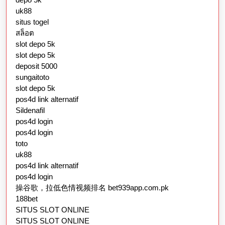
uk88
situs togel
สล็อต
slot depo 5k
slot depo 5k
deposit 5000
sungaitoto
slot depo 5k
pos4d link alternatif
Sildenafil
pos4d login
pos4d login
toto
uk88
pos4d link alternatif
pos4d login
操谷歌，拉低色情视频排名 bet939app.com.pk
188bet
SITUS SLOT ONLINE
SITUS SLOT ONLINE