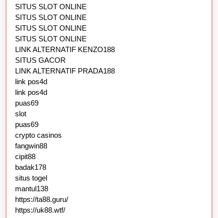
SITUS SLOT ONLINE
SITUS SLOT ONLINE
SITUS SLOT ONLINE
SITUS SLOT ONLINE
LINK ALTERNATIF KENZO188
SITUS GACOR
LINK ALTERNATIF PRADA188
link pos4d
link pos4d
puas69
slot
puas69
crypto casinos
fangwin88
cipit88
badak178
situs togel
mantul138
https://ta88.guru/
https://uk88.wtf/