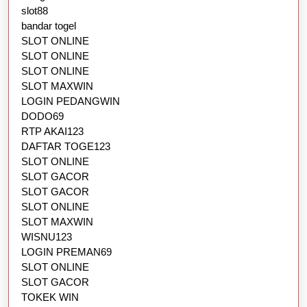
slot88
bandar togel
SLOT ONLINE
SLOT ONLINE
SLOT ONLINE
SLOT MAXWIN
LOGIN PEDANGWIN
DODO69
RTP AKAI123
DAFTAR TOGE123
SLOT ONLINE
SLOT GACOR
SLOT GACOR
SLOT ONLINE
SLOT MAXWIN
WISNU123
LOGIN PREMAN69
SLOT ONLINE
SLOT GACOR
TOKEK WIN