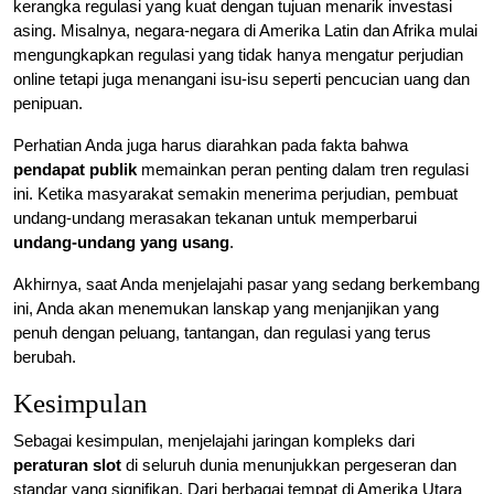
kerangka regulasi yang kuat dengan tujuan menarik investasi
asing. Misalnya, negara-negara di Amerika Latin dan Afrika mulai
mengungkapkan regulasi yang tidak hanya mengatur perjudian
online tetapi juga menangani isu-isu seperti pencucian uang dan
penipuan.
Perhatian Anda juga harus diarahkan pada fakta bahwa
pendapat publik
memainkan peran penting dalam tren regulasi
ini. Ketika masyarakat semakin menerima perjudian, pembuat
undang-undang merasakan tekanan untuk memperbarui
undang-undang yang usang
.
Akhirnya, saat Anda menjelajahi pasar yang sedang berkembang
ini, Anda akan menemukan lanskap yang menjanjikan yang
penuh dengan peluang, tantangan, dan regulasi yang terus
berubah.
Kesimpulan
Sebagai kesimpulan, menjelajahi jaringan kompleks dari
peraturan slot
di seluruh dunia menunjukkan pergeseran dan
standar yang signifikan. Dari berbagai tempat di Amerika Utara