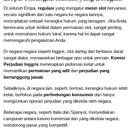
Di seluruh Eropa,
regulasi
yang mengatur
mesin slot
bervariasi
secara signifikan dari satu negara ke negara lainnya,
menciptakan sebuah kerangka hukum yang beragam. Jika Anda
berencana untuk terlibat dalam permainan slot, sangat penting
untuk memahami hukum lokal, karena hal ini dapat sangat
memengaruhi pengalaman Anda.
Di negara-negara seperti Inggris, slot daring dan berbasis darat
sangat diatur, menawarkan berbagai opsi untuk pemain.
Komisi
Perjudian Inggris
menerapkan pedoman ketat untuk
memastikan
permainan yang adil
dan
perjudian yang
bertanggung jawab
.
Sebaliknya, di negara lain, seperti Jerman, kerangka hukum lebih
ketat, berfokus pada
perlindungan konsumen
dan hanya
mengizinkan operasi perjudian yang dikelola oleh negara.
Beberapa negara, seperti Italia dan Spanyol, menyediakan
campuran antara kasino komersial dan yang dikelola negara,
mendorong pasar yang kompetitif.