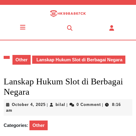
Skip
to
content
Skip
Open
to
Button
content
Other
Lanskap Hukum Slot di Berbagai Negara
Lanskap Hukum Slot di Berbagai
Negara
October
bilal
October 4, 2025
bilal
0 Comment
8:16
|
|
|
4,
am
2025
Categories:
Other