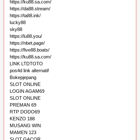
https://ku88.sa.com/
https://da88.stream/
https://ta88.ink/
lucky88
sky88
https://lu88.you/
https://nbet.page/
https://five88.boats/
https://ku88.sa.com/
LINK LTDTOTO
pos4d link alternatif
Bokepjepang
SLOT ONLINE
LOGIN AGAM69
SLOT ONLINE
PREMAN 69
RTP DODO69
KENZO 188
MUSANG WIN
MAMEN 123
SLOT GACOR