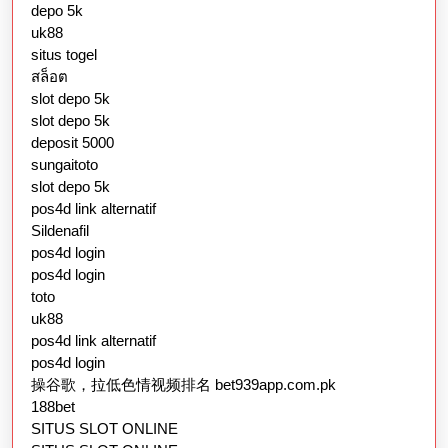
depo 5k
uk88
situs togel
สล็อต
slot depo 5k
slot depo 5k
deposit 5000
sungaitoto
slot depo 5k
pos4d link alternatif
Sildenafil
pos4d login
pos4d login
toto
uk88
pos4d link alternatif
pos4d login
操谷歌，拉低色情视频排名 bet939app.com.pk
188bet
SITUS SLOT ONLINE