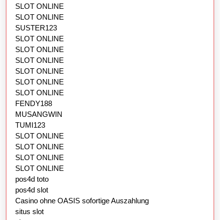
SLOT ONLINE
SLOT ONLINE
SUSTER123
SLOT ONLINE
SLOT ONLINE
SLOT ONLINE
SLOT ONLINE
SLOT ONLINE
SLOT ONLINE
FENDY188
MUSANGWIN
TUMI123
SLOT ONLINE
SLOT ONLINE
SLOT ONLINE
SLOT ONLINE
pos4d toto
pos4d slot
Casino ohne OASIS sofortige Auszahlung
situs slot