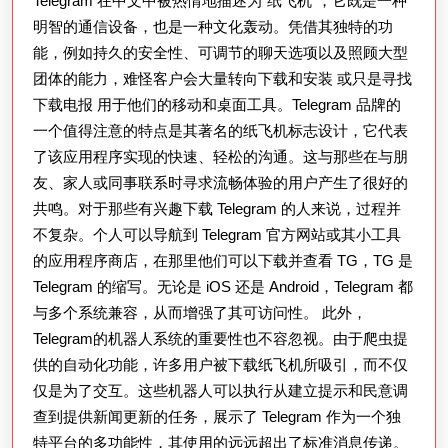
Telegram 在中文中被热情地描述为“纸飞机”，它既是一种
报，
明智的通信设备，也是一种文化轰动。凭借其独特的功
进
能，例如持久的安全性、可调节的聊天选项以及照顾大型
入
团体的能力，难怪客户会大量转向下载和安装 或只是寻找
Telegram
下载电报 用于他们的移动和桌面工具。Telegram 品牌的
一个值得注意的特点是其著名的纸飞机标志设计，它代表
世
了该应用程序实现的快速、轻松的沟通。这与那些在与朋
界
友、家人或同事联系时寻求流畅体验的用户产生了很好的
共鸣。对于那些有兴趣下载 Telegram 的人来说，过程并
不复杂。个人可以导航到 Telegram 官方网站或其小工具
的应用程序商店，在那里他们可以下载并查看 TG，TG 是
Telegram 的缩写。无论是 iOS 还是 Android，Telegram 都
与多个系统兼容，从而增强了其可访问性。 此外，
Telegram的机器人系统的重要性也不容忽视。由于爬虫提
供的自动化功能，许多用户被下载纸飞机所吸引，而不仅
仅是为了交互。这些机器人可以执行从建立提示和民意调
查到提供新闻更新的任务，展示了 Telegram 作为一个独
特平台的多功能性，其使用的远远超出了标准消息传递。