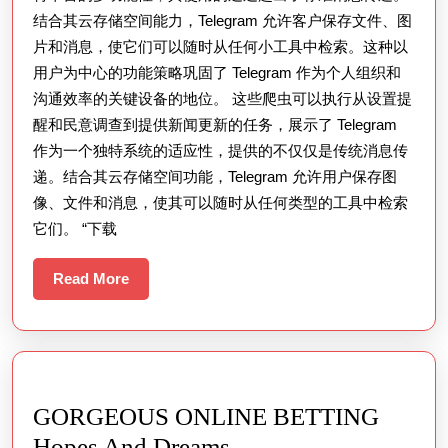
结合其云存储空间能力，Telegram 允许客户保存文件、图
片和消息，使它们可以随时从任何小工具中检索。这种以
用户为中心的功能策略巩固了 Telegram 作为个人组织和
沟通效率的关键设备的地位。 这些爬虫可以执行从设置提
醒和民意调查到提供新闻更新的任务，展示了 Telegram
作为一个独特系统的适应性，提供的不仅仅是传统消息传
递。结合其云存储空间功能，Telegram 允许用户保存图
像、文件和消息，使其可以随时从任何类型的工具中检索
它们。 “下载
Read
Read More
More
GORGEOUS ONLINE BETTING
GORGEOUS
Hopes And Dreams