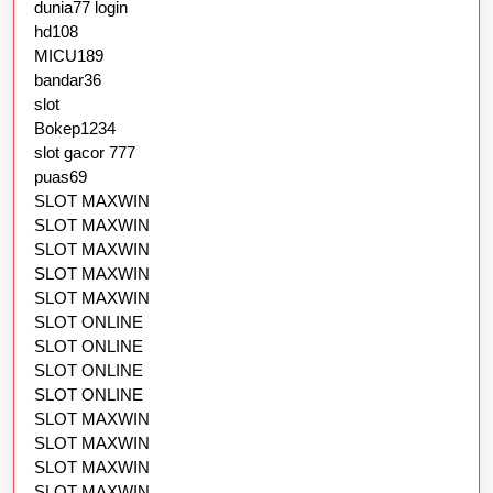
dunia77 login
hd108
MICU189
bandar36
slot
Bokep1234
slot gacor 777
puas69
SLOT MAXWIN
SLOT MAXWIN
SLOT MAXWIN
SLOT MAXWIN
SLOT MAXWIN
SLOT ONLINE
SLOT ONLINE
SLOT ONLINE
SLOT ONLINE
SLOT MAXWIN
SLOT MAXWIN
SLOT MAXWIN
SLOT MAXWIN