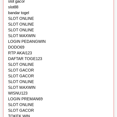
slot gacor
slot88
bandar togel
SLOT ONLINE
SLOT ONLINE
SLOT ONLINE
SLOT MAXWIN
LOGIN PEDANGWIN
DODO69
RTP AKAI123
DAFTAR TOGE123
SLOT ONLINE
SLOT GACOR
SLOT GACOR
SLOT ONLINE
SLOT MAXWIN
WISNU123
LOGIN PREMAN69
SLOT ONLINE
SLOT GACOR
TOKEK WIN