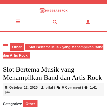
Skip
to
content
Skip
Open
to
Button
content
Other
Slot Bertema Musik yang Menampilkan Band
dan Artis Rock
Slot Bertema Musik yang
Menampilkan Band dan Artis Rock
October
bilal
October 12, 2025
bilal
0 Comment
1:41
|
|
|
12,
pm
2025
Categories:
Other