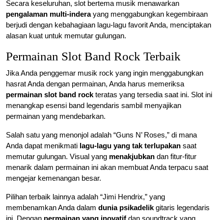
Secara keseluruhan, slot bertema musik menawarkan
pengalaman multi-indera
yang menggabungkan kegembiraan
berjudi dengan kebahagiaan lagu-lagu favorit Anda, menciptakan
alasan kuat untuk memutar gulungan.
Permainan Slot Band Rock Terbaik
Jika Anda penggemar musik rock yang ingin menggabungkan
hasrat Anda dengan permainan, Anda harus memeriksa
permainan slot band rock
teratas yang tersedia saat ini. Slot ini
menangkap esensi band legendaris sambil menyajikan
permainan yang mendebarkan.
Salah satu yang menonjol adalah “Guns N’ Roses,” di mana
Anda dapat menikmati
lagu-lagu yang tak terlupakan
saat
memutar gulungan. Visual yang
menakjubkan
dan fitur-fitur
menarik dalam permainan ini akan membuat Anda terpacu saat
mengejar kemenangan besar.
Pilihan terbaik lainnya adalah “Jimi Hendrix,” yang
membenamkan Anda dalam
dunia psikadelik
gitaris legendaris
ini. Dengan
permainan yang inovatif
dan soundtrack yang