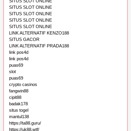
SITUS SLOT ONLINE
SITUS SLOT ONLINE
SITUS SLOT ONLINE
SITUS SLOT ONLINE
SITUS SLOT ONLINE
LINK ALTERNATIF KENZO188
SITUS GACOR
LINK ALTERNATIF PRADA188
link pos4d
link pos4d
puas69
slot
puas69
crypto casinos
fangwin88
cipit88
badak178
situs togel
mantul138
https://ta88.guru/
https://uk88.wtf/