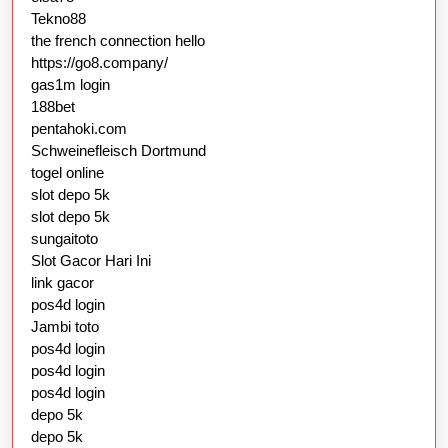
Tekno88
the french connection hello
https://go8.company/
gas1m login
188bet
pentahoki.com
Schweinefleisch Dortmund
togel online
slot depo 5k
slot depo 5k
sungaitoto
Slot Gacor Hari Ini
link gacor
pos4d login
Jambi toto
pos4d login
pos4d login
pos4d login
depo 5k
depo 5k