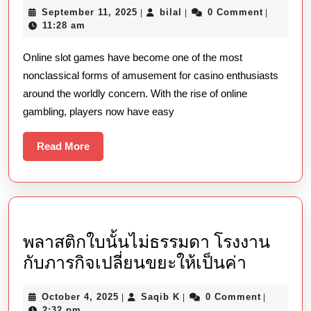
September
bilal
September 11, 2025
bilal
0 Comment
|
|
|
The
11,
11:28 am
Most
2025
Online slot games have become one of the most
Trusty
nonclassical forms of amusement for casino enthusiasts
Slot
around the worldly concern. With the rise of online
Online
gambling, players now have easy
Terpercaya
Sites:
Read
Read More
More
A
Guide
To
Safe
พลาสติกใบนั้นไม่ธรรมดา โรงงาน
And
พลาสติก
กับภารกิจเปลี่ยนขยะให้เป็นค่า
Fun
ใบ
Online
October
Saqib
October 4, 2025
Saqib K
0 Comment
|
|
|
นั้น
Slot
4,
K
2:32 pm