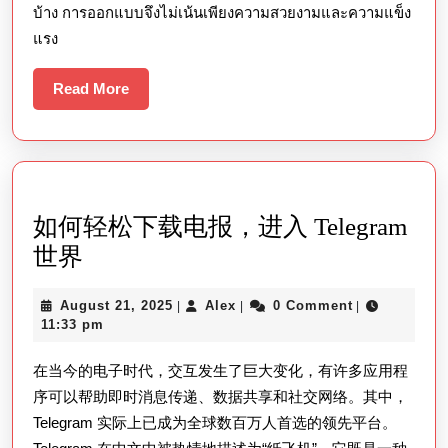
บ้าง การออกแบบจึงไม่เน้นเพียงความสวยงามและความแข็ง
แรง
Read
Read More
More
如何轻松下载电报，进入 Telegram
如
世界
何
August
Alex
August 21, 2025
Alex
0 Comment
|
|
|
轻
21,
11:33 pm
松
2025
在当今的电子时代，交互发生了巨大变化，有许多应用程
下
序可以帮助即时消息传递、数据共享和社交网络。其中，
载
Telegram 实际上已成为全球数百万人首选的领先平台。
电