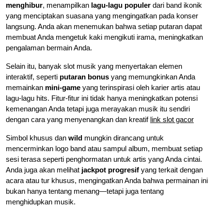
menghibur
, menampilkan
lagu-lagu populer
dari band ikonik
yang menciptakan suasana yang mengingatkan pada konser
langsung. Anda akan menemukan bahwa setiap putaran dapat
membuat Anda mengetuk kaki mengikuti irama, meningkatkan
pengalaman bermain Anda.
Selain itu, banyak slot musik yang menyertakan elemen
interaktif, seperti
putaran bonus
yang memungkinkan Anda
memainkan
mini-game
yang terinspirasi oleh karier artis atau
lagu-lagu hits. Fitur-fitur ini tidak hanya meningkatkan potensi
kemenangan Anda tetapi juga merayakan musik itu sendiri
dengan cara yang menyenangkan dan kreatif
link slot gacor
Simbol khusus dan
wild
mungkin dirancang untuk
mencerminkan logo band atau sampul album, membuat setiap
sesi terasa seperti penghormatan untuk artis yang Anda cintai.
Anda juga akan melihat
jackpot progresif
yang terkait dengan
acara atau tur khusus, mengingatkan Anda bahwa permainan ini
bukan hanya tentang menang—tetapi juga tentang
menghidupkan musik.