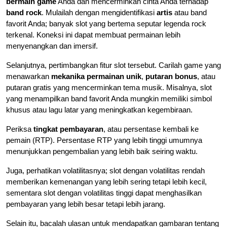
bermain game
Anda dan mencerminkan cinta Anda terhadap
band rock
. Mulailah dengan mengidentifikasi
artis
atau band
favorit Anda; banyak slot yang bertema seputar legenda rock
terkenal. Koneksi ini dapat membuat permainan lebih
menyenangkan dan imersif.
Selanjutnya, pertimbangkan fitur slot tersebut. Carilah game yang
menawarkan
mekanika permainan unik
,
putaran bonus
, atau
putaran gratis yang mencerminkan tema musik. Misalnya, slot
yang menampilkan band favorit Anda mungkin memiliki simbol
khusus atau lagu latar yang meningkatkan kegembiraan.
Periksa
tingkat pembayaran
, atau persentase kembali ke
pemain (RTP). Persentase RTP yang lebih tinggi umumnya
menunjukkan pengembalian yang lebih baik seiring waktu.
Juga, perhatikan volatilitasnya; slot dengan volatilitas rendah
memberikan kemenangan yang lebih sering tetapi lebih kecil,
sementara slot dengan volatilitas tinggi dapat menghasilkan
pembayaran yang lebih besar tetapi lebih jarang.
Selain itu, bacalah ulasan untuk mendapatkan gambaran tentang