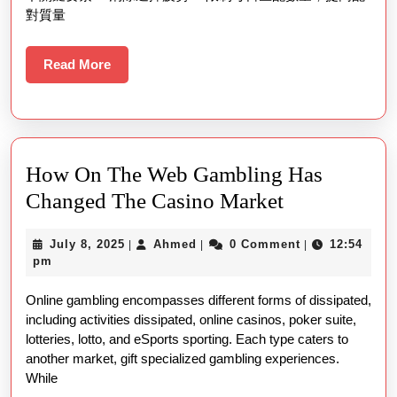
對質量
Read
Read More
More
How On The Web Gambling Has
How
Changed The Casino Market
On
July
Ahmed
July 8, 2025
Ahmed
0 Comment
12:54
|
|
|
The
8,
pm
Web
2025
Online gambling encompasses different forms of dissipated,
Gambling
including activities dissipated, online casinos, poker suite,
Has
lotteries, lotto, and eSports sporting. Each type caters to
Changed
another market, gift specialized gambling experiences.
While
The