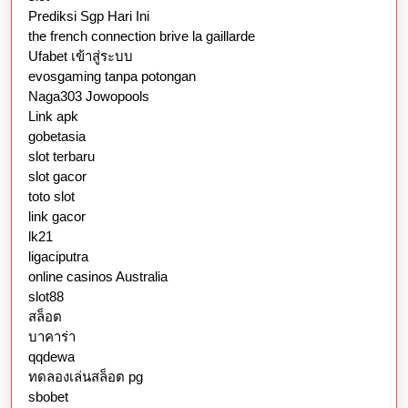
Prediksi Sgp Hari Ini
the french connection brive la gaillarde
Ufabet เข้าสู่ระบบ
evosgaming tanpa potongan
Naga303 Jowopools
Link apk
gobetasia
slot terbaru
slot gacor
toto slot
link gacor
lk21
ligaciputra
online casinos Australia
slot88
สล็อต
บาคาร่า
qqdewa
ทดลองเล่นสล็อต pg
sbobet