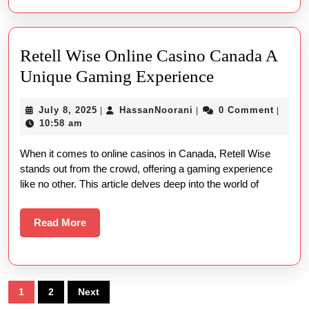
Retell Wise Online Casino Canada A
Retell
Unique Gaming Experience
Wise
July
HassanNoorani
July 8, 2025
HassanNoorani
0 Comment
|
|
|
Online
8,
10:58 am
Casino
2025
When it comes to online casinos in Canada, Retell Wise
Canada
stands out from the crowd, offering a gaming experience
A
like no other. This article delves deep into the world of
Unique
Gaming
Read
Read More
More
Experience
Posts
1
2
Next