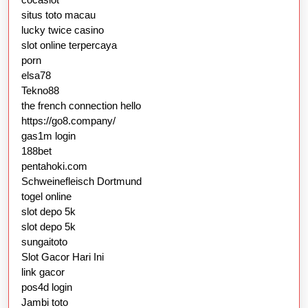
situs toto macau
lucky twice casino
slot online terpercaya
porn
elsa78
Tekno88
the french connection hello
https://go8.company/
gas1m login
188bet
pentahoki.com
Schweinefleisch Dortmund
togel online
slot depo 5k
slot depo 5k
sungaitoto
Slot Gacor Hari Ini
link gacor
pos4d login
Jambi toto