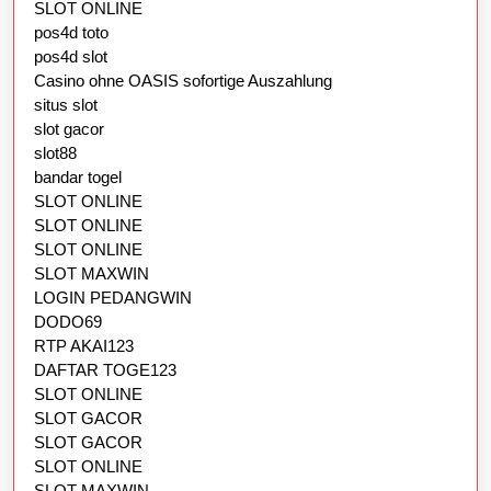
SLOT ONLINE
pos4d toto
pos4d slot
Casino ohne OASIS sofortige Auszahlung
situs slot
slot gacor
slot88
bandar togel
SLOT ONLINE
SLOT ONLINE
SLOT ONLINE
SLOT MAXWIN
LOGIN PEDANGWIN
DODO69
RTP AKAI123
DAFTAR TOGE123
SLOT ONLINE
SLOT GACOR
SLOT GACOR
SLOT ONLINE
SLOT MAXWIN