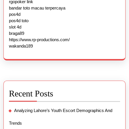
rgopoker link
bandar toto macau terpercaya
pos4d
pos4d toto
slot 4d
braga89
https://www.rp-productions.com/
wakanda189
Recent Posts
Analyzing Lahore’s Youth Escort Demographics And
Trends