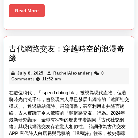
Casino
Read
Read More
Market
More
古代網路交友：穿越時空的浪漫奇
古
緣
代
July
RachelAlexander
July 8, 2025
RachelAlexander
0
|
|
網
8,
Comment
11:52 am
|
路
2025
在數位時代，「 speed dating hk 」被視為現代產物，但若
交
將時光倒流千年，會發現古人早已發展出獨特的「遠距社交
友：
模式」。透過驛站傳詩、飛鴿傳書，甚至利用市井謠言網
穿
絡，古人實踐了令人驚嘆的「類網路交友」行為。2024年
最新研究顯示，全球有37%的歷史學者認同「古代社交網
越
絡」與現代網路交友存在驚人相似性。 詩詞作為古代交友
時
APP 唐代詩人白居易與元稹的「唱和詩」往來，被史學家