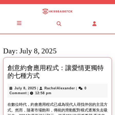
Skip
to
content
Skip
Open
to
Button
content
Day:
July 8, 2025
創意約會應用程式：讓愛情更獨特
創
的七種方式
意
July
RachelAlexander
July 8, 2025
RachelAlexander
0
|
|
約
8,
Comment
12:58 pm
|
會
2025
在數位時代，約會應用程式已成為現代人尋找伴侶的主流方
應
式。然而，隨著市場飽和，傳統的滑動配對模式逐漸失去吸
用