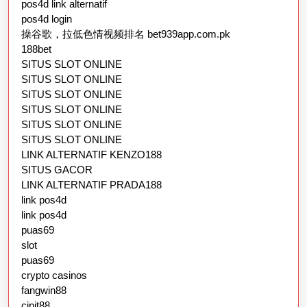
pos4d link alternatif
pos4d login
操谷歌，拉低色情视频排名 bet939app.com.pk
188bet
SITUS SLOT ONLINE
SITUS SLOT ONLINE
SITUS SLOT ONLINE
SITUS SLOT ONLINE
SITUS SLOT ONLINE
SITUS SLOT ONLINE
LINK ALTERNATIF KENZO188
SITUS GACOR
LINK ALTERNATIF PRADA188
link pos4d
link pos4d
puas69
slot
puas69
crypto casinos
fangwin88
cipit88