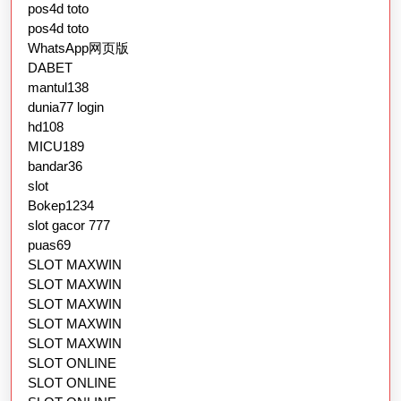
pos4d toto
pos4d toto
WhatsApp网页版
DABET
mantul138
dunia77 login
hd108
MICU189
bandar36
slot
Bokep1234
slot gacor 777
puas69
SLOT MAXWIN
SLOT MAXWIN
SLOT MAXWIN
SLOT MAXWIN
SLOT MAXWIN
SLOT ONLINE
SLOT ONLINE