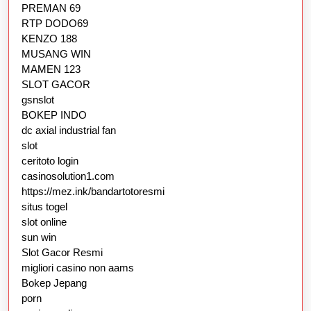
PREMAN 69
RTP DODO69
KENZO 188
MUSANG WIN
MAMEN 123
SLOT GACOR
gsnslot
BOKEP INDO
dc axial industrial fan
slot
ceritoto login
casinosolution1.com
https://mez.ink/bandartotoresmi
situs togel
slot online
sun win
Slot Gacor Resmi
migliori casino non aams
Bokep Jepang
porn