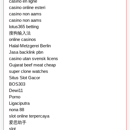
casino en ligne
casino online esteri
casino non aams
casino non aams
lotus365 betting
搜狗输入法
online casinos
Halal-Metzgerei Berlin
Jasa backlink pbn
casino utan svensk licens
Gujarat beef meat cheap
super clone watches
Situs Slot Gacor
BOS303
Dewi11
Porno
Ligaciputra
nona 88
slot online terpercaya
爱思助手
slot