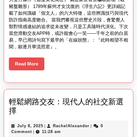
豬盤雛形） 1789年蘇州才女沈復的《浮生六記》更詳細記
載了如何識破「假文人」的六大特徵，這些辨識技巧與現代
防詐指南高度吻合。 當我們審視這些歷史片段，會驚覺人
類對情感連結的追求從未改變，只是工具隨時代演化。下次
當您滑動交友APP時，或許能會心一笑——千年之前的白居
易，早已用詩句寫下最早的「在線狀態」：『此時相望不相
聞，願逐月華流照君』。
Read
Read More
More
輕鬆網路交友：現代人的社交新選
輕
擇
鬆
July
RachelAlexander
July 8, 2025
RachelAlexander
0
|
|
網
8,
Comment
11:28 am
|