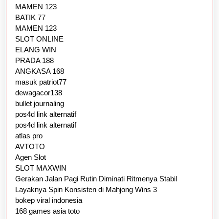
MAMEN 123
BATIK 77
MAMEN 123
SLOT ONLINE
ELANG WIN
PRADA 188
ANGKASA 168
masuk patriot77
dewagacor138
bullet journaling
pos4d link alternatif
pos4d link alternatif
atlas pro
AVTOTO
Agen Slot
SLOT MAXWIN
Gerakan Jalan Pagi Rutin Diminati Ritmenya Stabil
Layaknya Spin Konsisten di Mahjong Wins 3
bokep viral indonesia
168 games asia toto