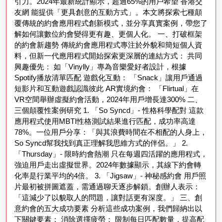
引力。2024年最新統計顯示，超過65%的用戶希望 香港交
程
友網 能提供「更具創意的互動方式」。本文將探索七種顛
覆傳統的約會應用程式創新模式，並分享真實案例，帶您了
式：
解如何讓數位約會變得更有趣、更個人化。 一、打破框架
讓
的約會新趨勢 傳統約會應用程式專注於外貌和簡短個人資
愛
料，但新一代應用程式開始探索更深層的連結方式： 共同
興趣優先： 如「Vinylly」專為音樂愛好者設計，根據
情
Spotify播放清單匹配 遊戲化互動： 「Snack」讓用戶通過
更
短影片和互動遊戲認識彼此 AR實境約會： 「Flirtual」在
VR空間舉辦虛擬約會活動，2024年用戶增長達300% 二、
獨
三個顛覆性案例研究 1. 「So Syncd」- 性格科學配對 這款
特
應用程式使用MBTI性格測試結果進行匹配，成功率高達
的
78%。一位用戶分享：「與其浪費時間在不相配的人身上，
So Syncd幫我找到真正理解我思維方式的伴侶。」 2.
七
「Thursday」- 限時約會熱潮 只在每週四活躍的應用程式，
種
強迫用戶走出虛擬世界。2024年數據顯示，其線下約會轉
方
化率是行業平均的4倍。 3. 「Jigsaw」- 神秘感約會 用戶照
片最初被拼圖遮蓋，需通過聊天逐步解鎖。創辦人表示：
式
「這減少了以貌取人的問題，讓對話更有深度。」 三、創
意約會的五大成功要素 分析這些成功案例，我們歸納出以
下關鍵要素： 消除選擇疲勞： 限制每日匹配數量，提高配