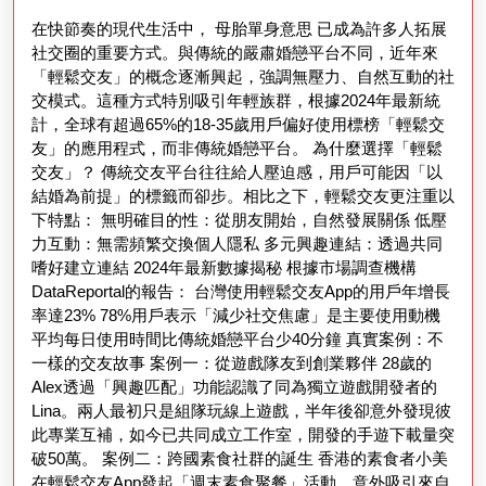
路
2025
在快節奏的現代生活中， 母胎單身意思 已成為許多人拓展
交
社交圈的重要方式。與傳統的嚴肅婚戀平台不同，近年來
友：
「輕鬆交友」的概念逐漸興起，強調無壓力、自然互動的社
現
交模式。這種方式特別吸引年輕族群，根據2024年最新統
計，全球有超過65%的18-35歲用戶偏好使用標榜「輕鬆交
代
友」的應用程式，而非傳統婚戀平台。 為什麼選擇「輕鬆
人
交友」？ 傳統交友平台往往給人壓迫感，用戶可能因「以
的
結婚為前提」的標籤而卻步。相比之下，輕鬆交友更注重以
下特點： 無明確目的性：從朋友開始，自然發展關係 低壓
社
力互動：無需頻繁交換個人隱私 多元興趣連結：透過共同
交
嗜好建立連結 2024年最新數據揭秘 根據市場調查機構
DataReportal的報告： 台灣使用輕鬆交友App的用戶年增長
新
率達23% 78%用戶表示「減少社交焦慮」是主要使用動機
選
平均每日使用時間比傳統婚戀平台少40分鐘 真實案例：不
擇
一樣的交友故事 案例一：從遊戲隊友到創業夥伴 28歲的
Alex透過「興趣匹配」功能認識了同為獨立遊戲開發者的
Lina。兩人最初只是組隊玩線上遊戲，半年後卻意外發現彼
此專業互補，如今已共同成立工作室，開發的手遊下載量突
破50萬。 案例二：跨國素食社群的誕生 香港的素食者小美
在輕鬆交友App發起「週末素食聚餐」活動，意外吸引來自