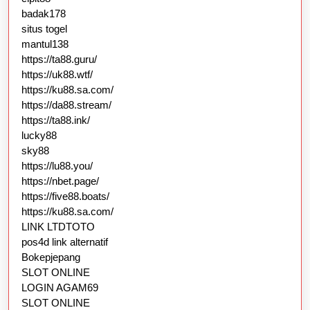
badak178
situs togel
mantul138
https://ta88.guru/
https://uk88.wtf/
https://ku88.sa.com/
https://da88.stream/
https://ta88.ink/
lucky88
sky88
https://lu88.you/
https://nbet.page/
https://five88.boats/
https://ku88.sa.com/
LINK LTDTOTO
pos4d link alternatif
Bokepjepang
SLOT ONLINE
LOGIN AGAM69
SLOT ONLINE