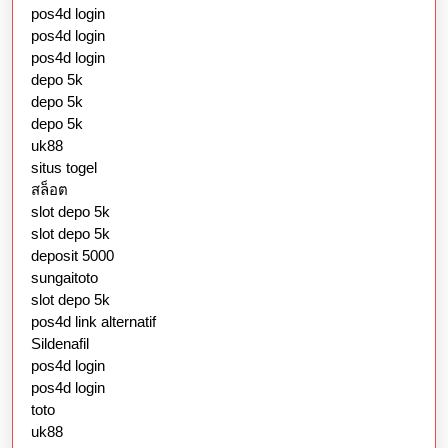
pos4d login
pos4d login
pos4d login
depo 5k
depo 5k
depo 5k
uk88
situs togel
สล็อต
slot depo 5k
slot depo 5k
deposit 5000
sungaitoto
slot depo 5k
pos4d link alternatif
Sildenafil
pos4d login
pos4d login
toto
uk88