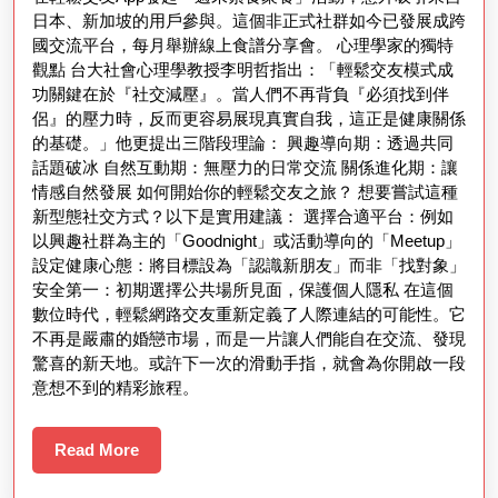
日本、新加坡的用戶參與。這個非正式社群如今已發展成跨
國交流平台，每月舉辦線上食譜分享會。 心理學家的獨特
觀點 台大社會心理學教授李明哲指出：「輕鬆交友模式成
功關鍵在於『社交減壓』。當人們不再背負『必須找到伴
侶』的壓力時，反而更容易展現真實自我，這正是健康關係
的基礎。」他更提出三階段理論： 興趣導向期：透過共同
話題破冰 自然互動期：無壓力的日常交流 關係進化期：讓
情感自然發展 如何開始你的輕鬆交友之旅？ 想要嘗試這種
新型態社交方式？以下是實用建議： 選擇合適平台：例如
以興趣社群為主的「Goodnight」或活動導向的「Meetup」
設定健康心態：將目標設為「認識新朋友」而非「找對象」
安全第一：初期選擇公共場所見面，保護個人隱私 在這個
數位時代，輕鬆網路交友重新定義了人際連結的可能性。它
不再是嚴肅的婚戀市場，而是一片讓人們能自在交流、發現
驚喜的新天地。或許下一次的滑動手指，就會為你開啟一段
意想不到的精彩旅程。
Read
Read More
More