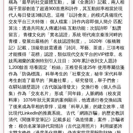
空
稱為「最早的社交媒體互動」。據《全唐詩》記載，兩人相
隔千里卻創造了超過900首應和詩作，其互動頻率相當於現
的
代人每日發送3條訊息。這種「以詩會友」的模式具備現代
浪
交友平台三大特徵： 個人檔案：詩作內容即個人簡介 匹配
算法：透過共同友人傳遞詩稿 互動功能：次韻詩即「點讚
漫
留言」 青樓文化的「實名認證」系統 明代南京秦淮河畔的
奇
青樓，發展出嚴格的「名妓認證制度」。1620年《板橋雜
緣
記》記載，頂級歌妓需通過「詩詞、琴藝、茶道」三項考核
才能獲得「花榜」認證，類似現代交友平台的VIP標章。名
妓馬湘蘭的案例特別引人注目： 30年累計收到文人題詩
1,200餘首 培養固定「粉絲」王稚登長達25年 使用專屬信箋
作為「防偽標識」 科舉考生的「社羣交友」秘辛 宋代科舉
考生創造了最早的「興趣社羣」。研究發現，舉子們會：
在驛站牆壁題詩（古代版論壇發文） 交換行卷（個人作品
集）作為「交友名片」 形成「同年錄」人脈網絡（校友資
料庫） 1076年狀元黃裳的案例顯示，他透過行卷交換結識
了後來成為宰相的章惇，這種「科舉人脈」的建立效率，堪
比現代LinkedIn的推薦系統。 古代「網路詐騙」的歷史教訓
清代《閱微草堂筆記》記載多起「偽造情書」案件，詐騙者
會： 模仿名家筆跡代寫情詩（古代盜用照片） 利用媒婆誇
大雙方條件（過度美化簡歷） 偽造家世背景騙取財物（殺